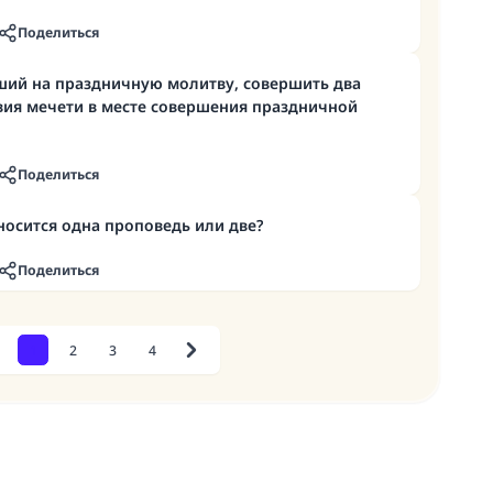
Поделиться
ий на праздничную молитву, совершить два
вия мечети в месте совершения праздничной
Поделиться
носится одна проповедь или две?
Поделиться
1
2
3
4
revious
Next