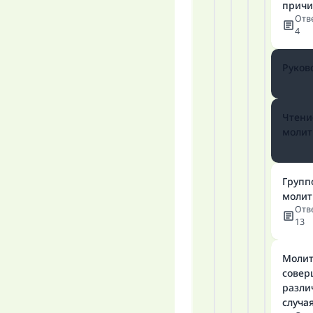
прич
Отв
4
Руков
Чтени
молит
Групп
молит
Отв
13
Молит
совер
разл
«
случа