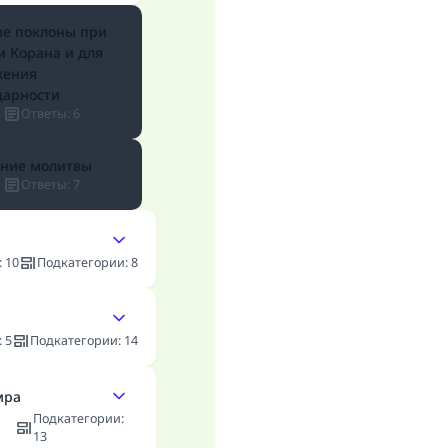
е поклоны при
и Корана и для
жения
дарности
Ответы
:
6
ние молитвы
Ответы
:
7
:
10
Подкатегории
:
8
:
5
Подкатегории
:
14
мра
Подкатегории
:
13