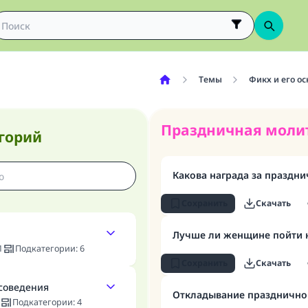
Темы
Фикх и его о
Праздничная моли
горий
Какова награда за праздн
Сохранить
Скачать
Лучше ли женщине пойти н
1
Подкатегории
:
6
Сохранить
Скачать
исоведения
Откладывание празднично
Подкатегории
:
4