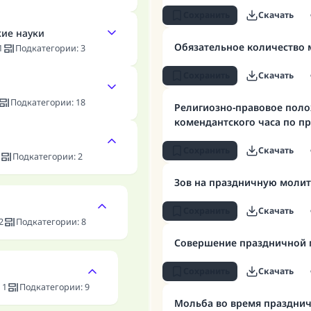
Сохранить
Скачать
кие науки
Обязательное количество
1
Подкатегории
:
3
Сохранить
Скачать
Подкатегории
:
18
Религиозно-правовое поло
комендантского часа по п
Сохранить
Скачать
Подкатегории
:
2
Зов на праздничную молит
Сохранить
Скачать
2
Подкатегории
:
8
Совершение праздничной м
Сохранить
Скачать
:
1
Подкатегории
:
9
Мольба во время праздни