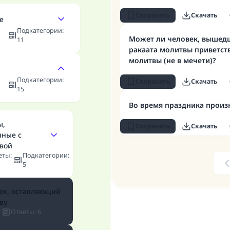
Сохранить
Скачать
е
Подкатегории
:
Может ли человек, вышедш
11
ракаата молитвы приветст
молитвы (не в мечети)?
Подкатегории
:
Сохранить
Скачать
15
Во время праздника произ
ы,
Сохранить
Скачать
нные с
вой
еты
:
Подкатегории
:
5
P
ек, оставляющий
ву
Ответы
:
6