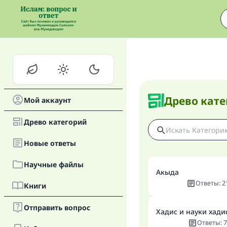
Древо кате
Мой аккаунт
Древо категорий
Новые oтветы
Научные файлы
Акыда
Ответы
:
2
Книги
Отправить вопрос
Хадис и науки хад
Ответы
:
7