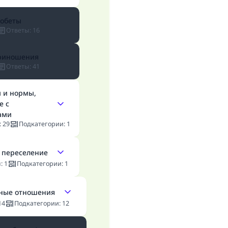
 обеты
Ответы
:
16
риношения
Ответы
:
41
 и нормы,
е с
ами
:
29
Подкатегории
:
1
 переселение
ы
:
1
Подкатегории
:
1
ные отношения
14
Подкатегории
:
12