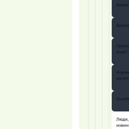
Возме
Време
Призы
азан/
Нормы
мечет
Ошибк
Люди
извин