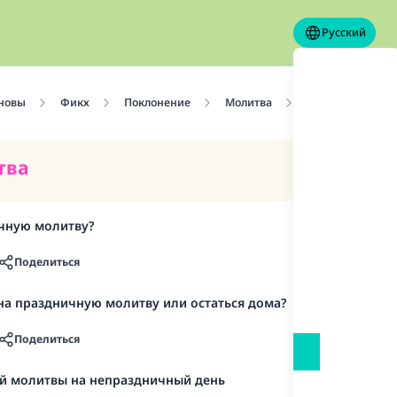
Русский
сновы
Фикх
Поклонение
Молитва
Молитвы, совер
тва
ичную молитву?
Поделиться
а праздничную молитву или остаться дома?
Поделиться
й молитвы на непраздничный день