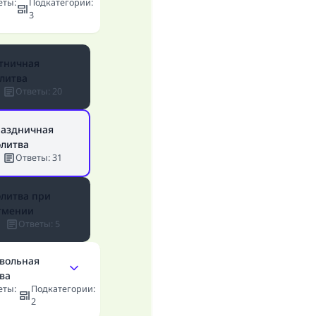
еты
:
Подкатегории
:
совершившему его»
3
(МУСЛИМ, № 1893).
тничная
литва
Участвуйте сейчас!
Ответы
:
20
аздничная
литва
Ответы
:
31
литва при
тмении
Ответы
:
5
вольная
ва
еты
:
Подкатегории
:
2