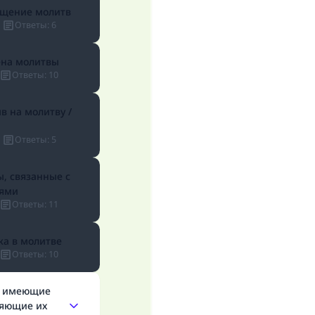
щение молитв
Ответы
:
6
на молитвы
Ответы
:
10
в на молитву /
Ответы
:
5
, связанные с
ями
Ответы
:
11
а в молитве
Ответы
:
10
, имеющие
яющие их