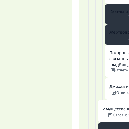
Клятвы и
Жертвоп
Похороны
связанны
кладбищ
Ответы
Джихад и
Ответ
Имуществен
Ответы
: