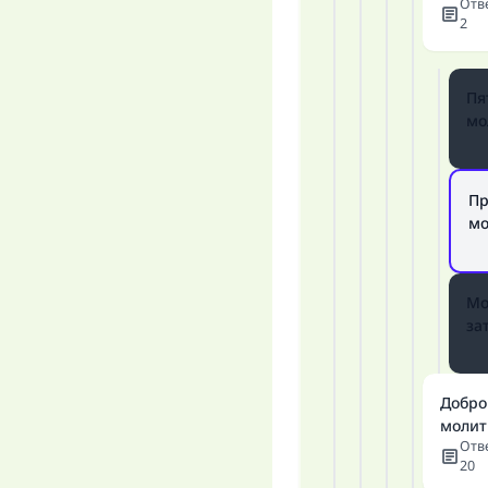
Отв
2
Пя
мо
Пр
мо
Мо
за
Добро
молит
Отв
20