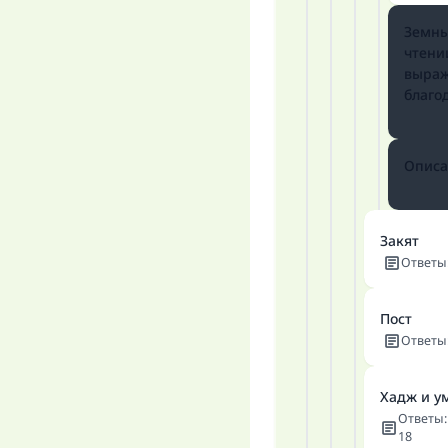
Земны
чтени
выра
благо
Описа
Закят
Ответы
Пост
Ответы
Хадж и у
Ответы
:
18