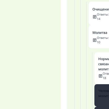
Очищени
Ответы
:
14
Молитва
Ответы
:
10
Норм
связа
молит
Отв
18
Челов
молит