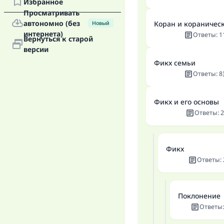
Избранное
Просматривать
автономно (без
Коран и кораничес
Новый
интернета)
Ответы
:
1
Вернуться к старой
версии
Фикх семьи
Ответы
:
8
Фикх и его основы
Ответы
:
2
Фикх
Ответы
:
Поклонение
Ответы