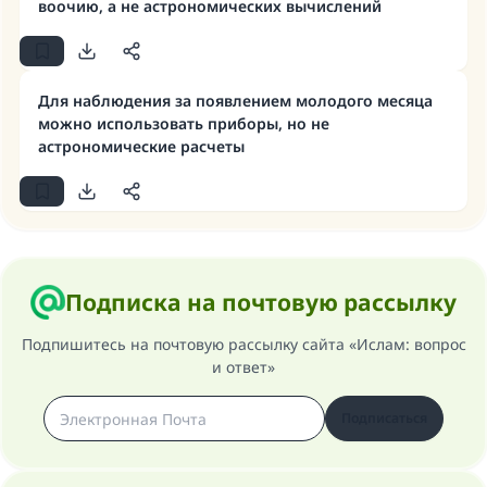
воочию, а не астрономических вычислений
Ответ № 110845 помог сохранить
Для наблюдения за появлением молодого месяца
брак.
можно использовать приборы, но не
астрономические расчеты
Помогите нам предоставить ответы Умме
Посланник Аллаха, мир ему и
благословение, сказал:
«Указавшему на благое (полагается) такая
же награда как и совершившему его»
Подписка на почтовую рассылку
(МУСЛИМ, № 1893).
Подпишитесь на почтовую рассылку сайта «Ислам: вопрос
и ответ»
Участвуйте сейчас!
Подписаться