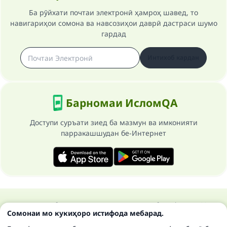
Ба рӯйхати почтаи электронӣ ҳамроҳ шавед, то
навигариҳои сомона ва навсозиҳои даврӣ дастраси шумо
гардад
Интихоб кардан
Барномаи ИсломQA
Доступи суръати зиед ба мазмун ва имконияти
парракашшудан бе-Интернет
Ҳамаи ҳуқуқ ба сомонаи Ислом савол ва ҷавоб маҳфуз аст 1997-
Сомонаи мо кукиҳоро истифода мебарад.
2025 ©