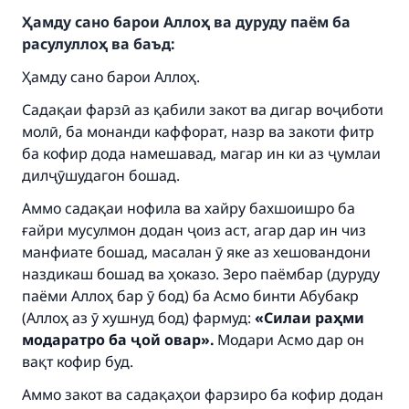
Ҳамду сано барои Аллоҳ ва дуруду паём ба
расулуллоҳ ва баъд:
Ҳамду сано барои Аллоҳ.
Садақаи фарзӣ аз қабили закот ва дигар воҷиботи
молӣ, ба монанди каффорат, назр ва закоти фитр
ба кофир дода намешавад, магар ин ки аз ҷумлаи
дилҷӯшудагон бошад.
Аммо садақаи нофила ва хайру бахшоишро ба
ғайри мусулмон додан ҷоиз аст, агар дар ин чиз
манфиате бошад, масалан ӯ яке аз хешовандони
наздикаш бошад ва ҳоказо. Зеро паёмбар (дуруду
паёми Аллоҳ бар ӯ бод) ба Асмо бинти Абубакр
(Аллоҳ аз ӯ хушнуд бод) фармуд:
«Силаи раҳми
Make an impact on millions of lives
модаратро ба ҷой овар».
Модари Асмо дар он
with your contribution today
вақт кофир буд.
Аммо закот ва садақаҳои фарзиро ба кофир додан
Your support is crucial for our mission.