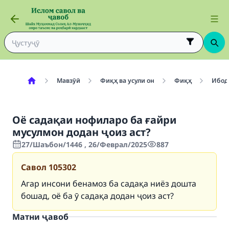
Мавзӯӣ
Фиқҳ ва усули он
Фиқҳ
Ибод
Оё садақаи нофиларо ба ғайри
мусулмон додан ҷоиз аст?
27/Шаъбон/1446 , 26/Феврал/2025
887
Савол
105302
Агар инсони бенамоз ба садақа ниёз дошта
бошад, оё ба ӯ садақа додан ҷоиз аст?
Матни ҷавоб