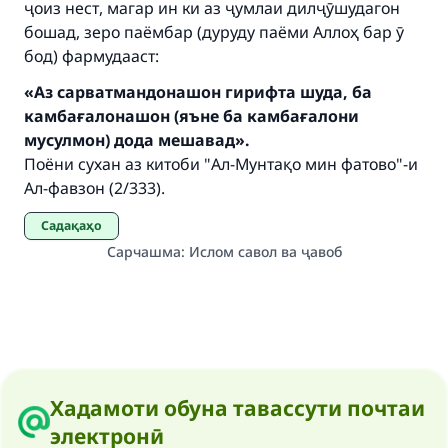
ҷоиз нест, магар ин ки аз ҷумлаи дилҷӯшудагон
The Prophet (ﷺ) said:
бошад, зеро паёмбар (дуруду паёми Аллоҳ бар ӯ
"A person who leads others to doing what is
бод) фармудааст:
good will earn the same reward as those who
do it."
«Аз сарватмандонашон гирифта шуда, ба
камбағалонашон (яъне ба камбағалони
(MUSLIM, 1893)
мусулмон) дода мешавад».
Поёни сухан аз китоби "Ал-Мунтақо мин фатово"-и
Ал-фавзон (2/333).
Support IslamQA
Садақаҳо
Сарчашма
:
Ислом савол ва ҷавоб
Хадамоти обуна тавассути почтаи
электронӣ