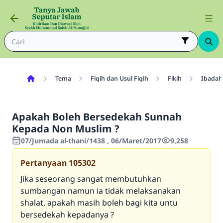
Tema
Fiqih dan Usul Fiqih
Fikih
Ibadah
Apakah Boleh Bersedekah Sunnah
Kepada Non Muslim ?
07/Jumada al-thani/1438 , 06/Maret/2017
9,258
Pertanyaan
105302
Jika seseorang sangat membutuhkan
sumbangan namun ia tidak melaksanakan
shalat, apakah masih boleh bagi kita untu
bersedekah kepadanya ?