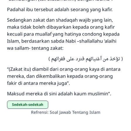
menyelamatkan pernikahan.
Padahal ibu tersebut adalah seorang yang kafir.
Bantu kami dalam memberikan jawaban untuk umat
Sedangkan zakat dan shadaqah wajib yang lain,
Rasulullah ﷺ bersabda
maka tidak boleh dibayarkan kepada orang kafir
"Siapa yang menunjukkan suatu kebaikan,
kecuali para muallaf yang hatinya condong kepada
meka dia akan mendapatkan pahala yang
Islam, berdasarkan sabda Nabi –shallallahu ‘alaihi
sama dengan orang yang melakukannya"
wa sallam- tentang zakat:
MUSLIM, 1893
( تؤخذ من أغنيائهم فترد على فقرائهم )
“(Zakat itu) diambil dari orang-orang kaya di antara
mereka, dan dikembalikan kepada orang-orang
Saham
fakir di antara mereka juga”.
Maksud mereka di sini adalah kaum muslimin”.
sedekah-sedekah
Refrensi
:
Soal Jawab Tentang Islam