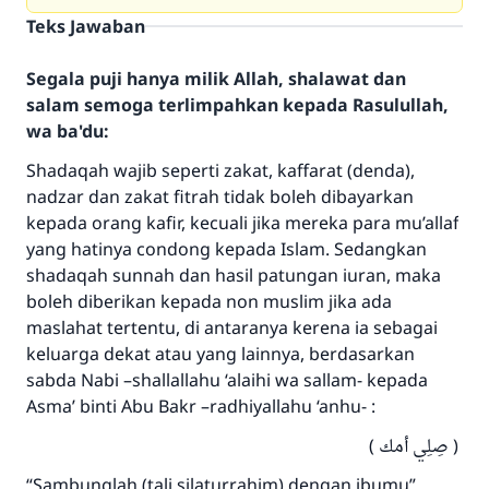
Teks Jawaban
Segala puji hanya milik Allah, shalawat dan
salam semoga terlimpahkan kepada Rasulullah,
wa ba'du:
Shadaqah wajib seperti zakat, kaffarat (denda),
nadzar dan zakat fitrah tidak boleh dibayarkan
kepada orang kafir, kecuali jika mereka para mu’allaf
yang hatinya condong kepada Islam. Sedangkan
shadaqah sunnah dan hasil patungan iuran, maka
boleh diberikan kepada non muslim jika ada
maslahat tertentu, di antaranya kerena ia sebagai
keluarga dekat atau yang lainnya, berdasarkan
sabda Nabi –shallallahu ‘alaihi wa sallam- kepada
Asma’ binti Abu Bakr –radhiyallahu ‘anhu- :
( صِلِي أمك )
Jawaban no. 110845
“Sambunglah (tali silaturrahim) dengan ibumu”.