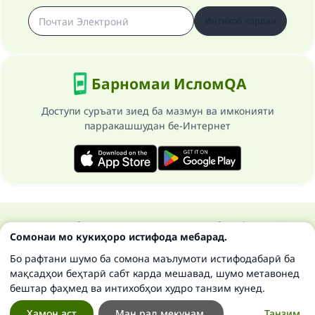
Интихоб кардан
Барномаи ИсломQA
Доступи суръати зиед ба мазмун ва имконияти
парракашшудан бе-Интернет
Ҳамаи ҳуқуқ ба сомонаи Ислом савол ва ҷавоб маҳфуз аст 1997-
Сомонаи мо кукиҳоро истифода мебарад.
2025 ©
Бо рафтани шумо ба сомона маълумоти истифодабарӣ ба
мақсадҳои беҳтарӣ сабт карда мешавад, шумо метавонед
бештар фаҳмед ва интихобҳои худро танзим кунед.
Ҳамон аст
Ман рад мекунам.
Танзим