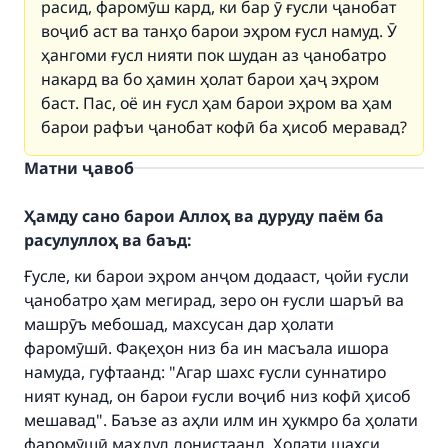
расид, фаромӯш кард, ки бар ӯ ғусли ҷанобат
воҷиб аст ва танҳо барои эҳром ғусл намуд. Ӯ
ҳангоми ғусл нияти пок шудан аз ҷанобатро
накард ва бо ҳамин ҳолат барои ҳаҷ эҳром
баст. Пас, оё ин ғусл ҳам барои эҳром ва ҳам
барои рафъи ҷанобат кофӣ ба ҳисоб меравад?
Матни ҷавоб
Ҳамду сано барои Аллоҳ ва дуруду паём ба
расулуллоҳ ва баъд:
Ғусле, ки барои эҳром анҷом додааст, ҷойи ғусли
ҷанобатро ҳам мегирад, зеро он ғусли шаръӣ ва
Make an impact on millions of lives
машрӯъ мебошад, махсусан дар ҳолати
фаромӯшӣ. Фақеҳон низ ба ин масъала ишора
with your contribution today
намуда, гуфтаанд: "Агар шахс ғусли суннатиро
ният кунад, он барои ғусли воҷиб низ кофӣ ҳисоб
Your support is crucial for our mission.
мешавад". Баъзе аз аҳли илм ин ҳукмро ба ҳолати
The Prophet (ﷺ) said:
фаромӯшӣ маҳдуд донистаанд. Ҳолати шахси