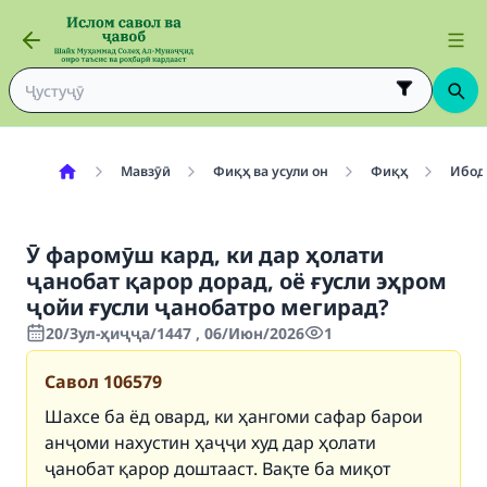
Мавзӯӣ
Фиқҳ ва усули он
Фиқҳ
Ибод
Ӯ фаромӯш кард, ки дар ҳолати
ҷанобат қарор дорад, оё ғусли эҳром
ҷойи ғусли ҷанобатро мегирад?
20/Зул-ҳиҷҷа/1447 , 06/Июн/2026
1
Савол
106579
Шахсе ба ёд овард, ки ҳангоми сафар барои
анҷоми нахустин ҳаҷҷи худ дар ҳолати
ҷанобат қарор доштааст. Вақте ба миқот