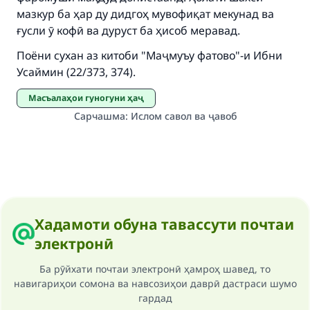
"A person who leads others to doing what is
мазкур ба ҳар ду дидгоҳ мувофиқат мекунад ва
good will earn the same reward as those who
ғусли ӯ кофӣ ва дуруст ба ҳисоб меравад.
do it."
Поёни сухан аз китоби "Маҷмуъу фатово"-и Ибни
(MUSLIM, 1893)
Усаймин (22/373, 374).
Масъалаҳои гуногуни ҳаҷ
Support IslamQA
Сарчашма
:
Ислом савол ва ҷавоб
Хадамоти обуна тавассути почтаи
электронӣ
Ба рӯйхати почтаи электронӣ ҳамроҳ шавед, то
навигариҳои сомона ва навсозиҳои даврӣ дастраси шумо
гардад