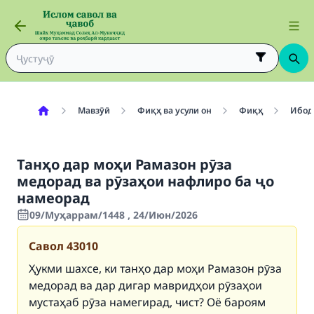
Мавзӯӣ
Фиқҳ ва усули он
Фиқҳ
Ибод
Танҳо дар моҳи Рамазон рӯза
медорад ва рӯзаҳои нафлиро ба ҷо
намеорад
09/Муҳаррам/1448 , 24/Июн/2026
Савол
43010
Ҳукми шахсе, ки танҳо дар моҳи Рамазон рӯза
медорад ва дар дигар мавридҳои рӯзаҳои
мустаҳаб рӯза намегирад, чист? Оё бароям