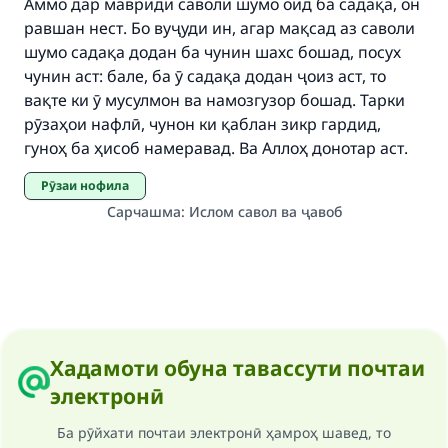
Аммо дар мавриди саволи шумо оид ба садақа, он
равшан нест. Бо вуҷуди ин, агар мақсад аз саволи
шумо садақа додан ба чунин шахс бошад, посух
чунин аст: бале, ба ӯ садақа додан ҷоиз аст, то
вақте ки ӯ мусулмон ва намозгузор бошад. Тарки
рӯзаҳои нафлӣ, чунон ки қаблан зикр гардид,
гуноҳ ба ҳисоб намеравад. Ва Аллоҳ донотар аст.
Рӯзаи нофила
Сарчашма
:
Ислом савол ва ҷавоб
Хадамоти обуна тавассути почтаи
электронӣ
Ба рӯйхати почтаи электронӣ ҳамроҳ шавед, то