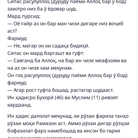
Сипас расулуллоҳ (дуруду паёми Аллоҳ бар ӯ бод)
закотро низ ба ӯ ёдовар шуд.
Мард пурсид:
— Оё ғайр аз он бар ман чизи дигаре низ воҷиб
аст?
Фармуд:
— Не, магар он ки садақа бидиҳӣ.
Сипас он мард баргашт ва гуфт:
— Савганд ба Аллоҳ, на бар ин чизе меафзоям ва
на аз он чизе кам мекунам.
Он гоҳ расулуллоҳ (дуруду паёми Аллоҳ бар ӯ бод)
фармуд:
— Агар рост гуфта бошад, растагор шудааст.
Ин ҳадисро Бухорӣ (46) ва Муслим (11) ривоят
Make an impact on millions of lives
кардаанд.
with your contribution today
Ин ҳадис далолат мекунад, ки рӯзаи фариза танҳо
рӯзаи моҳи Рамазон аст. Аммо рӯзаи дигар рӯзҳои
Your support is crucial for our mission.
бофазилат фарз намебошад ва инсон бо тарки