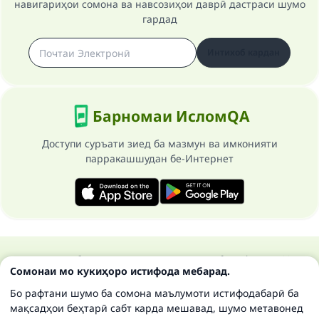
навигариҳои сомона ва навсозиҳои даврӣ дастраси шумо
гардад
Интихоб кардан
Барномаи ИсломQA
Доступи суръати зиед ба мазмун ва имконияти
парракашшудан бе-Интернет
Ҳамаи ҳуқуқ ба сомонаи Ислом савол ва ҷавоб маҳфуз аст 1997-
Сомонаи мо кукиҳоро истифода мебарад.
2025 ©
Бо рафтани шумо ба сомона маълумоти истифодабарӣ ба
мақсадҳои беҳтарӣ сабт карда мешавад, шумо метавонед