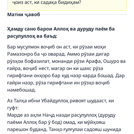
ҷоиз аст, ки садақа бидиҳам?
Матни ҷавоб
Ҳамду сано барои Аллоҳ ва дуруду паём ба
расулуллоҳ ва баъд:
Бар мусулмон воҷиб он аст, ки рӯзаи моҳи
Рамазонро ба ҷо оварад. Аммо рӯзаи дигар
рӯзҳои бофазилат, монанди рӯзи Арафа, Ошуро ва
ғайра, воҷиб нест, магар он ки шахс рӯза
гирифтани онҳоро бар худ назр карда бошад. Дар
ғайри назр, рӯза гирифтани ин рӯзҳо воҷиб
намебошад.
Аз Талҳа ибни Убайдуллоҳ ривоят шудааст, ки
гуфт:
Марде аз аҳли Наҷд назди расулуллоҳ (дуруду
паёми Аллоҳ бар ӯ бод) омад, ки мӯйҳояш
парешон буданд. Танҳо ғулғулаи садояш шунида