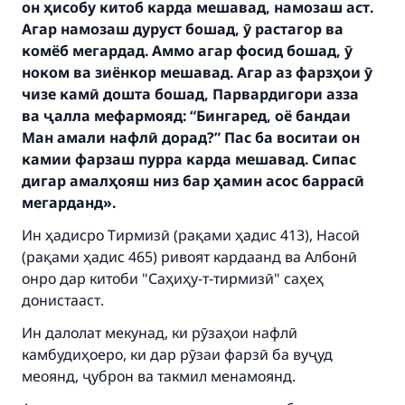
он ҳисобу китоб карда мешавад, намозаш аст.
Агар намозаш дуруст бошад, ӯ растагор ва
комёб мегардад. Аммо агар фосид бошад, ӯ
ноком ва зиёнкор мешавад. Агар аз фарзҳои ӯ
чизе камӣ дошта бошад, Парвардигори азза
ва ҷалла мефармояд: “Бингаред, оё бандаи
Ман амали нафлӣ дорад?” Пас ба воситаи он
камии фарзаш пурра карда мешавад. Сипас
дигар амалҳояш низ бар ҳамин асос баррасӣ
мегарданд».
Ин ҳадисро Тирмизӣ (рақами ҳадис 413), Насоӣ
(рақами ҳадис 465) ривоят кардаанд ва Албонӣ
онро дар китоби "Саҳиҳу-т-тирмизӣ" саҳеҳ
донистааст.
Ин далолат мекунад, ки рӯзаҳои нафлӣ
камбудиҳоеро, ки дар рӯзаи фарзӣ ба вуҷуд
меоянд, ҷуброн ва такмил менамоянд.