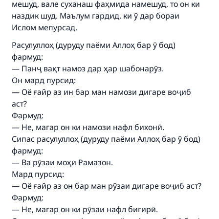
мешуд, вале суханаш фаҳмида намешуд, то он ки
наздик шуд. Маълум гардид, ки ӯ дар бораи
Ислом мепурсад.
Расулуллоҳ (дуруду паёми Аллоҳ бар ӯ бод)
фармуд:
— Панҷ вақт намоз дар ҳар шабонарӯз.
Он мард пурсид:
— Оё ғайр аз ин бар ман намози дигаре воҷиб
аст?
Фармуд:
— Не, магар он ки намози нафл бихонӣ.
Сипас расулуллоҳ (дуруду паёми Аллоҳ бар ӯ бод)
фармуд:
— Ва рӯзаи моҳи Рамазон.
Мард пурсид:
— Оё ғайр аз он бар ман рӯзаи дигаре воҷиб аст?
Фармуд:
— Не, магар он ки рӯзаи нафл бигирӣ.