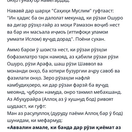
онҳо гунаҳгор намегардад.
The Prophet (ﷺ) said:
"A person who leads others to doing what is
Нававӣ дар шарҳи "Саҳиҳи Муслим" гуфтааст:
good will earn the same reward as those who
"Ин ҳадис ба он далолат мекунад, ки рӯзаи Ошуро
do it."
ва дигар рӯзҳо ғайр аз моҳи Рамазон воҷиб нест
(MUSLIM, 1893)
ва бар ин масъала иҷмоъ (иттифоқи уламои
уммати Ислом) вуҷуд дорад". Поёни сухан.
Аммо барои ӯ шоиста нест, ки рӯзаи рӯзҳои
Support IslamQA
бофазилатро тарк намояд, аз қабили рӯзаи рӯзи
Ошуро, рӯзи Арафа, шаш рӯзи Шаввол ва
монанди онҳо, ба хотири бузургии аҷру савоб ва
фазилати онҳо. Зеро рӯзаҳои нафлӣ
камбудиҳоеро, ки дар рӯзаи фарзӣ ба вуҷуд
меоянд, ҷуброн намуда, онро такмил мебахшанд.
Аз Абуҳурайра (Аллоҳ аз ӯ хушнуд бод) ривоят
шудааст, ки гуфт:
Ман аз расулуллоҳ (дуруду паёми Аллоҳ бар ӯ бод)
шунидам, ки мефармуд:
«Аввалин амале, ки банда дар рӯзи қиёмат аз