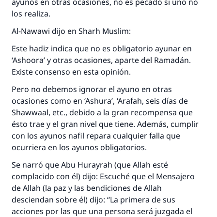
ayunos en otras ocasiones, no es pecado si uno no
La respuesta no. 110845 salvó un
los realiza.
matrimonio.
Al-Nawawi dijo en Sharh Muslim:
Este hadiz indica que no es obligatorio ayunar en
Desde la Q hasta la A, su contribución ayuda a
‘Ashoora’ y otras ocasiones, aparte del Ramadán.
IslamQA.
Existe consenso en esta opinión.
Profeta ﷺ dijo:
"Una persona que orienta a otros a hacer el
Pero no debemos ignorar el ayuno en otras
bien obtendrá la misma recompensa que
ocasiones como en ‘Ashura’, ‘Arafah, seis días de
aquellos que lo realicen."
Shawwaal, etc., debido a la gran recompensa que
ésto trae y el gran nivel que tiene. Además, cumplir
(MUSLIM, 1893)
con los ayunos nafil repara cualquier falla que
ocurriera en los ayunos obligatorios.
Contribuir
Se narró que Abu Hurayrah (que Allah esté
complacido con él) dijo: Escuché que el Mensajero
de Allah (la paz y las bendiciones de Allah
desciendan sobre él) dijo: “La primera de sus
acciones por las que una persona será juzgada el