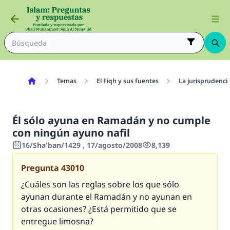
Temas
El Fiqh y sus fuentes
La jurisprudenci
Él sólo ayuna en Ramadán y no cumple
con ningún ayuno nafil
16/Sha'ban/1429 , 17/agosto/2008
8,139
Pregunta
43010
¿Cuáles son las reglas sobre los que sólo
ayunan durante el Ramadán y no ayunan en
otras ocasiones? ¿Está permitido que se
entregue limosna?