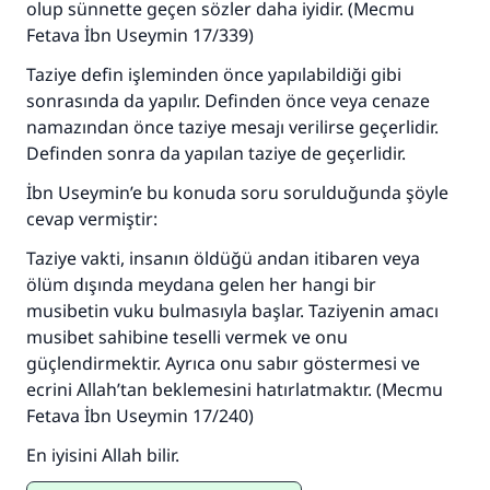
olup sünnette geçen sözler daha iyidir. (Mecmu
kurtardı.
Fetava İbn Useymin 17/339)
Taziye defin işleminden önce yapılabildiği gibi
Ümmete cevapları ulaştırmak için bizi destekle
sonrasında da yapılır. Definden önce veya cenaze
Rasulullah ﷺ şöyle dedi:
namazından önce taziye mesajı verilirse geçerlidir.
Her kim bir hayra yol gösterirse , hayrı yapan
Definden sonra da yapılan taziye de geçerlidir.
kişinin sevabı kadar ona sevap yazılır.
İbn Useymin’e bu konuda soru sorulduğunda şöyle
(MUSLIM 1893)
cevap vermiştir:
Taziye vakti, insanın öldüğü andan itibaren veya
ölüm dışında meydana gelen her hangi bir
Şimdi katkı yapın!
musibetin vuku bulmasıyla başlar. Taziyenin amacı
musibet sahibine teselli vermek ve onu
güçlendirmektir. Ayrıca onu sabır göstermesi ve
ecrini Allah’tan beklemesini hatırlatmaktır. (Mecmu
Fetava İbn Useymin 17/240)
En iyisini Allah bilir.