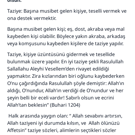
olsun.
Taziye: Başına musibet gelen kişiye, teselli vermek ve
ona destek vermektir.
Başına musibet gelen kişi; eş, dost, akraba veya mal
kaybeden kişi olabilir. Böylece yakın akraba, arkadaş
veya komşusunu kaybeden kişilere de taziye yapılır.
Taziye, kişiye üzüntüsünü gidermek ve tesellide
bulunmak üzere yapılır. En iyi taziye şekli Rasulullah
Sallallahu Aleyhi Vesellem’den rivayet edildiği
yapmaktır. Zira kızlarından biri oğlunu kaybederken
O’nu çağırdığında Rasulullah şöyle demiştir:
Allah’ın
aldığı, O’nundur, Allah’ın verdiği de O’nundur ve her
şeyin belli bir eceli vardır! Sabırlı olsun ve ecrini
Allah’tan beklesin”
(Buhari 1204)
Halk arasında yaygın olan: “ Allah sevabını artırsın,
Allah taziyeni iyi durumda kılsın, ve Allah ölünüzü
Affetsin” taziye sözleri, alimlerin seçtikleri sözler
110845 Nolu Cevap, bir evliliği