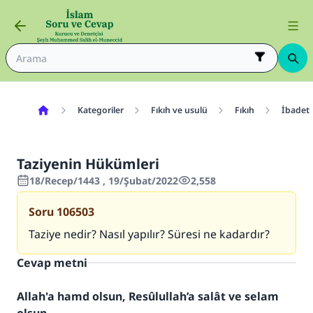
Kategoriler
Fıkıh ve usulü
Fıkıh
İbadetl
Taziyenin Hükümleri
18/Recep/1443 , 19/Şubat/2022
2,558
Soru
106503
Taziye nedir? Nasıl yapılır? Süresi ne kadardır?
Cevap metni
Allah'a hamd olsun, Resûlullah’a salât ve selam