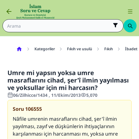
Kategoriler
Fıkıh ve usulü
Fıkıh
İbadetl
Umre mi yapsın yoksa umre
masraflarını cihad, şer'î ilmin yayılması
ve yoksullar için mi harcasın?
06/Zilhicce/1434 , 11/Ekim/2013
5,070
Soru
106555
Nâfile umrenin masraflarını cihad, şer'î ilmin
yayılması, zayıf ve düşkünlerin ihtiyaçlarının
karşılanması için harcanması mı, yoksa umre