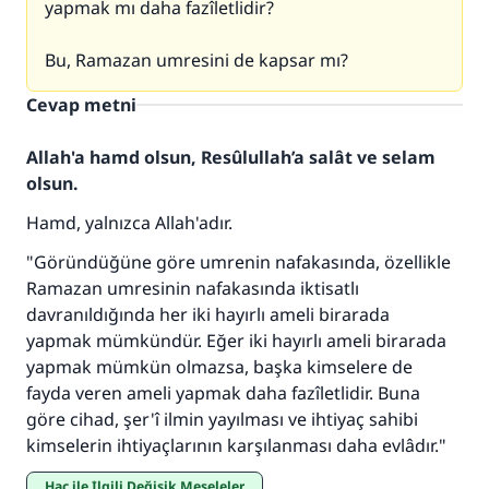
yapmak mı daha fazîletlidir?
Bu, Ramazan umresini de kapsar mı?
Cevap metni
Allah'a hamd olsun, Resûlullah’a salât ve selam
olsun.
Hamd, yalnızca Allah'adır.
110845 Nolu Cevap, bir evliliği
"Göründüğüne göre umrenin nafakasında, özellikle
kurtardı.
Ramazan umresinin nafakasında iktisatlı
davranıldığında her iki hayırlı ameli birarada
Ümmete cevapları ulaştırmak için bizi destekle
yapmak mümkündür. Eğer iki hayırlı ameli birarada
Rasulullah ﷺ şöyle dedi:
yapmak mümkün olmazsa, başka kimselere de
Her kim bir hayra yol gösterirse , hayrı yapan
fayda veren ameli yapmak daha fazîletlidir. Buna
kişinin sevabı kadar ona sevap yazılır.
göre cihad, şer'î ilmin yayılması ve ihtiyaç sahibi
kimselerin ihtiyaçlarının karşılanması daha evlâdır."
(MUSLIM 1893)
Hac ile İlgili Değişik Meseleler