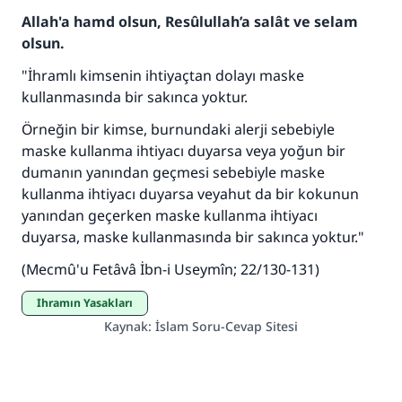
Allah'a hamd olsun, Resûlullah’a salât ve selam
olsun.
"İhramlı kimsenin ihtiyaçtan dolayı maske
kullanmasında bir sakınca yoktur.
Örneğin bir kimse, burnundaki alerji sebebiyle
110845 Nolu Cevap, bir evliliği
maske kullanma ihtiyacı duyarsa veya yoğun bir
dumanın yanından geçmesi sebebiyle maske
kurtardı.
kullanma ihtiyacı duyarsa veyahut da bir kokunun
Ümmete cevapları ulaştırmak için bizi destekle
yanından geçerken maske kullanma ihtiyacı
duyarsa, maske kullanmasında bir sakınca yoktur."
Rasulullah ﷺ şöyle dedi:
Her kim bir hayra yol gösterirse , hayrı yapan
(Mecmû'u Fetâvâ İbn-i Useymîn; 22/130-131)
kişinin sevabı kadar ona sevap yazılır.
İhramın Yasakları
(MUSLIM 1893)
Kaynak
:
İslam Soru-Cevap Sitesi
Şimdi katkı yapın!