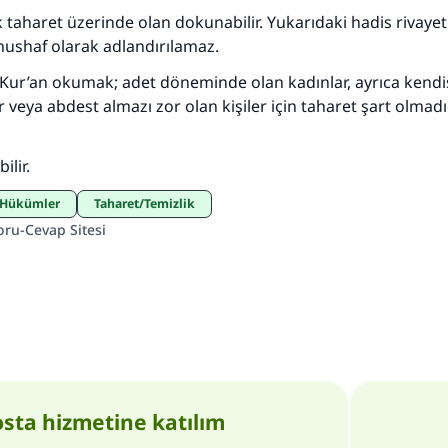
 taharet üzerinde olan dokunabilir. Yukarıdaki hadis rivayet
ushaf olarak adlandırılamaz.
Kur’an okumak; adet döneminde olan kadınlar, ayrıca kendisi
veya abdest almazı zor olan kişiler için taharet şart olmadığ
ilir.
li Hükümler
Taharet/Temizlik
oru-Cevap Sitesi
osta hizmetine katılım