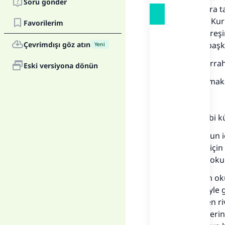
Soru gönder
tür cihazlara t
cihazlarda Kur’
Favorilerim
bir çeşit titre
Çevrimdışı göz atın
Kur’an ve başk
Yeni
Şeyh Abdurrahm
Eski versiyona dönün
Taharet olmak
Cevap:
Bilindiği gibi
Ancak bunun iç
okuyanlar için 
taharetsiz ok
Mushaf’tan ok
hadiste şöyle 
tabiinlerden r
Taharet üzeri