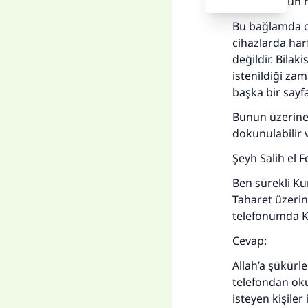
amaçla olsun 
Bu bağlamda c
cihazlarda har
değildir. Bila
istenildiği za
Her
başka bir sayfa
Bunun üzerine 
dokunulabilir v
Şeyh Salih el F
Ben sürekli Ku
Taharet üzeri
telefonumda K
Cevap:
Allah’a şükürl
telefondan ok
isteyen kişiler