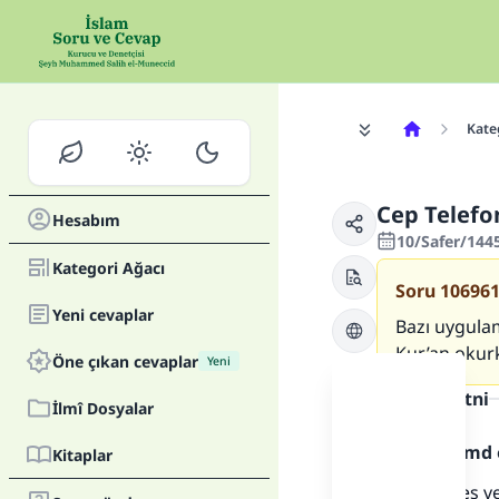
Kate
Cep Telefo
Hesabım
10/Safer/144
Kategori Ağacı
Soru
10696
Yeni cevaplar
Bazı uygulam
Kur’an okur
Öne çıkan cevaplar
Yeni
Cevap metni
İlmî Dosyalar
Allah'a hamd 
Kitaplar
Kuran’ın ses 