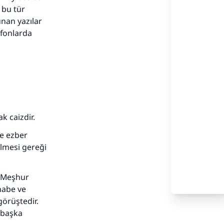
ü bu tür
unan yazılar
efonlarda
k caizdir.
te ezber
ilmesi gereği
. Meşhur
habe ve
görüştedir.
 başka