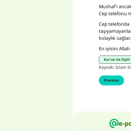
Mushaf’ı ancak
Cep telefonu m
Cep telefonda 
taşıyamayanlar 
kolaylık sağlar.
En iyisini Allah b
Kur'an ile İlgi
Kaynak
:
İslam S
Previous
e-p