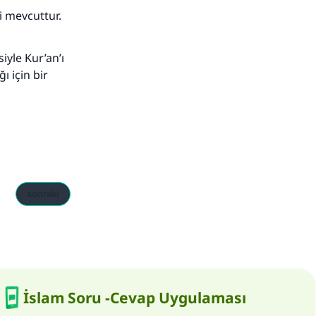
i mevcuttur.
yle Kur’an’ı
ı için bir
sonraki
İslam Soru -Cevap Uygulaması