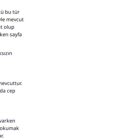
ü bu tür
iyle mevcut
ut olup
ken sayfa
adar
ksızın
mevcuttur.
da cep
 varken
n okumak
r.