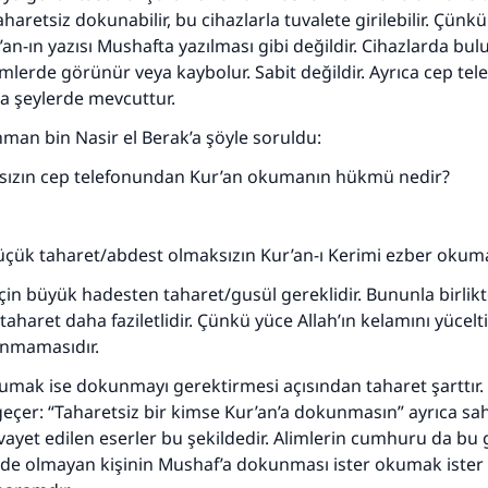
aharetsiz dokunabilir, bu cihazlarla tuvalete girilebilir. Çünk
an-ın yazısı Mushafta yazılması gibi değildir. Cihazlarda bul
şimlerde görünür veya kaybolur. Sabit değildir. Ayrıca cep tel
a şeylerde mevcuttur.
an bin Nasir el Berak’a şöyle soruldu:
sızın cep telefonundan Kur’an okumanın hükmü nedir?
 küçük taharet/abdest olmaksızın Kur’an-ı Kerimi ezber okuma
in büyük hadesten taharet/gusül gereklidir. Bununla birlik
taharet daha faziletlidir. Çünkü yüce Allah’ın kelamını yücelt
unmamasıdır.
umak ise dokunmayı gerektirmesi açısından taharet şarttır
geçer: “Taharetsiz bir kimse Kur’an’a dokunmasın” ayrıca sa
ivayet edilen eserler bu şekildedir. Alimlerin cumhuru da bu 
nde olmayan kişinin Mushaf’a dokunması ister okumak ister