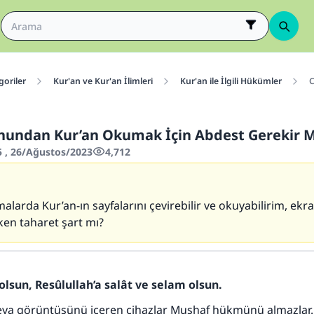
goriler
Kur'an ve Kur'an İlimleri
Kur'an ile İlgili Hükümler
C
nundan Kur’an Okumak İçin Abdest Gerekir M
5 , 26/Ağustos/2023
4,712
1
alarda Kur’an-ın sayfalarını çevirebilir ve okuyabilirim, ek
ken taharet şart mı?
olsun, Resûlullah’a salât ve selam olsun.
veya görüntüsünü içeren cihazlar Mushaf hükmünü almazlar.