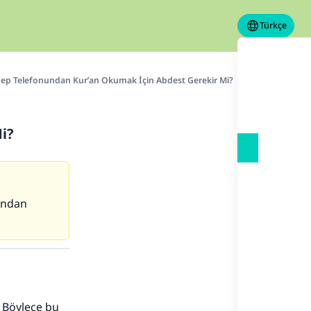
Türkçe
ep Telefonundan Kur’an Okumak İçin Abdest Gerekir Mi?
i?
randan
 Böylece bu