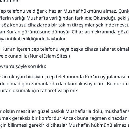
haramdır.
110845 Nolu Cevap, bir evliliği kurtardı.
ep telefonu ve diğer cihazlar Mushaf hükmünü almaz. Çünk
Ümmete cevapları ulaştırmak için bizi destekle
flerin varlığı Mushaf’ta varlığından farklıdır. Okunduğu şekl
kis söz konusu cihazlarda bir takım titreşimler şeklinde mevc
Rasulullah ﷺ şöyle dedi:
man Kur’an görüntüsüne dönüşür. Cihazların ekranında gözü
 kim bir hayra yol gösterirse , hayrı yapan kişinin sevabı k
ya intikal edildiğinde kaybolur.
ona sevap yazılır.
Kur’an içeren cep telefonu veya başka cihaza taharet olma
(MUSLIM 1893)
e okunabilir. (Nur el İslam Sitesi)
evzan’a şöyle soruldu:
Şimdi katkı yapın!
r’an okuyan birisiyim, cep telefonumda Kur’an uygulaması 
nde olmadığım zamanlarda da okumak istiyorum. Bu durum
ur’an okumak için taharet vacip mi?
er olsun mescitler güzel baskılı Mushaflarla dolu, mushaflar
umak gereksiz bir konfordur. Ancak buna rağmen cihazda
 için bilinmesi gerekir ki cihazlar Mushaf’ın hükmünü almazla