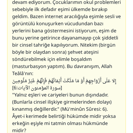
devam ediyorum. Çocuklarımın okul problemleri
sebebiyle ilk defadır eşimi ülkemde bırakıp
geldim. Bazen internet aracılığıyla eşimle sesli ve
görüntülü konuşurken vücudundan bazı
yerlerini bana göstermesini istiyorum, eşim de
bunu yerine getirince dayanamayıp çok şiddetli
bir cinsel tahriğe kapılıyorum. Nitekim (birgün
böyle bir olaydan sonra) şehvet ateşini
söndürebilmek için elimle boşaldım
(masturbasyon yaptım). Bu davranışım, Allah
Teâlâ'nın:
إِلا عَلَى أَزْوَاجِهِمْ أَوْ مَا مَلَكَتْ أَيْمَانُهُمْ فَإِنَّهُمْ غَيْرُ مَلُومِينَ
[سورة المؤمنون الآيات:6]
"Yalnız eşleri ve cariyeleri bunun dışındadır.
(Bunlarla cinsel ilişkiye girmelerinden dolayı)
kınanmış değillerdir." (Mü'minûn Sûresi: 6).
Âyet-i kerimede belirtiği hükümde midir yoksa
erkeğin eşiyle mi tatmin olması hükmünde
midir?