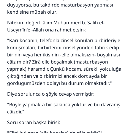
duyuyorsa, bu takdirde masturbasyon yapması
kurtardı.
kendisine mübah olur.
Ümmete cevapları ulaştırmak için bizi destekle
Nitekim değerli âlim Muhammed b. Salih el-
Rasulullah ﷺ şöyle dedi:
Useymîn'e -Allah ona rahmet etsin-:
Her kim bir hayra yol gösterirse , hayrı yapan
"Karı-kocanın, telefonla cinsel konuları birbirleriyle
kişinin sevabı kadar ona sevap yazılır.
konuşmaları, birbirlerini cinsel yönden tahrik edip
(MUSLIM 1893)
birinin veya her ikisinin -elle olmaksızın- boşalması
câiz midir? Zirâ elle boşalmak (masturbasyon
yapmak) haramdır. Çünkü kocam, sürekli yolculuğa
Şimdi katkı yapın!
çıktığından ve birbirimizi ancak dört ayda bir
gördüğümüzden dolayı bu durum olmaktadır."
Diye sorulunca o şöyle cevap vermiştir:
"Böyle yapmakta bir sakınca yoktur ve bu davranış
câizdir."
Soru soran başka birisi: