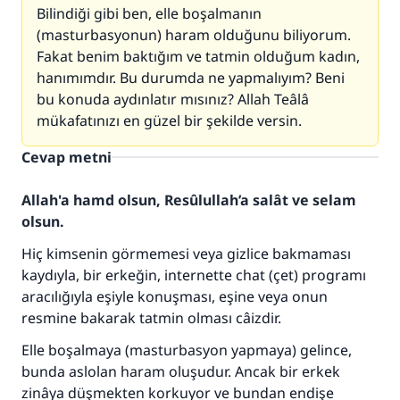
Bilindiği gibi ben, elle boşalmanın
(masturbasyonun) haram olduğunu biliyorum.
Fakat benim baktığım ve tatmin olduğum kadın,
hanımımdır. Bu durumda ne yapmalıyım? Beni
bu konuda aydınlatır mısınız? Allah Teâlâ
mükafatınızı en güzel bir şekilde versin.
Cevap metni
Allah'a hamd olsun, Resûlullah’a salât ve selam
olsun.
Hiç kimsenin görmemesi veya gizlice bakmaması
kaydıyla, bir erkeğin, internette chat (çet) programı
aracılığıyla eşiyle konuşması, eşine veya onun
resmine bakarak tatmin olması câizdir.
Elle boşalmaya (masturbasyon yapmaya) gelince,
bunda aslolan haram oluşudur. Ancak bir erkek
110845 Nolu Cevap, bir evliliği
zinâya düşmekten korkuyor ve bundan endişe