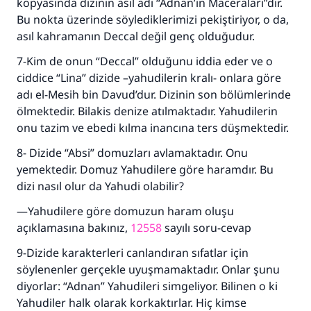
kopyasında dizinin asıl adı “Adnan’ın Maceraları”dır.
Bu nokta üzerinde söylediklerimizi pekiştiriyor, o da,
asıl kahramanın Deccal değil genç olduğudur.
Şimdi katkı yapın!
7-Kim de onun “Deccal” olduğunu iddia eder ve o
ciddice “Lina” dizide –yahudilerin kralı- onlara göre
adı el-Mesih bin Davud’dur. Dizinin son bölümlerinde
ölmektedir. Bilakis denize atılmaktadır. Yahudilerin
onu tazim ve ebedi kılma inancına ters düşmektedir.
8- Dizide “Absi” domuzları avlamaktadır. Onu
yemektedir. Domuz Yahudilere göre haramdır. Bu
dizi nasıl olur da Yahudi olabilir?
—Yahudilere göre domuzun haram oluşu
açıklamasına bakınız,
12558
sayılı soru-cevap
9-Dizide karakterleri canlandıran sıfatlar için
söylenenler gerçekle uyuşmamaktadır. Onlar şunu
diyorlar: “Adnan” Yahudileri simgeliyor. Bilinen o ki
Yahudiler halk olarak korkaktırlar. Hiç kimse