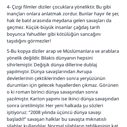
4- Çizgi filmler diziler çocuklara yöneliktir. Bu gibi
inançları onlara anlatmak zordur. Bunlar hayır ile şer,
hak ile batıl arasında meydana gelen savaşları da
geçmez. Küçük-büyük insanlar çağdaş tarih
boyunca Yahudiler gibi kötülüğün sancağını
taşıdığını görmezler!
5-Bu kopya diziler arap ve Müslümanlara ve arablara
yönelik değildir. Bilakis dünyanın hepsini
sihirlemiştir. Değişik dünya dillerine dublaj
yapılmıştır. Dünya savaşlarından Avrupa
devletlerinin çektiklerinden sonra yeryüzünün
durumları için gelecek hayallerden çıkmaz. Görünen
o ki roman birinci dünya savaşından sonra
yazılmıştır. Karton yapımı ise ikinci dünya savaşından
sonra üretilmiştir. Her yeni halkada şu sözleri
işitiyoruz: “2008 yılında üçüncü dünya savaşı
başladı!!” savaşan halklar bu savaşta mıknatıslı
silahlar kullandılar. Normal silahların tehlikesinin kat