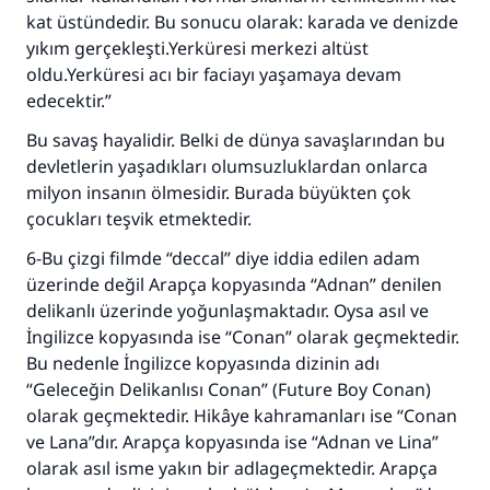
kat üstündedir. Bu sonucu olarak: karada ve denizde
yıkım gerçekleşti.Yerküresi merkezi altüst
oldu.Yerküresi acı bir faciayı yaşamaya devam
edecektir.”
Bu savaş hayalidir. Belki de dünya savaşlarından bu
devletlerin yaşadıkları olumsuzluklardan onlarca
milyon insanın ölmesidir. Burada büyükten çok
çocukları teşvik etmektedir.
6-Bu çizgi filmde “deccal” diye iddia edilen adam
110845 Nolu Cevap, bir evliliği
üzerinde değil Arapça kopyasında “Adnan” denilen
kurtardı.
delikanlı üzerinde yoğunlaşmaktadır. Oysa asıl ve
İngilizce kopyasında ise “Conan” olarak geçmektedir.
Ümmete cevapları ulaştırmak için bizi destekle
Bu nedenle İngilizce kopyasında dizinin adı
“Geleceğin Delikanlısı Conan” (Future Boy Conan)
Rasulullah ﷺ şöyle dedi:
Her kim bir hayra yol gösterirse , hayrı yapan
olarak geçmektedir. Hikâye kahramanları ise “Conan
kişinin sevabı kadar ona sevap yazılır.
ve Lana”dır. Arapça kopyasında ise “Adnan ve Lina”
olarak asıl isme yakın bir adlageçmektedir. Arapça
(MUSLIM 1893)