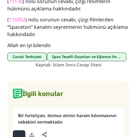
(
71170
) nolu sorunun cevabı, çizgi resimlerin
hükmünü açıklama hakkındadır.
(
110352
) nolu sorunun cevabı, çizgi filmlerden
“Spaceton” kanalını seyretmenin hükmünü açıklama
hakkındadır.
Allah en iyi bilendir.
Çocuk Terbiyesi
Spor, Teselli Oyunları ve Eğlence ile İlgili Hükümler
Kaynak
:
İslam Soru-Cevap Sitesi
İlgili konular
Bir hıristiyan, domuz etinin haram kılınmasının
sebebini sormaktadır.