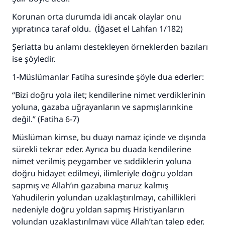
Korunan orta durumda idi ancak olaylar onu
yıpratınca taraf oldu. (İğaset el Lahfan 1/182)
Şeriatta bu anlamı destekleyen örneklerden bazıları
ise şöyledir.
1-Müslümanlar Fatiha suresinde şöyle dua ederler:
“Bizi doğru yola ilet; kendilerine nimet verdiklerinin
yoluna, gazaba uğrayanların ve sapmışlarınkine
değil.” (Fatiha 6-7)
Müslüman kimse, bu duayı namaz içinde ve dışında
sürekli tekrar eder. Ayrıca bu duada kendilerine
nimet verilmiş peygamber ve sıddiklerin yoluna
doğru hidayet edilmeyi, ilimleriyle doğru yoldan
sapmış ve Allah’ın gazabına maruz kalmış
Yahudilerin yolundan uzaklaştırılmayı, cahillikleri
nedeniyle doğru yoldan sapmış Hristiyanların
yolundan uzaklaştırılmayı yüce Allah’tan talep eder.