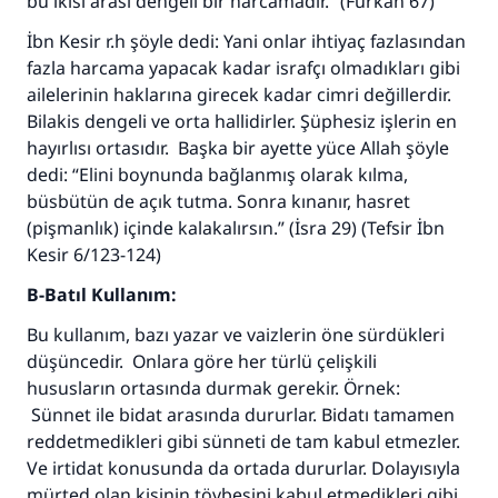
bu ikisi arası dengeli bir harcamadır.” (Furkan 67)
İbn Kesir r.h şöyle dedi: Yani onlar ihtiyaç fazlasından
fazla harcama yapacak kadar israfçı olmadıkları gibi
ailelerinin haklarına girecek kadar cimri değillerdir.
Bilakis dengeli ve orta hallidirler. Şüphesiz işlerin en
hayırlısı ortasıdır. Başka bir ayette yüce Allah şöyle
dedi: “Elini boynunda bağlanmış olarak kılma,
büsbütün de açık tutma. Sonra kınanır, hasret
110845 Nolu Cevap, bir evliliği
(pişmanlık) içinde kalakalırsın.” (İsra 29) (Tefsir İbn
kurtardı.
Kesir 6/123-124)
B-Batıl Kullanım:
Ümmete cevapları ulaştırmak için bizi destekle
Bu kullanım, bazı yazar ve vaizlerin öne sürdükleri
Rasulullah ﷺ şöyle dedi:
düşüncedir. Onlara göre her türlü çelişkili
Her kim bir hayra yol gösterirse , hayrı yapan
hususların ortasında durmak gerekir. Örnek:
kişinin sevabı kadar ona sevap yazılır.
Sünnet ile bidat arasında dururlar. Bidatı tamamen
(MUSLIM 1893)
reddetmedikleri gibi sünneti de tam kabul etmezler.
Ve irtidat konusunda da ortada dururlar. Dolayısıyla
mürted olan kişinin tövbesini kabul etmedikleri gibi