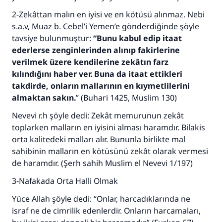
2-Zekâttan malın en iyisi ve en kötüsü alınmaz. Nebi
s.a.v, Muaz b. Cebel’i Yemen’e gönderdiğinde şöyle
tavsiye bulunmuştur:
“Bunu kabul edip itaat
ederlerse zenginlerinden alınıp fakirlerine
verilmek üzere kendilerine zekâtın farz
kılındığını haber ver. Buna da itaat ettikleri
takdirde, onların mallarının en kıymetlilerini
almaktan sakın.
” (Buhari 1425, Muslim 130)
Nevevi r.h şöyle dedi: Zekât memurunun zekât
toplarken malların en iyisini alması haramdır. Bilakis
orta kalitedeki malları alır. Bununla birlikte mal
sahibinin malların en kötüsünü zekât olarak vermesi
de haramdır. (Şerh sahih Muslim el Nevevi 1/197)
3-Nafakada Orta Halli Olmak
Yüce Allah şöyle dedi: “Onlar, harcadıklarında ne
israf ne de cimrilik edenlerdir. Onların harcamaları,