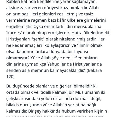
Rableri katında kendilerine yarar sağlamayan,
aksine zarar veren dünyevi kazanımlardır. Allah
onların bazı ileri gelenleri rezil etmiş ve taviz
vermelerine rağmen bazı kâfir ülkelere girmelerini
engellemiştir. Oysa onlar farklı din mensuplarına
'kardeş' olarak hitap etmişlerdir! Hatta ülkelerindeki
Hristiyanları "şehit" olarak nitelendirmişlerdir. Her
ne kadar amaçları “kolaylaştırıcı” ve “ılımlı” olmak
olsa da bunun onlara dünyada bir faydası
olmamıştır? Yüce Allah şöyle dedi: “Sen onların
dinlerine uymadıkça Yahudiler de Hristiyanlar da
senden asla memnun kalmayacaklardır.” (Bakara
120)
Bu düşüncede olanlar ve diğerleri bilmelidir ki
ortada olmak ve itidallı kalmak, bir Müslümanın iki
çelişki arasındaki yolun ortasında durması değil,
bilakis duruşunda yüce Allah’ın şeriatına bağlı
kalmasıdır. Bir şey hakkında hüküm verirken kişinin