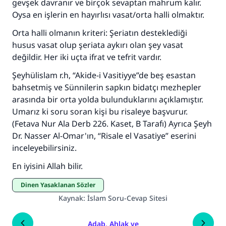
gevşek davranır ve birçok sevaptan mahrum kalır.
Oysa en işlerin en hayırlısı vasat/orta halli olmaktır.
Orta halli olmanın kriteri: Şeriatın desteklediği
husus vasat olup şeriata aykırı olan şey vasat
değildir. Her iki uçta ifrat ve tefrit vardır.
Şeyhülislam r.h, “Akide-i Vasitiyye”de beş esastan
bahsetmiş ve Sünnilerin sapkın bidatçı mezhepler
arasında bir orta yolda bulunduklarını açıklamıştır.
Umarız ki soru soran kişi bu risaleye başvurur.
(Fetava Nur Ala Derb 226. Kaset, B Tarafı) Ayrıca Şeyh
Dr. Nasser Al-Omar'ın, “Risale el Vasatiye” eserini
inceleyebilirsiniz.
En iyisini Allah bilir.
Dinen Yasaklanan Sözler
Kaynak
:
İslam Soru-Cevap Sitesi
Adab, Ahlak ve