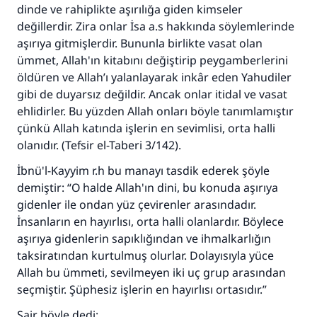
dinde ve rahiplikte aşırılığa giden kimseler
değillerdir. Zira onlar İsa a.s hakkında söylemlerinde
aşırıya gitmişlerdir. Bununla birlikte vasat olan
ümmet, Allah'ın kitabını değiştirip peygamberlerini
öldüren ve Allah’ı yalanlayarak inkâr eden Yahudiler
gibi de duyarsız değildir. Ancak onlar itidal ve vasat
ehlidirler. Bu yüzden Allah onları böyle tanımlamıştır
çünkü Allah katında işlerin en sevimlisi, orta halli
olanıdır. (Tefsir el-Taberi 3/142).
İbnü'l-Kayyim r.h bu manayı tasdik ederek şöyle
demiştir: “O halde Allah'ın dini, bu konuda aşırıya
gidenler ile ondan yüz çevirenler arasındadır.
İnsanların en hayırlısı, orta halli olanlardır. Böylece
aşırıya gidenlerin sapıklığından ve ihmalkarlığın
taksiratından kurtulmuş olurlar. Dolayısıyla yüce
Allah bu ümmeti, sevilmeyen iki uç grup arasından
seçmiştir. Şüphesiz işlerin en hayırlısı ortasıdır.”
Şair böyle dedi: