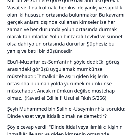
Kur'an ve Sünnete göre göre davranması gerekir.
Vasat ve itidallı olmak, her ikisi de yanlış ve sapıklık
olan iki hususun ortasında bulunmaktır. Bu kavramı
gerçek anlamı dışında kullanan kimseler ise her
zaman ve her durumda yolun ortasında durmak
olarak tanımlarlar. Yolun bir tarafı Tevhid ve sünnet
olsa dahi yolun ortasında dururlar. Şüphesiz bu
yanlış ve batıl bir düşüncedir.
Ebu'l-Muzaffar es-Sem'ani r.h şöyle dedi: İki görüş
arasındaki görüşü uygulamak mümkünse
müstehaptır. İhmalkâr ile aşırı giden kişilerin
ortasında bulunan yolda yürümek mümkünse
müstehaptır. Ancak mümkün değilse müstehap
olmaz. (Kavati el Edille fi Usul el Fıkıh 5/256).
Şeyh Muhammed bin Salih el-Useymin r.h’a soruldu:
Dinde vasat veya itidallı olmak ne demektir?
Şöyle cevap verdi: "Dinde itidal veya ılımlılık: Kişinin
ihmalkâr ile aşırıya giden kimsenin ortasında