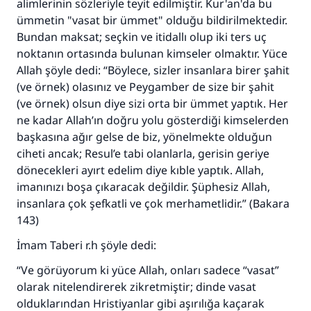
alimlerinin sözleriyle teyit edilmiştir. Kur'an'da bu
ümmetin "vasat bir ümmet" olduğu bildirilmektedir.
Bundan maksat; seçkin ve itidallı olup iki ters uç
noktanın ortasında bulunan kimseler olmaktır. Yüce
Allah şöyle dedi: “Böylece, sizler insanlara birer şahit
(ve örnek) olasınız ve Peygamber de size bir şahit
(ve örnek) olsun diye sizi orta bir ümmet yaptık. Her
ne kadar Allah’ın doğru yolu gösterdiği kimselerden
başkasına ağır gelse de biz, yönelmekte olduğun
ciheti ancak; Resul’e tabi olanlarla, gerisin geriye
dönecekleri ayırt edelim diye kıble yaptık. Allah,
imanınızı boşa çıkaracak değildir. Şüphesiz Allah,
insanlara çok şefkatli ve çok merhametlidir.” (Bakara
143)
İmam Taberi r.h şöyle dedi:
“Ve görüyorum ki yüce Allah, onları sadece “vasat”
olarak nitelendirerek zikretmiştir; dinde vasat
olduklarından Hristiyanlar gibi aşırılığa kaçarak