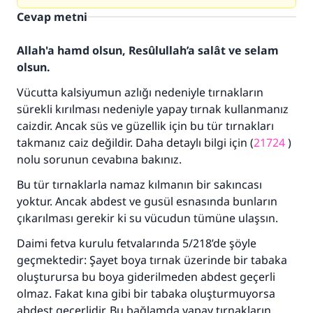
Cevap metni
Allah'a hamd olsun, Resûlullah’a salât ve selam
olsun.
Vücutta kalsiyumun azlığı nedeniyle tırnakların
sürekli kırılması nedeniyle yapay tırnak kullanmanız
caizdir. Ancak süs ve güzellik için bu tür tırnakları
takmanız caiz değildir. Daha detaylı bilgi için (
21724
)
nolu sorunun cevabına bakınız.
Bu tür tırnaklarla namaz kılmanın bir sakıncası
yoktur. Ancak abdest ve gusül esnasında bunların
çıkarılması gerekir ki su vücudun tümüne ulaşsın.
Daimi fetva kurulu fetvalarında 5/218’de şöyle
110845 Nolu Cevap, bir evliliği
geçmektedir: Şayet boya tırnak üzerinde bir tabaka
kurtardı.
oluşturursa bu boya giderilmeden abdest geçerli
olmaz. Fakat kına gibi bir tabaka oluşturmuyorsa
Ümmete cevapları ulaştırmak için bizi destekle
abdest geçerlidir. Bu bağlamda yapay tırnakların