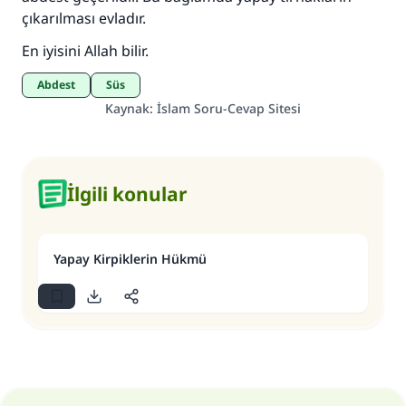
çıkarılması evladır.
Rasulullah ﷺ şöyle dedi:
Her kim bir hayra yol gösterirse , hayrı yapan
En iyisini Allah bilir.
kişinin sevabı kadar ona sevap yazılır.
Abdest
Süs
(MUSLIM 1893)
Kaynak
:
İslam Soru-Cevap Sitesi
Şimdi katkı yapın!
İlgili konular
Yapay Kirpiklerin Hükmü