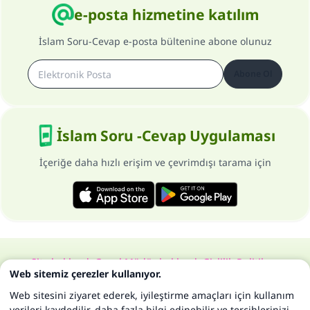
e-posta hizmetine katılım
İslam Soru-Cevap e-posta bültenine abone olunuz
Abone Ol
İslam Soru -Cevap Uygulaması
İçeriğe daha hızlı erişim ve çevrimdışı tarama için
Site hakkında
Genel Müdür hakkında
Gizlilik Politikası
Web sitemiz çerezler kullanıyor.
Bütün hakları, www.islam-qa.com sitesine aittir 1997-2025 ©
Web sitesini ziyaret ederek, iyileştirme amaçları için kullanım
verileri kaydedilir, daha fazla bilgi edinebilir ve tercihlerinizi