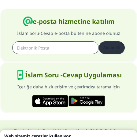
e-posta hizmetine katılım
İslam Soru-Cevap e-posta bültenine abone olunuz
Abone Ol
İslam Soru -Cevap Uygulaması
İçeriğe daha hızlı erişim ve çevrimdışı tarama için
Site hakkında
Genel Müdür hakkında
Gizlilik Politikası
Web sitemiz çerezler kullanıyor.
Bütün hakları, www.islam-qa.com sitesine aittir 1997-2025 ©