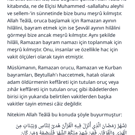
kitabında, ne de Elçisi Muhammed -sallallahu aleyhi
ve sellem-'in sünnetinde bize bunu meşrû kılmıştır.
Allah Teâlâ, oruca başlamak için Ramazan ayının
hilâlini, bayram etmek için ise Şevvâl ayının hilâlini
görmeyi bize ancak meşrû kılmıştır. Aynı şekilde
hilâli, Ramazan bayram namazı için toplanmak için
meşrû kılmıştır. Onu, insanlar ve özellikle hac için
vakit ölçüleri olarak tayin etmiştir.
Müslümanın, Ramazan orucu, Ramazan ve Kurban
bayramları, Beytullah'ı haccetmek, hatalı olarak
adam öldürmenin keffâreti için tutulan oruç veya
zıhâr keffâreti için tutulan oruç gibi ibâdetlerden
birisi için yukarıda belirtilen vakitlerden başka
vakitler tayin etmesi câiz değildir.
Nitekim Allah Teâlâ bu konuda şöyle buyurmuştur:
(شَهْرُ رَمَضَانَ الَّذِي أُنْزِلَ فِيهِ الْقُرْآنُ هُدىً لِلنَّاسِ وَبَيِّنَاتٍ مِنَ
الْهُدَى وَالْفُرْقَانِ فَمَنْ شَهِدَ مِنْكُمُ الشَّهْرَ فَلْيَصُمْهُ وَمَنْ كَانَ