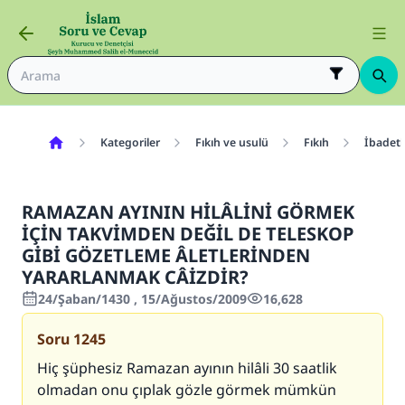
Kategoriler
Fıkıh ve usulü
Fıkıh
İbadetl
RAMAZAN AYININ HİLÂLİNİ GÖRMEK
İÇİN TAKVİMDEN DEĞİL DE TELESKOP
GİBİ GÖZETLEME ÂLETLERİNDEN
YARARLANMAK CÂİZDİR?
24/Şaban/1430 , 15/Ağustos/2009
16,628
Soru
1245
Hiç şüphesiz Ramazan ayının hilâli 30 saatlik
olmadan onu çıplak gözle görmek mümkün