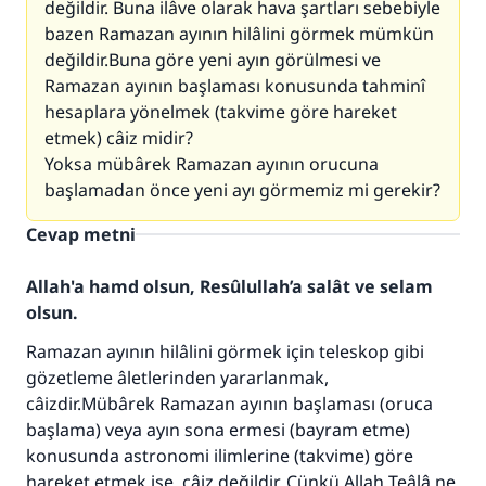
değildir. Buna ilâve olarak hava şartları sebebiyle
bazen Ramazan ayının hilâlini görmek mümkün
değildir.Buna göre yeni ayın görülmesi ve
Ramazan ayının başlaması konusunda tahminî
hesaplara yönelmek (takvime göre hareket
etmek) câiz midir?
Yoksa mübârek Ramazan ayının orucuna
başlamadan önce yeni ayı görmemiz mi gerekir?
Cevap metni
Allah'a hamd olsun, Resûlullah’a salât ve selam
olsun.
Ramazan ayının hilâlini görmek için teleskop gibi
gözetleme âletlerinden yararlanmak,
câizdir.Mübârek Ramazan ayının başlaması (oruca
başlama) veya ayın sona ermesi (bayram etme)
konusunda astronomi ilimlerine (takvime) göre
hareket etmek ise, câiz değildir. Çünkü Allah Teâlâ ne