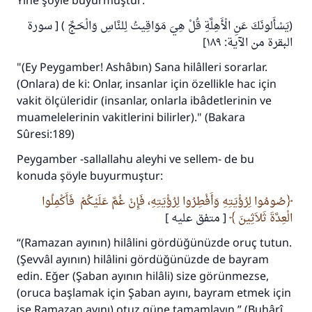
Yine şöyle buyurmuştur:
(يَسْأَلونَكَ عَنِ الْأَهِلَّةِ قُلْ هِيَ مَوَاقِيتُ لِلنَّاسِ وَالْحَجِّ ) [ سورة
البقرة من الآية: ١٨٩]
"(Ey Peygamber! Ashâbın) Sana hilâlleri sorarlar.
(Onlara) de ki: Onlar, insanlar için özellikle hac için
vakit ölçüleridir (insanlar, onlarla ibâdetlerinin ve
muamelelerinin vakitlerini bilirler)." (Bakara
Sûresi:189)
Peygamber -sallallahu aleyhi ve sellem- de bu
konuda şöyle buyurmuştur:
صُومُوا لِرُؤْيَتِهِ وَأَفْطِرُوا لِرُؤْيَتِهِ، فَإِنْ غُمَّ عَلَيْكُمْ فَأَكْمِلُوا
الْعِدَّةَ ثَلاَثِينَ
[ متفق عليه ]
“(Ramazan ayının) hilâlini gördüğünüzde oruç tutun.
(Şevvâl ayının) hilâlini gördüğünüzde de bayram
edin. Eğer (Şaban ayının hilâli) size görünmezse,
(oruca başlamak için Şaban ayını, bayram etmek için
ise Ramazan ayını) otuz güne tamamlayın.” (Buhârî,