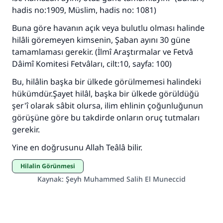
hadis no:1909, Müslim, hadis no: 1081)
Buna göre havanın açık veya bulutlu olması halinde
hilâli göremeyen kimsenin, Şaban ayını 30 güne
tamamlaması gerekir. (İlmî Araştırmalar ve Fetvâ
Dâimî Komitesi Fetvâları, cilt:10, sayfa: 100)
Bu, hilâlin başka bir ülkede görülmemesi halindeki
hükümdür.Şayet hilâl, başka bir ülkede görüldüğü
şer'î olarak sâbit olursa, ilim ehlinin çoğunluğunun
görüşüne göre bu takdirde onların oruç tutmaları
gerekir.
Yine en doğrusunu Allah Teâlâ bilir.
Hilalin Görünmesi
Kaynak
:
Şeyh Muhammed Salih El Muneccid