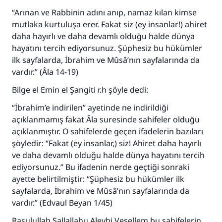
“Arınan ve Rabbinin adını anıp, namaz kılan kimse
mutlaka kurtuluşa erer. Fakat siz (ey insanlar!) ahiret
daha hayırlı ve daha devamlı olduğu halde dünya
hayatını tercih ediyorsunuz. Şüphesiz bu hükümler
ilk sayfalarda, İbrahim ve Mûsâ’nın sayfalarında da
vardır.” (Âla 14-19)
Bilge el Emin el Şangiti r.h şöyle dedi:
“İbrahim’e indirilen” ayetinde ne indirildiği
açıklanmamış fakat Âla suresinde sahifeler olduğu
açıklanmıştır. O sahifelerde geçen ifadelerin bazıları
şöyledir: “Fakat (ey insanlar,) siz! Ahiret daha hayırlı
ve daha devamlı olduğu halde dünya hayatını tercih
110845 Nolu Cevap, bir evliliği
ediyorsunuz.” Bu ifadenin nerde geçtiği sonraki
ayette belirtilmiştir: “Şüphesiz bu hükümler ilk
kurtardı.
sayfalarda, İbrahim ve Mûsâ’nın sayfalarında da
vardır.” (Edvaul Beyan 1/45)
Ümmete cevapları ulaştırmak için bizi destekle
Rasulullah Sallallahu Aleyhi Vesellem bu sahifelerin
Rasulullah ﷺ şöyle dedi: