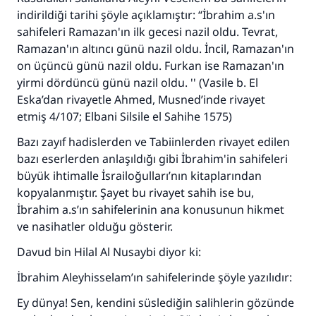
Her kim bir hayra yol gösterirse , hayrı yapan
indirildiği tarihi şöyle açıklamıştır: “İbrahim a.s'ın
kişinin sevabı kadar ona sevap yazılır.
sahifeleri Ramazan'ın ilk gecesi nazil oldu. Tevrat,
Ramazan'ın altıncı günü nazil oldu. İncil, Ramazan'ın
(MUSLIM 1893)
on üçüncü günü nazil oldu. Furkan ise Ramazan'ın
yirmi dördüncü günü nazil oldu. '' (Vasile b. El
Eska’dan rivayetle Ahmed, Musned’inde rivayet
Şimdi katkı yapın!
etmiş 4/107; Elbani Silsile el Sahihe 1575)
Bazı zayıf hadislerden ve Tabiinlerden rivayet edilen
bazı eserlerden anlaşıldığı gibi İbrahim'in sahifeleri
büyük ihtimalle İsrailoğulları’nın kitaplarından
kopyalanmıştır. Şayet bu rivayet sahih ise bu,
İbrahim a.s’ın sahifelerinin ana konusunun hikmet
ve nasihatler olduğu gösterir.
Davud bin Hilal Al Nusaybi diyor ki:
İbrahim Aleyhisselam’ın sahifelerinde şöyle yazılıdır:
Ey dünya! Sen, kendini süslediğin salihlerin gözünde