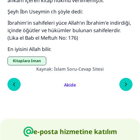
ahkâm içeren kitap hükmü verilmemiştir."
Şeyh İbn Useymin r.h şöyle dedi:
İbrahim'in sahifeleri yüce Allah’ın İbrahim'e indirdiği,
içinde öğütler ve hükümler bulunan sahifelerdir.
(Lika el Bab el Meftuh No: 176)
En iyisini Allah bilir.
Kitaplara İman
Kaynak
:
İslam Soru-Cevap Sitesi
Akide
e-posta hizmetine katılım