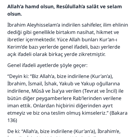
Allah'a hamd olsun, Resûlullah’a salât ve selam
olsun.
İbrahim Aleyhisselam’a indirilen sahifeler, ilim ehlinin
dediği gibi genellikle birtakım nasihat, hikmet ve
ibretler içermektedir. Yüce Allah bunları Kur’an-ı
Kerim’de bazı yerlerde genel ifadeli, bazı yerlerde
açık ifadeli olarak birkaç yerde zikretmiştir.
Genel ifadeli ayetlerde şöyle geçer:
“Deyin ki: “Biz Allah’a, bize indirilene (Kur’an’a),
İbrahim, İsmail, İshak, Yakub ve Yakup oğullarına
indirilene, Mûsâ ve İsa’ya verilen (Tevrat ve İncil) ile
bütün diğer peygamberlere Rab’lerinden verilene
iman ettik. Onlardan hiçbirini diğerinden ayırt
etmeyiz ve biz ona teslim olmuş kimseleriz.” (Bakara
136)
De ki: “Allah’a, bize indirilene (Kur’an’a), İbrahim’e,