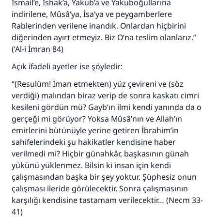
İsmail’e, İshak’a, Yakub’a ve Yakuboğullarına
indirilene, Mûsâ’ya, İsa’ya ve peygamberlere
Rablerinden verilene inandık. Onlardan hiçbirini
diğerinden ayırt etmeyiz. Biz O’na teslim olanlarız.”
(‘Al-i İmran 84)
Açık ifadeli ayetler ise şöyledir:
“(Resulüm! İman etmekten) yüz çevireni ve (söz
verdiği) malından biraz verip de sonra kaskatı cimri
kesileni gördün mü? Gayb’ın ilmi kendi yanında da o
gerçeği mi görüyor? Yoksa Mûsâ’nın ve Allah’ın
emirlerini bütünüyle yerine getiren İbrahim’in
sahifelerindeki şu hakikatler kendisine haber
verilmedi mi? Hiçbir günahkâr, başkasının günah
yükünü yüklenmez. Bilsin ki insan için kendi
çalışmasından başka bir şey yoktur. Şüphesiz onun
çalışması ileride görülecektir. Sonra çalışmasının
karşılığı kendisine tastamam verilecektir… (Necm 33-
41)