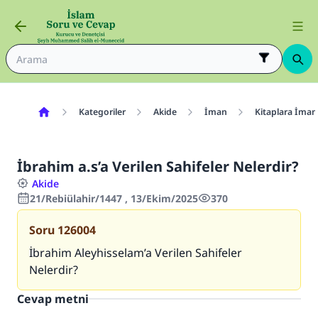
Kategoriler
Akide
İman
Kitaplara İman
İbrahim a.s’a Verilen Sahifeler Nelerdir?
Akide
21/Rebiülahir/1447 , 13/Ekim/2025
370
Soru
126004
İbrahim Aleyhisselam’a Verilen Sahifeler
Nelerdir?
Cevap metni