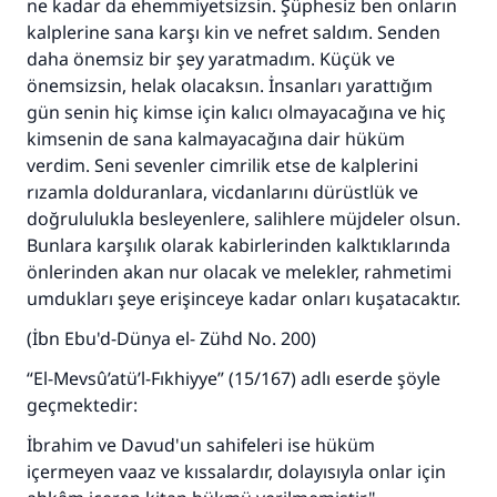
ne kadar da ehemmiyetsizsin. Şüphesiz ben onların
kalplerine sana karşı kin ve nefret saldım. Senden
daha önemsiz bir şey yaratmadım. Küçük ve
önemsizsin, helak olacaksın. İnsanları yarattığım
gün senin hiç kimse için kalıcı olmayacağına ve hiç
kimsenin de sana kalmayacağına dair hüküm
verdim. Seni sevenler cimrilik etse de kalplerini
rızamla dolduranlara, vicdanlarını dürüstlük ve
doğrululukla besleyenlere, salihlere müjdeler olsun.
Bunlara karşılık olarak kabirlerinden kalktıklarında
önlerinden akan nur olacak ve melekler, rahmetimi
umdukları şeye erişinceye kadar onları kuşatacaktır.
(İbn Ebu'd-Dünya el- Zühd No. 200)
“El-Mevsû’atü’l-Fıkhiyye” (15/167) adlı eserde şöyle
geçmektedir:
İbrahim ve Davud'un sahifeleri ise hüküm
içermeyen vaaz ve kıssalardır, dolayısıyla onlar için