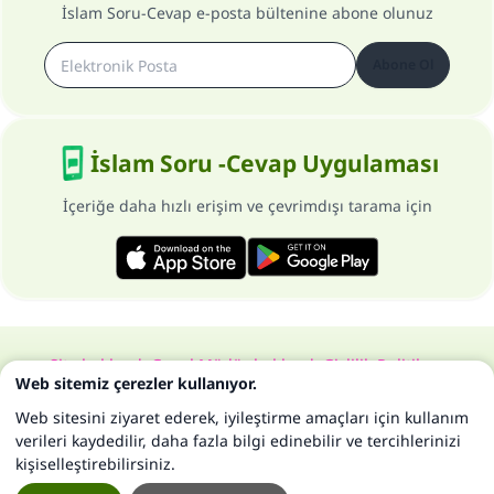
İslam Soru-Cevap e-posta bültenine abone olunuz
Abone Ol
İslam Soru -Cevap Uygulaması
İçeriğe daha hızlı erişim ve çevrimdışı tarama için
Site hakkında
Genel Müdür hakkında
Gizlilik Politikası
Web sitemiz çerezler kullanıyor.
Bütün hakları, www.islam-qa.com sitesine aittir 1997-2025 ©
Web sitesini ziyaret ederek, iyileştirme amaçları için kullanım
verileri kaydedilir, daha fazla bilgi edinebilir ve tercihlerinizi
kişiselleştirebilirsiniz.