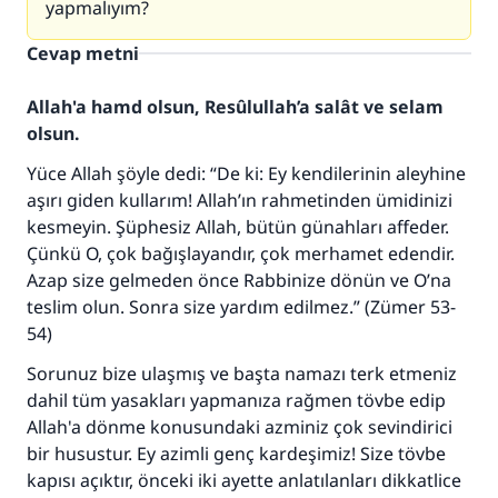
yapmalıyım?
Cevap metni
Allah'a hamd olsun, Resûlullah’a salât ve selam
olsun.
Yüce Allah şöyle dedi: “De ki: Ey kendilerinin aleyhine
aşırı giden kullarım! Allah’ın rahmetinden ümidinizi
kesmeyin. Şüphesiz Allah, bütün günahları affeder.
Çünkü O, çok bağışlayandır, çok merhamet edendir.
Azap size gelmeden önce Rabbinize dönün ve O’na
teslim olun. Sonra size yardım edilmez.” (Zümer 53-
54)
Sorunuz bize ulaşmış ve başta namazı terk etmeniz
dahil tüm yasakları yapmanıza rağmen tövbe edip
Allah'a dönme konusundaki azminiz çok sevindirici
bir husustur. Ey azimli genç kardeşimiz! Size tövbe
kapısı açıktır, önceki iki ayette anlatılanları dikkatlice