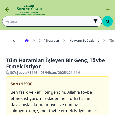
İlmî Dosyalar
Hayvanı Boğazlama
Tüm
Tüm Haramları İşleyen Bir Genç, Tövbe
Etmek İstiyor
07/Şevval/1446 , 05/Nisan/2025
1,114
Soru
13990
Ben fasık ve kâfir bir gencim, Allah'a tövbe
etmek istiyorum. Eskiden her türlü haram
davranışlarda bulunuyor ve namaz
kılmıyordum; şimdi tövbe etmek istiyorum, ne