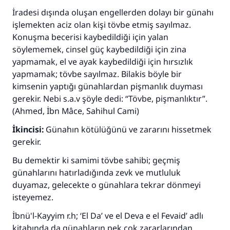
İradesi dışında oluşan engellerden dolayı bir günahı
işlemekten aciz olan kişi tövbe etmiş sayılmaz.
Konuşma becerisi kaybedildiği için yalan
söylememek, cinsel güç kaybedildiği için zina
yapmamak, el ve ayak kaybedildiği için hırsızlık
yapmamak; tövbe sayılmaz. Bilakis böyle bir
kimsenin yaptığı günahlardan pişmanlık duyması
gerekir. Nebi s.a.v şöyle dedi: “Tövbe, pişmanlıktır”.
(Ahmed, İbn Mâce, Sahihul Cami)
İkincisi:
Günahın kötülüğünü ve zararını hissetmek
gerekir.
Bu demektir ki samimi tövbe sahibi; geçmiş
günahlarını hatırladığında zevk ve mutluluk
duyamaz, gelecekte o günahlara tekrar dönmeyi
isteyemez.
İbnü'l-Kayyim r.h; ‘El Da’ ve el Deva e el Fevaid’ adlı
kitabında da günahların pek çok zararlarından