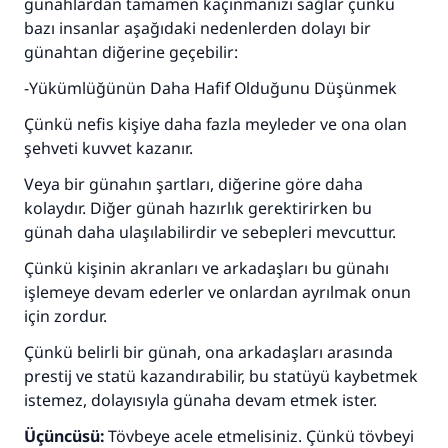
günahlardan tamamen kaçınmanızı sağlar çünkü
bazı insanlar aşağıdaki nedenlerden dolayı bir
110845 Nolu Cevap, bir evliliği
günahtan diğerine geçebilir:
kurtardı.
-Yükümlüğünün Daha Hafif Olduğunu Düşünmek
Çünkü nefis kişiye daha fazla meyleder ve ona olan
Ümmete cevapları ulaştırmak için bizi destekle
şehveti kuvvet kazanır.
Rasulullah ﷺ şöyle dedi:
Veya bir günahın şartları, diğerine göre daha
Her kim bir hayra yol gösterirse , hayrı yapan
kişinin sevabı kadar ona sevap yazılır.
kolaydır. Diğer günah hazırlık gerektirirken bu
günah daha ulaşılabilirdir ve sebepleri mevcuttur.
(MUSLIM 1893)
Çünkü kişinin akranları ve arkadaşları bu günahı
işlemeye devam ederler ve onlardan ayrılmak onun
için zordur.
Şimdi katkı yapın!
Çünkü belirli bir günah, ona arkadaşları arasında
prestij ve statü kazandırabilir, bu statüyü kaybetmek
istemez, dolayısıyla günaha devam etmek ister.
Üçüncüsü:
Tövbeye acele etmelisiniz. Çünkü tövbeyi