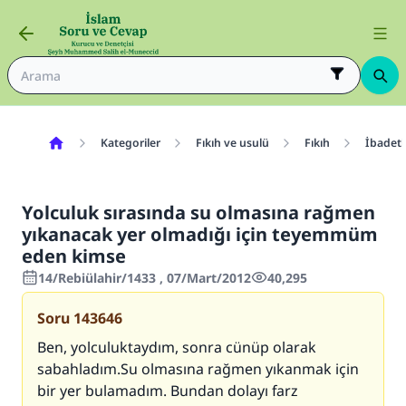
Kategoriler
Fıkıh ve usulü
Fıkıh
İbadetl
Yolculuk sırasında su olmasına rağmen
yıkanacak yer olmadığı için teyemmüm
eden kimse
14/Rebiülahir/1433 , 07/Mart/2012
40,295
Soru
143646
Ben, yolculuktaydım, sonra cünüp olarak
sabahladım.Su olmasına rağmen yıkanmak için
bir yer bulamadım. Bundan dolayı farz