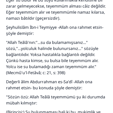
Eğer su bulur ve bu suyu kullanmakla kendisine bir
zarar gelmeyecekse, teyemmüm alması câiz değildir.
Eğer teyemmüm alır ve teyemmümle namaz kılarsa,
namazı bâtıldır (geçersizdir).
Şeyhulislâm İbn-i Teymiyye -Allah ona rahmet etsin-
şöyle demiştir:
"Allah Teâlâ'nın:"...su da bulamamışsanız..."
sözü,"...yolculuk halinde bulunursanız..." sözüyle
bağlantılıdır. Yoksa hastalıkla bağlantılı değildir.
Çünkü hasta kimse, su bulsa bile teyemmüm alır.
Yolcu ise su bulamadığı zaman teyemmüm alır."
(Mecmû'u'l-Fetâvâ; c: 21, s: 398)
Değerli âlim Abdurrahman es-Sa'dî -Allah ona
rahmet etsin- bu konuda şöyle demiştir:
"Sözün özü: Allah Teâlâ teyemmümü şu iki durumda
mübah kılmıştır:
(Birincisi:) Su bulunmaması hali ki bu, mukimlik ve