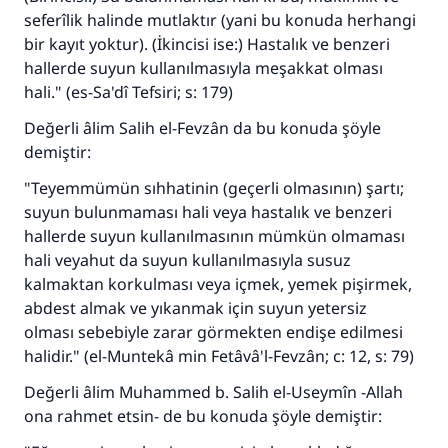
seferîlik halinde mutlaktır (yani bu konuda herhangi
bir kayıt yoktur). (İkincisi ise:) Hastalık ve benzeri
hallerde suyun kullanılmasıyla meşakkat olması
hali." (es-Sa'dî Tefsiri; s: 179)
Değerli âlim Salih el-Fevzân da bu konuda şöyle
demiştir:
110845 Nolu Cevap, bir evliliği
"Teyemmümün sıhhatinin (geçerli olmasının) şartı;
kurtardı.
suyun bulunmaması hali veya hastalık ve benzeri
hallerde suyun kullanılmasının mümkün olmaması
Ümmete cevapları ulaştırmak için bizi destekle
hali veyahut da suyun kullanılmasıyla susuz
Rasulullah ﷺ şöyle dedi:
kalmaktan korkulması veya içmek, yemek pişirmek,
Her kim bir hayra yol gösterirse , hayrı yapan
abdest almak ve yıkanmak için suyun yetersiz
kişinin sevabı kadar ona sevap yazılır.
olması sebebiyle zarar görmekten endişe edilmesi
halidir." (el-Muntekâ min Fetâvâ'l-Fevzân; c: 12, s: 79)
(MUSLIM 1893)
Değerli âlim Muhammed b. Salih el-Useymîn -Allah
ona rahmet etsin- de bu konuda şöyle demiştir:
Şimdi katkı yapın!