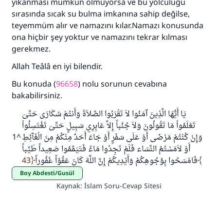
yıkanması mümkün olmuyorsa ve bu yolculuğu
sırasında sıcak su bulma imkanına sahip değilse,
teyemmüm alır ve namazını kılar.Namazı konusunda
ona hiçbir şey yoktur ve namazını tekrar kılması
gerekmez.
Allah Teâlâ en iyi bilendir.
Bu konuda (
96658
) nolu sorunun cevabına
bakabilirsiniz.
يَا أَيُّهَا الَّذِينَ آمَنُوا لاَ تَقْرَبُوا الصَّلاَةَ وَأَنتُمْ سُكَارَى حَتَّىَ
تَعْلَمُواْ مَا تَقُولُونَ وَلاَ جُنُباً إِلاَّ عَابِرِي سَبِيلٍ حَتَّىَ تَغْتَسِلُواْ
1
^
وَإِنْ كُنْتُمْ مَرْضَى أَوْ عَلَى سَفَرٍ أَوْ جَاءَ أَحَدٌ مِنْكُمْ مِنَ الْغَآئِطِ
أَوْ لاَمَسْتُمُ النِّسَاء فَلَمْ تَجِدُوا مَاءً فَتَيَمَّمُوا صَعِيداً طَيِّباً
43
فَامْسَحُوا بِوُجُوهِكُمْ وَأَيْدِيكُمْ إِنَّ اللَّهَ كَانَ عَفُوّاً غَفُوراً
Boy Abdesti/Gusül
Kaynak
:
İslam Soru-Cevap Sitesi