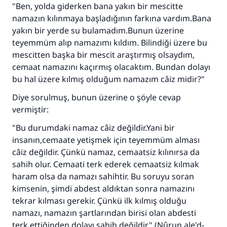
"Ben, yolda giderken bana yakın bir mescitte
namazın kılınmaya başladığının farkına vardım.Bana
yakın bir yerde su bulamadım.Bunun üzerine
teyemmüm alıp namazımı kıldım. Bilindiği üzere bu
mescitten başka bir mescit araştırmış olsaydım,
cemaat namazını kaçırmış olacaktım. Bundan dolayı
bu hal üzere kılmış olduğum namazım câiz midir?"
Diye sorulmuş, bunun üzerine o şöyle cevap
vermiştir:
"Bu durumdaki namaz câiz değildir.Yani bir
insanın,cemaate yetişmek için teyemmüm alması
câiz değildir. Çünkü namaz, cemaatsiz kılınırsa da
sahih olur. Cemaati terk ederek cemaatsiz kılmak
haram olsa da namazı sahihtir. Bu soruyu soran
kimsenin, şimdi abdest aldıktan sonra namazını
tekrar kılması gerekir. Çünkü ilk kılmış olduğu
namazı, namazın şartlarından birisi olan abdesti
terk ettiğinden dolayı sahih değildir." (Nûrun ale'd-