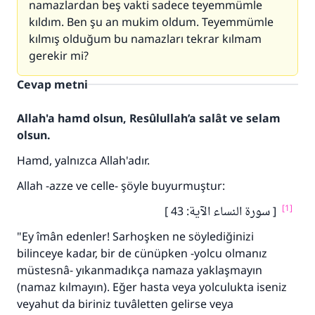
namazlardan beş vakti sadece teyemmümle
kıldım. Ben şu an mukim oldum. Teyemmümle
kılmış olduğum bu namazları tekrar kılmam
gerekir mi?
Cevap metni
Allah'a hamd olsun, Resûlullah’a salât ve selam
olsun.
Hamd, yalnızca Allah'adır.
Allah -azze ve celle- şöyle buyurmuştur:
[1]
[ سورة النساء الآية: 43 ]
"Ey îmân edenler! Sarhoşken ne söylediğinizi
bilinceye kadar, bir de cünüpken -yolcu olmanız
müstesnâ- yıkanmadıkça namaza yaklaşmayın
(namaz kılmayın). Eğer hasta veya yolculukta iseniz
veyahut da biriniz tuvâletten gelirse veya