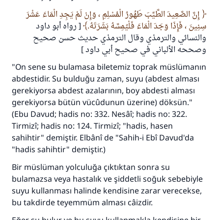
إِنَّ الصَّعِيدَ الطَّيِّبَ طَهُورُ الْمُسْلِمِ ، وَإِنْ لَمْ يَجِدِ الْمَاءَ عَشْرَ
سِنِينَ ، فَإِذَا وَجَدَ الْمَاءَ فَلْيُمِسَّهُ بَشَرَتَهُ.
[ رواه أبو داود
والنسائي والترمذي وقال الترمذي حديث حسن صحيح
وصححه الألباني في صحيح أبي داود ]
"On sene su bulamasa biletemiz toprak müslümanın
abdestidir. Su bulduğu zaman, suyu (abdest alması
gerekiyorsa abdest azalarının, boy abdesti alması
gerekiyorsa bütün vücûdunun üzerine) döksün."
(Ebu Davud; hadis no: 332. Nesâî; hadis no: 322.
Tirmizî; hadis no: 124. Tirmizî; "hadis, hasen
sahihtir" demiştir. Elbânî de "Sahih-i Ebî Davud'da
"hadis sahihtir" demiştir.)
Bir müslüman yolculuğa çıktıktan sonra su
bulamazsa veya hastalık ve şiddetli soğuk sebebiyle
suyu kullanması halinde kendisine zarar verecekse,
bu takdirde teyemmüm alması câizdir.