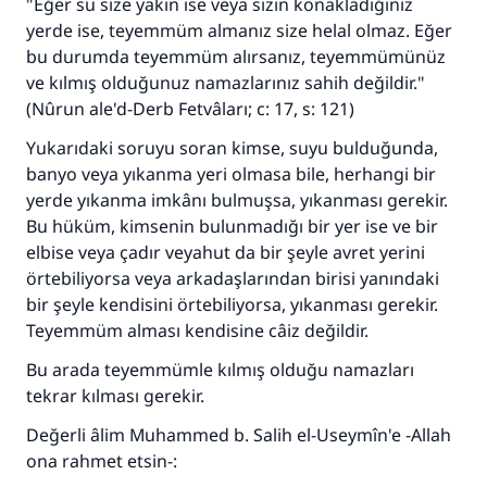
"Eğer su size yakın ise veya sizin konakladığınız
yerde ise, teyemmüm almanız size helal olmaz. Eğer
bu durumda teyemmüm alırsanız, teyemmümünüz
ve kılmış olduğunuz namazlarınız sahih değildir."
(Nûrun ale'd-Derb Fetvâları; c: 17, s: 121)
Yukarıdaki soruyu soran kimse, suyu bulduğunda,
banyo veya yıkanma yeri olmasa bile, herhangi bir
yerde yıkanma imkânı bulmuşsa, yıkanması gerekir.
Bu hüküm, kimsenin bulunmadığı bir yer ise ve bir
elbise veya çadır veyahut da bir şeyle avret yerini
örtebiliyorsa veya arkadaşlarından birisi yanındaki
bir şeyle kendisini örtebiliyorsa, yıkanması gerekir.
Teyemmüm alması kendisine câiz değildir.
Bu arada teyemmümle kılmış olduğu namazları
tekrar kılması gerekir.
Değerli âlim Muhammed b. Salih el-Useymîn'e -Allah
ona rahmet etsin-: