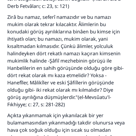
Derb Fetvâları; c: 23, s: 121)
Zirâ bu namaz, seferî namazıdır ve bu namazı
mukim olarak tekrar kılacaktır. Âlimlerin bu
konudaki görüş ayrılıklarına binâen bu kimse için
ihtiyatlı olan; bu namazı, mukim olarak, yani
kısaltmadan kılmasıdır. Çünkü âlimler, yolculuk
halindeyken dört rekatlı namazı kaçıran kimsenin
mukimlik halinde -Şâfiî mezhebinin görüşü ile
Hanbelilerin en sahih görüşünde olduğu göre gibi-
dört rekat olarak mı kaza etmelidir? Yoksa -
Hanefîler, Mâlikîler ve eski Şâfiîlerin görüşünde
olduğu gibi- iki rekat olarak mı kılmalıdır? Diye
görüş ayrılığına düşmüşlerdir."(el-Mevsûatu'l-
Fıkhiyye; c: 27, s: 281-282)
Açıkta yıkanmamak için yıkanılacak bir yer
bulamamasından yıkanmadığı takdir olunursa veya
hava çok soğuk olduğu için sıcak su olmadan