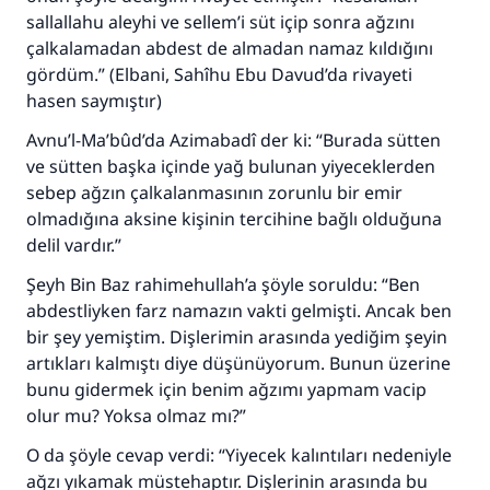
sallallahu aleyhi ve sellem’i süt içip sonra ağzını
çalkalamadan abdest de almadan namaz kıldığını
gördüm.” (Elbani,
Sahîhu Ebu Davud
’da rivayeti
110845 Nolu Cevap, bir evliliği
hasen saymıştır)
kurtardı.
Avnu’l-Ma’bûd
’da Azimabadî der ki: “Burada sütten
ve sütten başka içinde yağ bulunan yiyeceklerden
Ümmete cevapları ulaştırmak için bizi destekle
sebep ağzın çalkalanmasının zorunlu bir emir
Rasulullah ﷺ şöyle dedi:
olmadığına aksine kişinin tercihine bağlı olduğuna
Her kim bir hayra yol gösterirse , hayrı yapan
delil vardır.”
kişinin sevabı kadar ona sevap yazılır.
Şeyh Bin Baz rahimehullah’a şöyle soruldu: “Ben
(MUSLIM 1893)
abdestliyken farz namazın vakti gelmişti. Ancak ben
bir şey yemiştim. Dişlerimin arasında yediğim şeyin
artıkları kalmıştı diye düşünüyorum. Bunun üzerine
Şimdi katkı yapın!
bunu gidermek için benim ağzımı yapmam vacip
olur mu? Yoksa olmaz mı?”
O da şöyle cevap verdi: “Yiyecek kalıntıları nedeniyle
ağzı yıkamak müstehaptır. Dişlerinin arasında bu