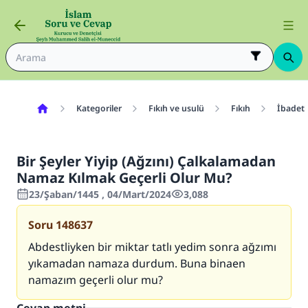
Kategoriler
Fıkıh ve usulü
Fıkıh
İbadetl
Bir Şeyler Yiyip (Ağzını) Çalkalamadan
Namaz Kılmak Geçerli Olur Mu?
23/Şaban/1445 , 04/Mart/2024
3,088
Soru
148637
Abdestliyken bir miktar tatlı yedim sonra ağzımı
yıkamadan namaza durdum. Buna binaen
namazım geçerli olur mu?