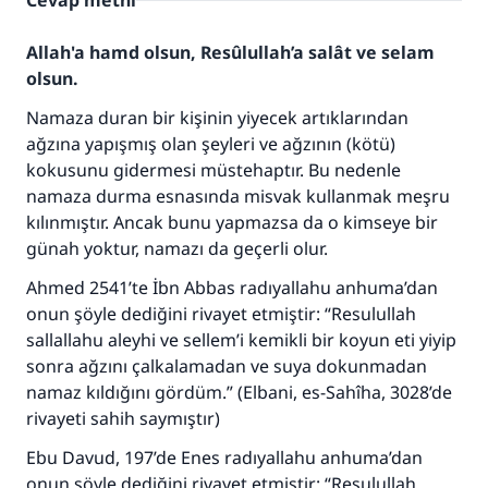
Cevap metni
Allah'a hamd olsun, Resûlullah’a salât ve selam
olsun.
Namaza duran bir kişinin yiyecek artıklarından
ağzına yapışmış olan şeyleri ve ağzının (kötü)
kokusunu gidermesi müstehaptır. Bu nedenle
namaza durma esnasında misvak kullanmak meşru
kılınmıştır. Ancak bunu yapmazsa da o kimseye bir
günah yoktur, namazı da geçerli olur.
Ahmed 2541’te İbn Abbas radıyallahu anhuma’dan
onun şöyle dediğini rivayet etmiştir: “Resulullah
sallallahu aleyhi ve sellem’i kemikli bir koyun eti yiyip
sonra ağzını çalkalamadan ve suya dokunmadan
namaz kıldığını gördüm.” (Elbani,
es-Sahîha
, 3028’de
rivayeti sahih saymıştır)
Ebu Davud, 197’de Enes radıyallahu anhuma’dan
onun şöyle dediğini rivayet etmiştir: “Resulullah