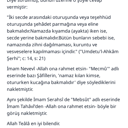
Diye sorulmuş, bunun üzerine o şöyle cevap
vermiştir:
"İki secde arasındaki oturuşunda veya teşehhüd
oturuşunda şehâdet parmağına veya eline
bakmalıdır.Namazda kıyamda (ayakta) iken ise,
secde yerine bakmalıdır.Bütün bunların sebebi ise,
namazında zihni dağılmaması, kuruntu ve
vesveselere kapılmaması içindir." ("Umdetu'l-Ahkâm
Şerhi"; c: 14, s: 21)
İmam Nevevî -Allah ona rahmet etsin- "Mecmû'" adlı
eserinde bazı Şâfiîlerin, 'namaz kılan kimse,
otururken kucağına bakmalıdır' diye söylediklerini
nakletmiştir.
Aynı şekilde İmam Serahsî de "Mebsût" adlı eserinde
İmam Tahâvî'den -Allah ona rahmet etsin- böyle bir
görüş nakletmiştir.
Allah Teâlâ en iyi bilendir.