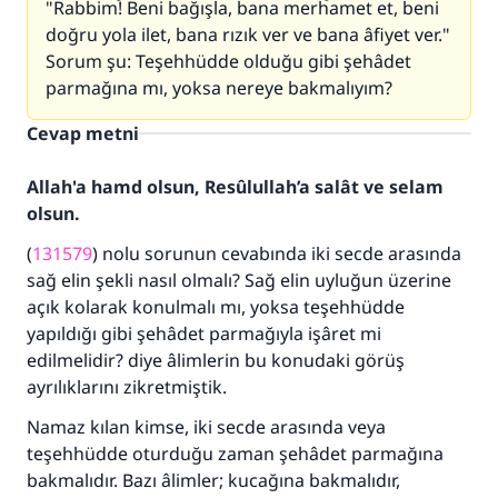
"Rabbim! Beni bağışla, bana merhamet et, beni
doğru yola ilet, bana rızık ver ve bana âfiyet ver."
Sorum şu: Teşehhüdde olduğu gibi şehâdet
parmağına mı, yoksa nereye bakmalıyım?
Cevap metni
Allah'a hamd olsun, Resûlullah’a salât ve selam
olsun.
(
131579
) nolu sorunun cevabında iki secde arasında
sağ elin şekli nasıl olmalı? Sağ elin uyluğun üzerine
açık kolarak konulmalı mı, yoksa teşehhüdde
yapıldığı gibi şehâdet parmağıyla işâret mi
edilmelidir? diye âlimlerin bu konudaki görüş
ayrılıklarını zikretmiştik.
Namaz kılan kimse, iki secde arasında veya
teşehhüdde oturduğu zaman şehâdet parmağına
bakmalıdır. Bazı âlimler; kucağına bakmalıdır,