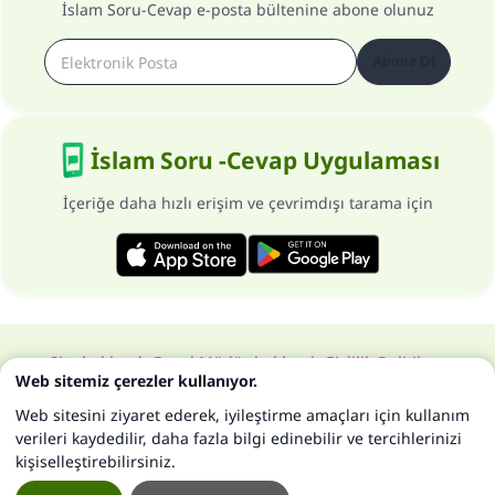
İslam Soru-Cevap e-posta bültenine abone olunuz
Abone Ol
İslam Soru -Cevap Uygulaması
İçeriğe daha hızlı erişim ve çevrimdışı tarama için
Site hakkında
Genel Müdür hakkında
Gizlilik Politikası
Web sitemiz çerezler kullanıyor.
Bütün hakları, www.islam-qa.com sitesine aittir 1997-2025 ©
Web sitesini ziyaret ederek, iyileştirme amaçları için kullanım
verileri kaydedilir, daha fazla bilgi edinebilir ve tercihlerinizi
kişiselleştirebilirsiniz.