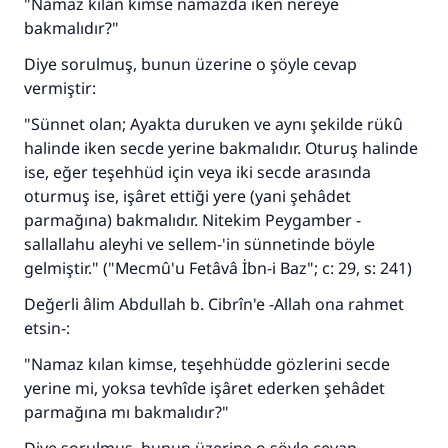
"Namaz kılan kimse namazda iken nereye
bakmalıdır?"
Diye sorulmuş, bunun üzerine o şöyle cevap
vermiştir:
110845 Nolu Cevap, bir evliliği
"Sünnet olan; Ayakta duruken ve aynı şekilde rükû
kurtardı.
halinde iken secde yerine bakmalıdır. Oturuş halinde
ise, eğer teşehhüd için veya iki secde arasında
Ümmete cevapları ulaştırmak için bizi destekle
oturmuş ise, işâret ettiği yere (yani şehâdet
parmağına) bakmalıdır. Nitekim Peygamber -
Rasulullah ﷺ şöyle dedi:
Her kim bir hayra yol gösterirse , hayrı yapan
sallallahu aleyhi ve sellem-'in sünnetinde böyle
kişinin sevabı kadar ona sevap yazılır.
gelmiştir." ("Mecmû'u Fetâvâ İbn-i Baz"; c: 29, s: 241)
(MUSLIM 1893)
Değerli âlim Abdullah b. Cibrîn'e -Allah ona rahmet
etsin-:
"Namaz kılan kimse, teşehhüdde gözlerini secde
Şimdi katkı yapın!
yerine mi, yoksa tevhîde işâret ederken şehâdet
parmağına mı bakmalıdır?"