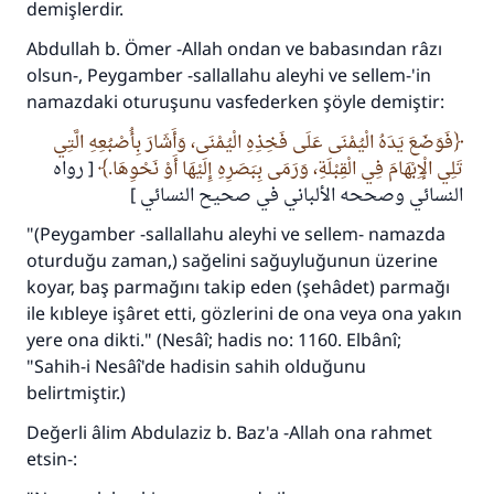
demişlerdir.
Abdullah b. Ömer -Allah ondan ve babasından râzı
olsun-, Peygamber -sallallahu aleyhi ve sellem-'in
namazdaki oturuşunu vasfederken şöyle demiştir:
فَوَضَعَ يَدَهُ الْيُمْنَى عَلَى فَخِذِهِ الْيُمْنَى، وَأَشَارَ بِأُصْبُعِهِ الَّتِي
تَلِي الْإِبْهَامَ فِي الْقِبْلَةِ، وَرَمَى بِبَصَرِهِ إِلَيْهَا أَوْ نَحْوِهَا.
[ رواه
النسائي وصححه الألباني في صحيح النسائي ]
"(Peygamber -sallallahu aleyhi ve sellem- namazda
oturduğu zaman,) sağelini sağuyluğunun üzerine
koyar, baş parmağını takip eden (şehâdet) parmağı
ile kıbleye işâret etti, gözlerini de ona veya ona yakın
yere ona dikti." (Nesâî; hadis no: 1160. Elbânî;
"Sahih-i Nesâî'de hadisin sahih olduğunu
belirtmiştir.)
Değerli âlim Abdulaziz b. Baz'a -Allah ona rahmet
etsin-: