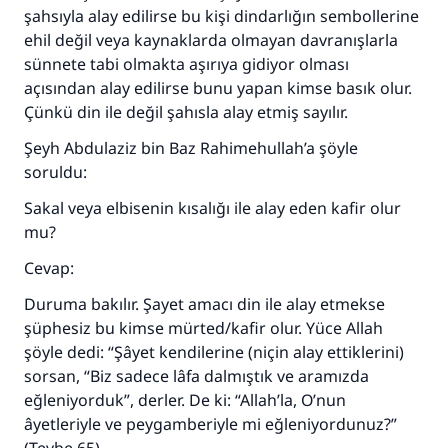
şahsıyla alay edilirse bu kişi dindarlığın sembollerine
ehil değil veya kaynaklarda olmayan davranışlarla
sünnete tabi olmakta aşırıya gidiyor olması
açısından alay edilirse bunu yapan kimse basık olur.
Çünkü din ile değil şahısla alay etmiş sayılır.
110845 Nolu Cevap, bir evliliği
Şeyh Abdulaziz bin Baz Rahimehullah’a şöyle
soruldu:
kurtardı.
Sakal veya elbisenin kısalığı ile alay eden kafir olur
Ümmete cevapları ulaştırmak için bizi destekle
mu?
Rasulullah ﷺ şöyle dedi:
Cevap:
Her kim bir hayra yol gösterirse , hayrı yapan
kişinin sevabı kadar ona sevap yazılır.
Duruma bakılır. Şayet amacı din ile alay etmekse
şüphesiz bu kimse mürted/kafir olur. Yüce Allah
(MUSLIM 1893)
şöyle dedi: “Şâyet kendilerine (niçin alay ettiklerini)
sorsan, “Biz sadece lâfa dalmıştık ve aramızda
eğleniyorduk”, derler. De ki: “Allah’la, O’nun
Şimdi katkı yapın!
âyetleriyle ve peygamberiyle mi eğleniyordunuz?”