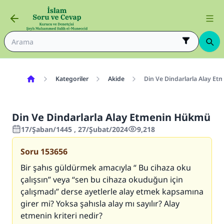
Kategoriler
Akide
Din Ve Dindarlarla Alay E
Din Ve Dindarlarla Alay Etmenin Hükmü
17/Şaban/1445 , 27/Şubat/2024
9,218
Soru
153656
Bir şahıs güldürmek amacıyla “ Bu cihaza oku
çalışsın” veya “sen bu cihaza okuduğun için
çalışmadı” derse ayetlerle alay etmek kapsamına
girer mi? Yoksa şahısla alay mı sayılır? Alay
etmenin kriteri nedir?