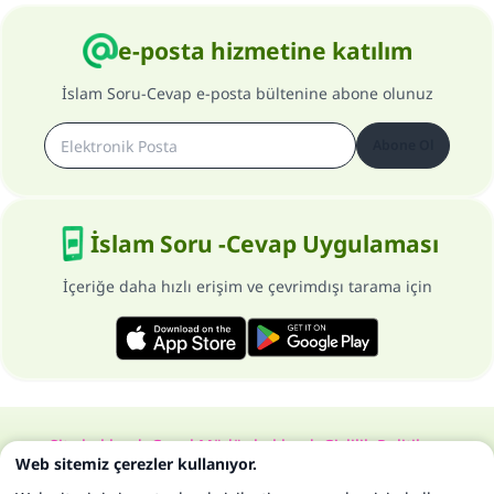
e-posta hizmetine katılım
İslam Soru-Cevap e-posta bültenine abone olunuz
Abone Ol
İslam Soru -Cevap Uygulaması
İçeriğe daha hızlı erişim ve çevrimdışı tarama için
Site hakkında
Genel Müdür hakkında
Gizlilik Politikası
Web sitemiz çerezler kullanıyor.
Bütün hakları, www.islam-qa.com sitesine aittir 1997-2025 ©