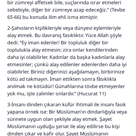
bir zümreyi affetsek bile, suçlarında ısrar etmeleri
sebebiyle, diğer bir zümreye azap edeceğiz.” (Tevbe
65-66) bu konuda ilim ehli icma etmiştir.
2-Şahısların kişilikleriyle veya dünyevi eylemleriyle
alay etmek. Bu davranış fasıklıktır. Yüce Allah şöyle
dedi: “Ey iman edenler! Bir topluluk diğer bir
toplulukla alay etmesin; zira onlar kendilerinden
daha iyi olabilirler. Kadınlar da başka kadınlarla alay
etmesinler; çünkü alay edilenler edenlerden daha iyi
olabilirler. Biriniz diğerinizi aşağılamayın, birbirinize
kötü ad takmayın. İman ettikten sonra fâsıklıkla
anılmak ne kötüdür! Günahlarına tövbe etmeyenler
yok mu, işte zalimler onlardır.” (Hucurat 11)
3-İnsanı dinden çıkaran küfür ihtimali ile insanı fasık
yapana örnek ise: Bir Müslüman’ın dindarlığıyla veya
sünnete uygun olan şekliyle alay etmek. Şayet
Müslümanın uyduğu şeriat ile alay edilirse bu kişi
dinden çıkar ve kafir olur. Şayet Müslümanın