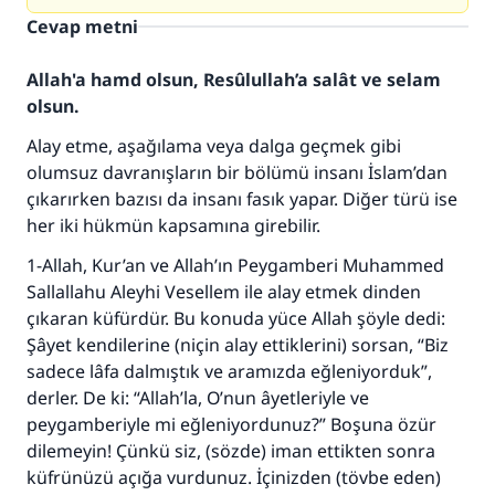
Cevap metni
Allah'a hamd olsun, Resûlullah’a salât ve selam
olsun.
Alay etme, aşağılama veya dalga geçmek gibi
olumsuz davranışların bir bölümü insanı İslam’dan
çıkarırken bazısı da insanı fasık yapar. Diğer türü ise
her iki hükmün kapsamına girebilir.
1-Allah, Kur’an ve Allah’ın Peygamberi Muhammed
Sallallahu Aleyhi Vesellem ile alay etmek dinden
çıkaran küfürdür. Bu konuda yüce Allah şöyle dedi:
Şâyet kendilerine (niçin alay ettiklerini) sorsan, “Biz
sadece lâfa dalmıştık ve aramızda eğleniyorduk”,
derler. De ki: “Allah’la, O’nun âyetleriyle ve
peygamberiyle mi eğleniyordunuz?” Boşuna özür
dilemeyin! Çünkü siz, (sözde) iman ettikten sonra
küfrünüzü açığa vurdunuz. İçinizden (tövbe eden)