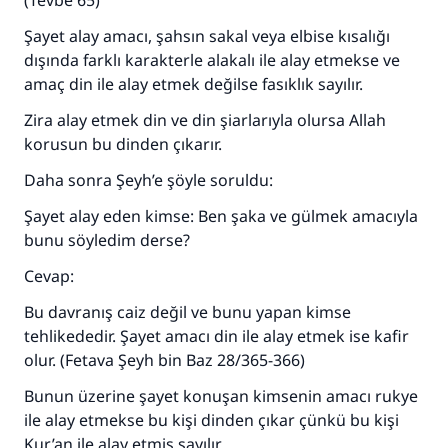
(Tevbe 65)
Şayet alay amacı, şahsın sakal veya elbise kısalığı
dışında farklı karakterle alakalı ile alay etmekse ve
amaç din ile alay etmek değilse fasıklık sayılır.
Zira alay etmek din ve din şiarlarıyla olursa Allah
korusun bu dinden çıkarır.
Daha sonra Şeyh’e şöyle soruldu:
Şayet alay eden kimse: Ben şaka ve gülmek amacıyla
bunu söyledim derse?
Cevap:
Bu davranış caiz değil ve bunu yapan kimse
tehlikededir. Şayet amacı din ile alay etmek ise kafir
olur. (Fetava Şeyh bin Baz 28/365-366)
Bunun üzerine şayet konuşan kimsenin amacı rukye
ile alay etmekse bu kişi dinden çıkar çünkü bu kişi
Kur’an ile alay etmiş sayılır.