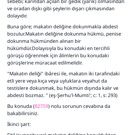
sebebi; karından açılan bir gedik (yarık) olmasından
ve oradan dışkı gibi şeylerin dışarı çıkmasından
110845 Nolu Cevap, bir evliliği
dolayıdır.
kurtardı.
Buna göre; makatın deliğine dokunmakla abdest
bozulur.Makatın deliğine dokunma hükmü, penise
Ümmete cevapları ulaştırmak için bizi destekle
dokunma hükmünden alınan bir
hükümdür.Dolayısıyla bu konudaki en tercihli
Rasulullah ﷺ şöyle dedi:
görüşü öğrenmek için âlimlerin bu konudaki
Her kim bir hayra yol gösterirse , hayrı yapan
görüşlerine müracaat edilmelidir.
kişinin sevabı kadar ona sevap yazılır.
"Makatın deliği" ibâresi ile, makatın iki tarafındaki
(MUSLIM 1893)
etli yere veya kıça veya uyluklara veyahut da
testislere dokunmak, bu hükmün dışında kalır ve
abdesti bozmaz. " (eş-Şerhu'l-Mumti'; c: 1, s: 293)
Şimdi katkı yapın!
Bu konuda (
82759
) nolu sorunun cevabına da
bakabilirsiniz.
İkinci şart: