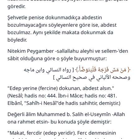
göredir.
Şehvetle penise dokunmadıkça abdestin
bozulmayacağını söyleyenlere göre ise, abdest
bozulmaz. Aynı şekilde makata dokunmak da
böyledir.
Nitekim Peygamber -sallallahu aleyhi ve sellem-'den
sâbit olduğuna göre o şöyle buyurmuştur:
مَنْ مَسَّ فَرْجَهُ فَلْيَتَوَضَّأْ.
[ رواه النسائي وابن ماجه
وصححه الألباني في صحيح النسائي ]
"Edep yerine (fercine) dokunan, abdest alsın."
(Nesâî; hadis no: 444. İbn-i Mâce; hadis no: 481.
Elbânî, "Sahîh-i Nesâî"de hadis sahihtir, demiştir.)
Değerli âlim Muhammed b. Salih el-Useymîn -Allah
ona rahmet etsin- bu konuda şöyle demiştir:
"Makat, fercdir (edep yeridir). Ferc denmesinin