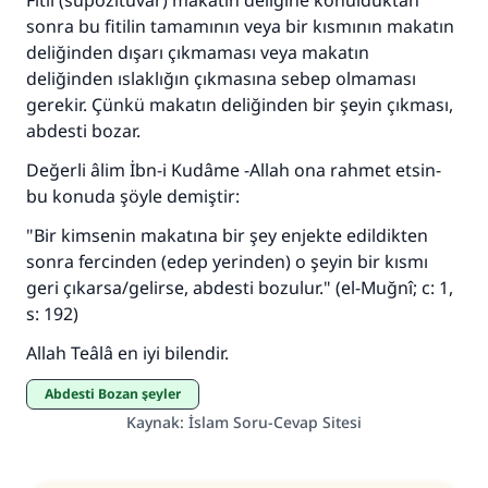
Fitil (supozituvar) makatın deliğine konulduktan
sonra bu fitilin tamamının veya bir kısmının makatın
deliğinden dışarı çıkmaması veya makatın
deliğinden ıslaklığın çıkmasına sebep olmaması
gerekir. Çünkü makatın deliğinden bir şeyin çıkması,
abdesti bozar.
Değerli âlim İbn-i Kudâme -Allah ona rahmet etsin-
bu konuda şöyle demiştir:
"Bir kimsenin makatına bir şey enjekte edildikten
sonra fercinden (edep yerinden) o şeyin bir kısmı
geri çıkarsa/gelirse, abdesti bozulur." (el-Muğnî; c: 1,
s: 192)
Allah Teâlâ en iyi bilendir.
Abdesti Bozan şeyler
Kaynak
:
İslam Soru-Cevap Sitesi