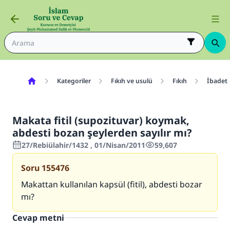
Kategoriler
Fıkıh ve usulü
Fıkıh
İbadetl
Makata fitil (supozituvar) koymak,
abdesti bozan şeylerden sayılır mı?
27/Rebiülahir/1432 , 01/Nisan/2011
59,607
Soru
155476
Makattan kullanılan kapsül (fitil), abdesti bozar
mı?
Cevap metni