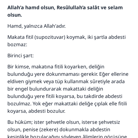
Allah'a hamd olsun, Resûlullah’a salât ve selam
olsun.
Hamd, yalnızca Allah'adır.
Makata fitil (supozituvar) koymak, iki şartla abdesti
bozmaz:
Birinci şart:
Bir kimse, makatına fitili koyarken, deliğin
bulunduğu yere dokunmaması gerekir. Eğer ellerine
eldiven giymek veya tüp kullanmak sûretiyle arada
bir engel bulundurarak makattaki deliğin
bulunduğu yere fitili koyarsa, bu takdirde abdesti
bozulmaz. Yok eğer makattaki deliğe çıplak elle fitili
koyarsa, abdesti bozulur.
Bu hüküm; ister şehvetle olsun, isterse şehvetsiz
olsun, penise (zekere) dokunmakla abdestin
kesinlikle bozulacağını söyleyen âlimlerin görüşüne