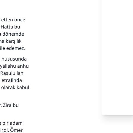
cretten önce
. Hatta bu
m bu dönemde
a karşılık
bile edemez.
ma hususunda
iyallahu anhu
 Rasulullah
r etrafında
ı olarak kabul
r. Zira bu
e bir adam
irdi. Ömer