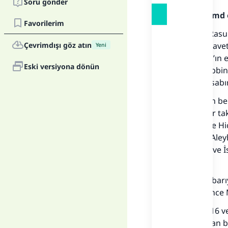
Soru gönder
Allah'a hamd 
Favorilerim
Şüphesiz Rasul
Çevrimdışı göz atın
geçirdiği dave
Yeni
yıllar İslam’ın
Eski versiyona dönün
sadece Rabbine
çok güzel sabı
Ancak tarih be
insanlar bir t
döneminde Hicr
Sallallahu Aley
toplanmış ve İ
edilmiştir.
Bu tarih itibar
tarihten önce 
Hicretten 16 
başkasından bo