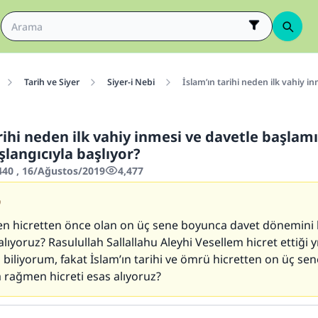
Tarih ve Siyer
Siyer-i Nebi
İslam’ın tarihi neden ilk vahiy i
rihi neden ilk vahiy inmesi ve davetle başlam
şlangıcıyla başlıyor?
440 , 16/Ağustos/2019
4,477
9
en hicretten önce olan on üç sene boyunca davet dönemini 
alıyoruz? Rasulullah Sallallahu Aleyhi Vesellem hicret ettiği y
 biliyorum, fakat İslam’ın tarihi ve ömrü hicretten on üç se
 rağmen hicreti esas alıyoruz?