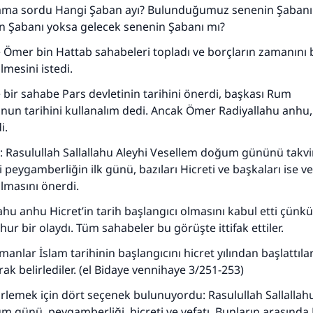
ama sordu Hangi Şaban ayı? Bulunduğumuz senenin Şabanı
n Şabanı yoksa gelecek senenin Şabanı mı?
Ömer bin Hattab sahabeleri topladı ve borçların zamanını b
ilmesini istedi.
bir sahabe Pars devletinin tarihini önerdi, başkası Rum
un tarihini kullanalım dedi. Ancak Ömer Radiyallahu anhu,
i.
: Rasulullah Sallallahu Aleyhi Vesellem doğum gününü takv
110845 Nolu Cevap, bir evliliği kurtardı.
ri peygamberliğin ilk günü, bazıları Hicreti ve başkaları ise v
ılmasını önerdi.
Ümmete cevapları ulaştırmak için bizi destekle
hu anhu Hicret’in tarih başlangıcı olmasını kabul etti çünk
Rasulullah ﷺ şöyle dedi:
r bir olaydı. Tüm sahabeler bu görüşte ittifak ettiler.
 kim bir hayra yol gösterirse , hayrı yapan kişinin sevabı k
ona sevap yazılır.
nlar İslam tarihinin başlangıcını hicret yılından başlattılar. 
k belirlediler. (el Bidaye vennihaye 3/251-253)
(MUSLIM 1893)
lirlemek için dört seçenek bulunuyordu: Rasulullah Sallallah
 günü, peygamberliği, hicreti ve vefatı. Bunların arasında 