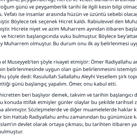
Şimdi katkı yapın!
oğum günü ve peygamberlik tarihi ile ilgili kesin bilgi olmadığ
 Vefatı ise insanlar arasında hüzün ve üzüntü sebebi olaca
tir. Böylece tek seçenek Hicret kaldı. Rabiulevvel den Mu
miştir. Hicrete niyet ve azim Muharrem ayından itibaren başla
a ve hicretin başlangıcında vuku bulmuştur. Böylece bey’att
 ay Muharrem olmuştur. Bu durum onu ilk ay belirlenmesi u
 el Museyyeb’ten şöyle rivayet etmiştir: Ömer Radiyallahu a
hin belirlenmesinde uygun olan gün belirlenmesini istemiştir.
hu şöyle dedi: Rasulullah Sallallahu Aleyhi Vesellem şirk top
 ettiği günü başlangıç yapalım. Ömer, onu kabul etti.
hicretten beri başlıyor demek, takvim ve tarihin başlangıcı d
u konuda ittifak etmişler günler olaylar bu şekilde tarihsel
ına alınmıştır. Sözleşmelerde ve diğer muamelelerde haklar
 bin Hattab Radiyallahu anhu zamanından bu günümüze k
İslam’ın devlet olarak ortaya çıkması, bu tarihten itibaren ya
bulmuştur.