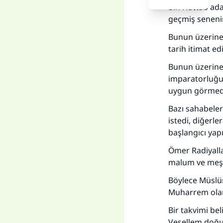
bin Hattab ad
geçmiş seneni
Bunun üzerine 
tarih itimat ed
Bunun üzerine 
imparatorluğun
uygun görmed
Bazı sahabeler
istedi, diğerle
başlangıcı yap
Ömer Radiyalla
malum ve meşhu
Her
Böylece Müslüma
Muharrem olara
Bir takvimi be
Vesellem doğum