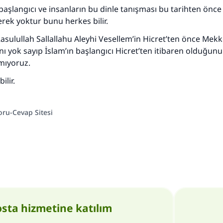
 başlangıcı ve insanların bu dinle tanışması bu tarihten önc
rek yoktur bunu herkes bilir.
asulullah Sallallahu Aleyhi Vesellem’in Hicret’ten önce Mekk
ı yok sayıp İslam’ın başlangıcı Hicret’ten itibaren olduğunu
mıyoruz.
ilir.
oru-Cevap Sitesi
osta hizmetine katılım