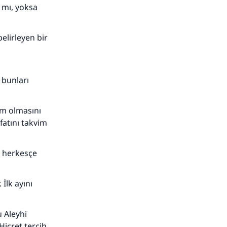
 mı, yoksa
elirleyen bir
 bunları
im olmasını
efatını takvim
ü herkesçe
adar
İlk ayını
u Aleyhi
Hicret tercih