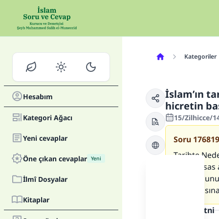
Kategoriler
İslam’ın ta
Hesabım
hicretin ba
Kategori Ağacı
15/Zilhicce/1
Yeni cevaplar
Soru
17681
Tarihte Ned
Öne çıkan cevaplar
Yeni
hicreti esas 
yıl olduğunu
İlmî Dosyalar
başlamasına
Kitaplar
Cevap metni