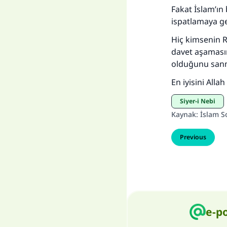
Fakat İslam’ın
ispatlamaya ge
Hiç kimsenin R
davet aşamasın
olduğunu san
En iyisini Allah b
Siyer-i Nebi
Kaynak
:
İslam S
Previous
e-p