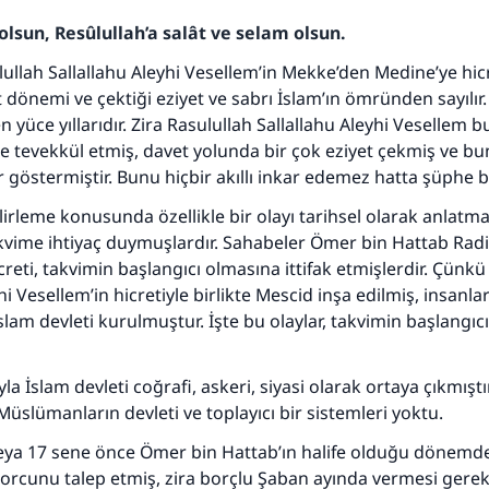
olsun, Resûlullah’a salât ve selam olsun.
ullah Sallallahu Aleyhi Vesellem’in Mekke’den Medine’ye hi
t dönemi ve çektiği eziyet ve sabrı İslam’ın ömründen sayılır
 en yüce yıllarıdır. Zira Rasulullah Sallallahu Aleyhi Veselle
 tevekkül etmiş, davet yolunda bir çok eziyet çekmiş ve bun
r göstermiştir. Bunu hiçbir akıllı inkar edemez hatta şüphe 
lirleme konusunda özellikle bir olayı tarihsel olarak anlat
akvime ihtiyaç duymuşlardır. Sahabeler Ömer bin Hattab Rad
eti, takvimin başlangıcı olmasına ittifak etmişlerdir. Çünkü
hi Vesellem’in hicretiyle birlikte Mescid inşa edilmiş, insanla
slam devleti kurulmuştur. İşte bu olaylar, takvimin başlangıc
ıyla İslam devleti coğrafi, askeri, siyasi olarak ortaya çıkmıştı
Müslümanların devleti ve toplayıcı bir sistemleri yoktu.
veya 17 sene önce Ömer bin Hattab’ın halife olduğu dönemd
rcunu talep etmiş, zira borçlu Şaban ayında vermesi gerek