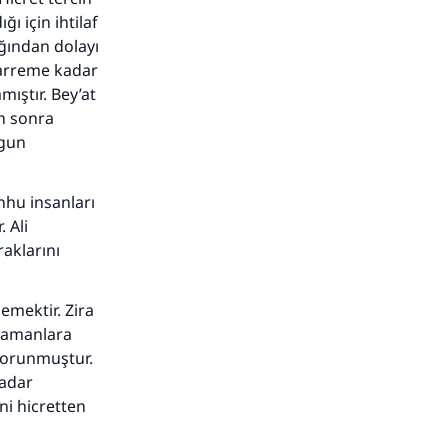
ı için ihtilaf
ğından dolayı
harreme kadar
mıştır. Bey’at
an sonra
ygun
nhu insanları
 Ali
raklarını
emektir. Zira
 zamanlara
 korunmuştur.
adar
ni hicretten