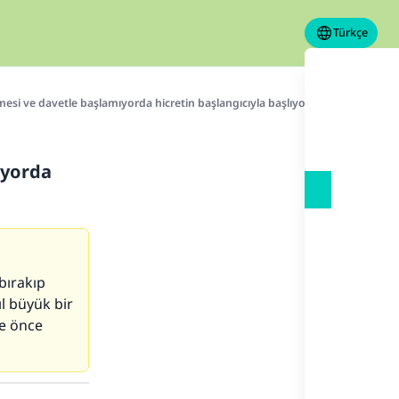
Türkçe
nmesi ve davetle başlamıyorda hicretin başlangıcıyla başlıyor?
ıyorda
bırakıp
ıl büyük bir
ne önce