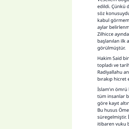
edildi. Çünkü d
söz konusuydu.
kabul görmemiş
aylar belirlen
Zilhicce ayınd
başlanılan ilk
görülmüştür.
Hakim Said bin
topladı ve tari
Radiyallahu an
bırakıp hicret
İslam’ın ömrü 
tüm insanlar b
göre kayıt alt
Bu husus Ömer
süregelmiştir. 
itibaren vuku 