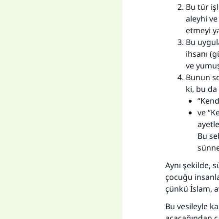
Bu tür iş
aleyhi ve
Her
etmeyi y
Bu uygula
ihsanı (g
ve yumuşa
Bunun so
ki, bu da
“Kendi
ve
“Ke
ayetle
Bu se
sünne
Aynı şekilde, 
çocuğu insanla
çünkü İslam, a
Bu vesileyle k
açacağından ca