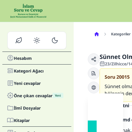
Kategoriler
Sünnet Ol
Hesabım
23/Zilhicce/1
Kategori Ağacı
Soru
20015
Yeni cevaplar
Sünnet olman
bölgenin de
Öne çıkan cevaplar
Yeni
Cevap metni
İlmî Dosyalar
Allah'a hamd 
Kitaplar
Sünnet olmak, 