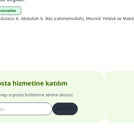
 Sünnetler
dülaziz b. Abdullah b. Bâz (rahimehullah), Mecmû‘ Fetâvâ ve Makālât
osta hizmetine katılım
evap e-posta bültenine abone olunuz
Abone Ol