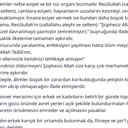
lemler nefse eziyet ve bir tür organı bozmadır. Resûlullah (sa
Rasulullah ﷺ şöyle dedi:
 sellem), canlılara eziyeti, hayvanların uzuvlarını kesmeyi, o
 kim bir hayra yol gösterirse , hayrı yapan kişinin sevabı k
asaklamıştır. İnsana eziyet vermek ise bundan daha büyük b
ona sevap yazılır.
ma, Resûlullah’ın (sallallahu aleyhi ve sellem):
“Şüphesiz All
(MUSLIM 1893)
üzel davranmayı) yazmıştır (emretmiştir).”
buyruğunda ifade
klık ilkelerine tamamen aykırıdır.
nucunda yaralanma, enfeksiyon yayılması hatta ölüm meyda
Şimdi katkı yapın!
 Allah Teâlâ’nın,
 ellerinizle kendinizi tehlikeye atmayın”
ndinizi öldürmeyin! Şüphesiz Allah size karşı çok merhametli
rine aykırıdır.
beple, âlimler büyük bir zarardan korkulduğunda yetişkin k
tin vâcip olmayacağını ifade etmişlerdir.
sünnet merasimi için erkek ve kadınların belirli bir günde to
rın gözü önünde avret yerleri açık şekilde bulundurmaları
vretin örtülmesini emreder ve açılmasını yasaklar.
adın-erkek karışık bir ortamda bulunmak da, fitneye ve şer‘î 
iz değildir.