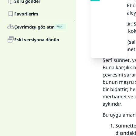
Soru gönder
Muslim’de Ebû 
(sallallahu al
Favorilerim
“Fıtrat beştir:
Çevrimdışı göz atın
Yeni
kesmek ve kolt
Eski versiyona dönün
Resûlullah (sa
fıtratın sünne
Şer‘î sünnet, y
Buna karşılık 
çevresini sar
bunun meşru sü
bir bidattir; 
merhamet ve c
aykırıdır.
Bu uygulamanın
Sünnette 
dışındak