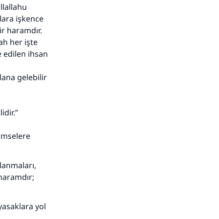
llallahu
nlara işkence
adar
ir haramdır.
ah her işte
 edilen ihsan
na gelebilir
dir.”
imselere
planmaları,
 haramdır;
yasaklara yol