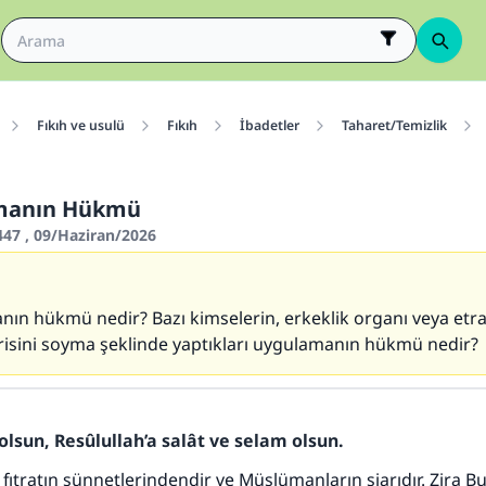
Fıkıh ve usulü
Fıkıh
İbadetler
Taharet/Temizlik
manın Hükmü
447 , 09/Haziran/2026
ın hükmü nedir? Bazı kimselerin, erkeklik organı veya etra
risini soyma şeklinde yaptıkları uygulamanın hükmü nedir?
olsun, Resûlullah’a salât ve selam olsun.
fıtratın sünnetlerindendir ve Müslümanların şiarıdır. Zira Bu