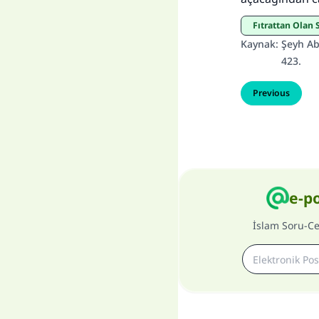
Fıtrattan Olan
Kaynak
:
Şeyh Ab
423.
Previous
e-p
İslam Soru-C