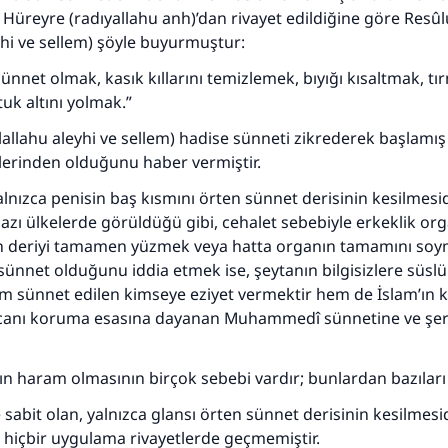
Hüreyre (radıyallahu anh)’dan rivayet edildiğine göre Resûl
eyhi ve sellem) şöyle buyurmuştur:
 Sünnet olmak, kasık kıllarını temizlemek, bıyığı kısaltmak, tır
uk altını yolmak.”
llallahu aleyhi ve sellem) hadise sünneti zikrederek başlamı
tlerinden olduğunu haber vermiştir.
alnızca penisin baş kısmını örten sünnet derisinin kesilmesid
bazı ülkelerde görüldüğü gibi, cehalet sebebiyle erkeklik or
an deriyi tamamen yüzmek veya hatta organın tamamını soy
nnet olduğunu iddia etmek ise, şeytanın bilgisizlere süslü
hem sünnet edilen kimseye eziyet vermektir hem de İslam’ın ko
anı koruma esasına dayanan Muhammedî sünnetine ve şer
 haram olmasının birçok sebebi vardır; bunlardan bazıları 
110845 Nolu Cevap, bir evliliği kurtardı.
sabit olan, yalnızca glansı örten sünnet derisinin kesilmesi
Ümmete cevapları ulaştırmak için bizi destekle
i hiçbir uygulama rivayetlerde geçmemiştir.