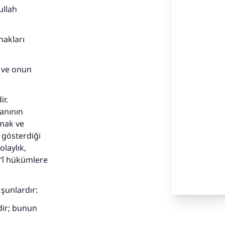
ullah
nakları
ş ve onun
ir.
ganının
mak ve
 gösterdiği
laylık,
‘î hükümlere
şunlardır:
dir; bunun