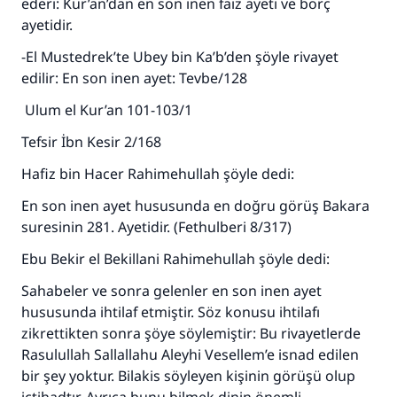
kurtardı.
ederi: Kur’an’dan en son inen faiz ayeti ve borç
ayetidir.
Ümmete cevapları ulaştırmak için bizi destekle
-El Mustedrek’te Ubey bin Ka’b’den şöyle rivayet
Rasulullah ﷺ şöyle dedi:
edilir: En son inen ayet: Tevbe/128
Her kim bir hayra yol gösterirse , hayrı yapan
Ulum el Kur’an 101-103/1
kişinin sevabı kadar ona sevap yazılır.
Tefsir İbn Kesir 2/168
(MUSLIM 1893)
Hafiz bin Hacer Rahimehullah şöyle dedi:
En son inen ayet hususunda en doğru görüş Bakara
Şimdi katkı yapın!
suresinin 281. Ayetidir. (Fethulberi 8/317)
Ebu Bekir el Bekillani Rahimehullah şöyle dedi:
Sahabeler ve sonra gelenler en son inen ayet
hususunda ihtilaf etmiştir. Söz konusu ihtilafı
zikrettikten sonra şöye söylemiştir: Bu rivayetlerde
Rasulullah Sallallahu Aleyhi Vesellem’e isnad edilen
bir şey yoktur. Bilakis söyleyen kişinin görüşü olup