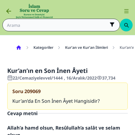
Kategoriler
Kur'an ve Kur'an İlimleri
Kur’an’ı
Kur’an’ın en Son İnen Âyeti
22/Cemaziyelevvel/1444 , 16/Aralık/2022
37,734
Soru
209069
Kur’an’da En Son İnen Âyet Hangisidir?
Cevap metni
Allah'a hamd olsun, Resûlullah’a salât ve selam