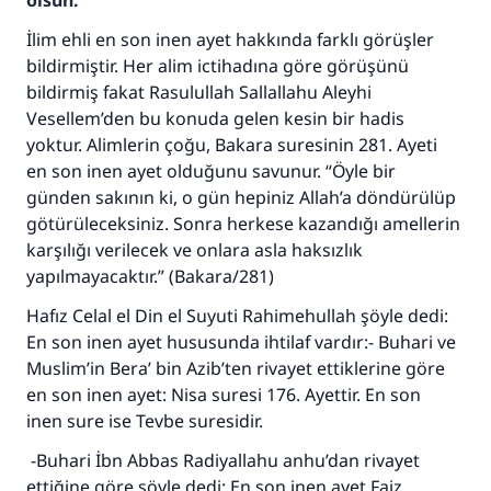
olsun.
İlim ehli en son inen ayet hakkında farklı görüşler
bildirmiştir. Her alim ictihadına göre görüşünü
bildirmiş fakat Rasulullah Sallallahu Aleyhi
Vesellem’den bu konuda gelen kesin bir hadis
yoktur. Alimlerin çoğu, Bakara suresinin 281. Ayeti
en son inen ayet olduğunu savunur. “Öyle bir
günden sakının ki, o gün hepiniz Allah’a döndürülüp
götürüleceksiniz. Sonra herkese kazandığı amellerin
karşılığı verilecek ve onlara asla haksızlık
yapılmayacaktır.” (Bakara/281)
Hafız Celal el Din el Suyuti Rahimehullah şöyle dedi:
En son inen ayet hususunda ihtilaf vardır:- Buhari ve
Muslim’in Bera’ bin Azib’ten rivayet ettiklerine göre
en son inen ayet: Nisa suresi 176. Ayettir. En son
inen sure ise Tevbe suresidir.
-Buhari İbn Abbas Radiyallahu anhu’dan rivayet
ettiğine göre şöyle dedi: En son inen ayet Faiz