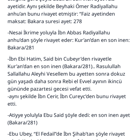
ayetidir. Aynı şekilde Beyhaki Ömer Radiyallahu
anhu’an bunu rivayet etmiştir: “Faiz ayetinden
maksat: Bakara suresi ayet: 278
-Nesai İkrime yoluyla İbn Abbas Radiyallahu
anhu’dan şöyle rivayet eder: Kur’an’dan en son inen:
Bakara/281
-İbn Ebi Hatim, Said bin Cubeyr’den rivayetle
Kur’an’dan en son inen (Bakara/281).. Rasulullah
Sallallahu Aleyhi Vesellem bu ayetten sonra dokuz
gün yaşadı daha sonra Rebi el Evvel ayının ikincü
gününde pazartesi gecesi vefat etti.
-aynı şekilde İbn Cerir, İbn Cureyc’den bunu rivayet
etti.
-Atiyye yolulyla Ebu Said şöyle dedi: en son inen ayet
(Bakara/281)
110845 Nolu Cevap, bir evliliği
-Ebu Ubey, “El Fedail”de İbn Şihab’tan şöyle rivayet