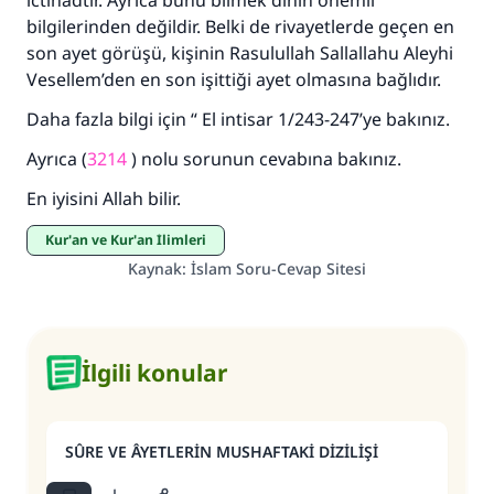
ictihadtır. Ayrıca bunu bilmek dinin önemli
bilgilerinden değildir. Belki de rivayetlerde geçen en
son ayet görüşü, kişinin Rasulullah Sallallahu Aleyhi
Vesellem’den en son işittiği ayet olmasına bağlıdır.
Daha fazla bilgi için “ El intisar 1/243-247’ye bakınız.
Ayrıca (
3214
) nolu sorunun cevabına bakınız.
En iyisini Allah bilir.
Kur'an ve Kur'an İlimleri
Kaynak
:
İslam Soru-Cevap Sitesi
İlgili konular
SÛRE VE ÂYETLERİN MUSHAFTAKİ DİZİLİŞİ