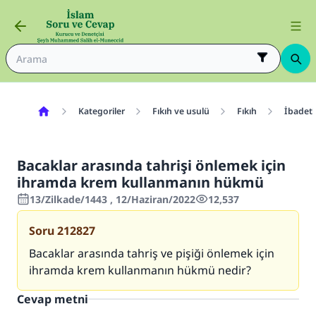
Kategoriler
Fıkıh ve usulü
Fıkıh
İbadetl
Bacaklar arasında tahrişi önlemek için
ihramda krem kullanmanın hükmü
13/Zilkade/1443 , 12/Haziran/2022
12,537
Soru
212827
Bacaklar arasında tahriş ve pişiği önlemek için
ihramda krem kullanmanın hükmü nedir?
Cevap metni