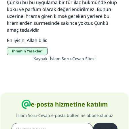
Çünkü bu bu uygulama bir tür ilaç hükmünde olup
kişinin sevabı kadar ona sevap yazılır.
koku ve parfüm olarak değerlendirilmez. Bunun
(MUSLIM 1893)
üzerine ihrama giren kimse gereken yerlere bu
kremlerden sürmesinde sakınca yoktur. Çünkü
amaç tedavidir.
Şimdi katkı yapın!
En iyisini Allah bilir.
İhramın Yasakları
Kaynak
:
İslam Soru-Cevap Sitesi
e-posta hizmetine katılım
İslam Soru-Cevap e-posta bültenine abone olunuz
Abone Ol