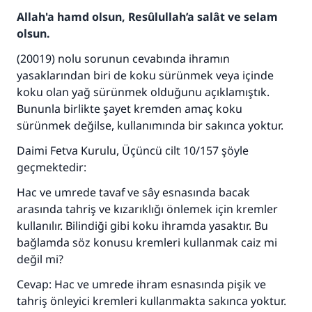
Allah'a hamd olsun, Resûlullah’a salât ve selam
olsun.
(20019) nolu sorunun cevabında ihramın
yasaklarından biri de koku sürünmek veya içinde
koku olan yağ sürünmek olduğunu açıklamıştık.
Bununla birlikte şayet kremden amaç koku
sürünmek değilse, kullanımında bir sakınca yoktur.
Daimi Fetva Kurulu, Üçüncü cilt 10/157 şöyle
geçmektedir:
Hac ve umrede tavaf ve sây esnasında bacak
arasında tahriş ve kızarıklığı önlemek için kremler
110845 Nolu Cevap, bir evliliği
kullanılır. Bilindiği gibi koku ihramda yasaktır. Bu
kurtardı.
bağlamda söz konusu kremleri kullanmak caiz mi
değil mi?
Ümmete cevapları ulaştırmak için bizi destekle
Cevap: Hac ve umrede ihram esnasında pişik ve
Rasulullah ﷺ şöyle dedi:
tahriş önleyici kremleri kullanmakta sakınca yoktur.
Her kim bir hayra yol gösterirse , hayrı yapan