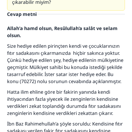
çıkarabilir miyim?
Cevap metni
Allah'a hamd olsun, Resûlullah’a salât ve selam
olsun.
Size hediye edilen pirinçten kendi ve çocuklarınızın
fıtır sadakasını çıkarmanızda hiçbir sakınca yoktur.
Çünkü hediye edilen şey, hediye edilenin mülkiyetine
geçmiştir. Mülkiyet sahibi bu konuda istediği şekilde
tasarruf edebilir. İster satar ister hediye eder. Bu
konu (70272) nolu sorunun cevabında açıklanmıştır.
Hatta ilim ehline göre bir fakirin yanında kendi
110845 Nolu Cevap, bir evliliği
ihtiyacından fazla yiyecek ile zenginlerin kendisine
verdikleri zekat toplandığı durumda fıtır sadakasını
kurtardı.
zenginlerin kendisine verdikleri zekattan çıkarır.
Ümmete cevapları ulaştırmak için bizi destekle
İbn Baz Rahimehullah’a şöyle soruldu: Kendisine fıtır
Rasulullah ﷺ şöyle dedi:
sadakası verilen fakir, fıtır sadakasını kendisine