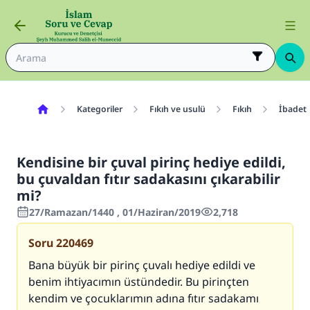
Kategoriler
Fıkıh ve usulü
Fıkıh
İbadetl
Kendisine bir çuval pirinç hediye edildi,
bu çuvaldan fıtır sadakasını çıkarabilir
mi?
27/Ramazan/1440 , 01/Haziran/2019
2,718
Soru
220469
Bana büyük bir pirinç çuvalı hediye edildi ve
benim ihtiyacımın üstündedir. Bu pirinçten
kendim ve çocuklarımın adına fıtır sadakamı