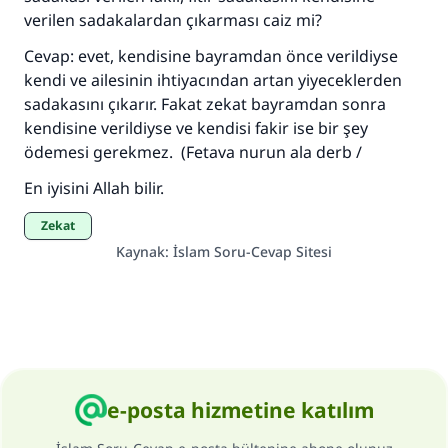
Her kim bir hayra yol gösterirse , hayrı yapan
verilen sadakalardan çıkarması caiz mi?
kişinin sevabı kadar ona sevap yazılır.
Cevap: evet, kendisine bayramdan önce verildiyse
(MUSLIM 1893)
kendi ve ailesinin ihtiyacından artan yiyeceklerden
sadakasını çıkarır. Fakat zekat bayramdan sonra
kendisine verildiyse ve kendisi fakir ise bir şey
Şimdi katkı yapın!
ödemesi gerekmez. (Fetava nurun ala derb /
En iyisini Allah bilir.
Zekat
Kaynak
:
İslam Soru-Cevap Sitesi
e-posta hizmetine katılım