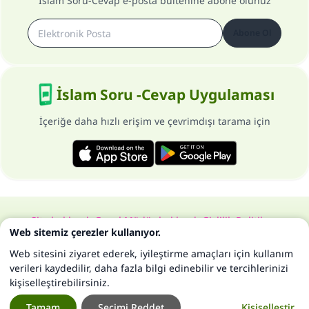
İslam Soru-Cevap e-posta bültenine abone olunuz
Abone Ol
İslam Soru -Cevap Uygulaması
İçeriğe daha hızlı erişim ve çevrimdışı tarama için
Site hakkında
Genel Müdür hakkında
Gizlilik Politikası
Web sitemiz çerezler kullanıyor.
Bütün hakları, www.islam-qa.com sitesine aittir 1997-2025 ©
Web sitesini ziyaret ederek, iyileştirme amaçları için kullanım
verileri kaydedilir, daha fazla bilgi edinebilir ve tercihlerinizi
kişiselleştirebilirsiniz.
Tamam
Seçimi Reddet
Kişiselleştir