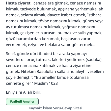
Hasta ziyareti, cenazelere gitmek, cenaze namazını
kılmak, taziyede bulunmak, apşırana yerhemukellah
demek, selamı almak, davete icabet etmek, İstihare
namazını kılmak, tövbe namazını kılmak, güneş veya
ay tutulması namazını kılmak, yağmur namazını
kılmak, çekişenlerin arasını bulmak ve sulh yapmak,
gözü haramlardan korumak, başkasına zarar
vermemek, eziyet ve belalara sabır göstermek……
Selef, günde dört ibadeti bir arada yapmayı
severlerdi: oruç tutmak, fakirleri yedirmek (sadaka),
cenaze namazına katılmak ve hasta ziyaretine
gitmek. Nitekim Rasulullah sallallahu aleyhi vesellem
şöyle demiştir: "Bu ameller kimde toplanırsa
cennete girer" Muslim 1028
En iyisini Allah bilir.
Faziletli Ameller
Kaynak
:
İslam Soru-Cevap Sitesi