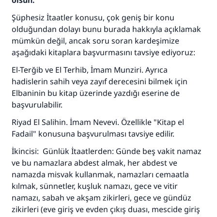
olsun.
Şüphesiz İtaatler konusu, çok geniş bir konu
olduğundan dolayı bunu burada hakkıyla açıklamak
mümkün değil, ancak soru soran kardeşimize
aşağıdaki kitaplara başvurmasını tavsiye ediyoruz:
El-Terğib ve El Terhib, İmam Munziri. Ayrıca
hadislerin sahih veya zayıf derecesini bilmek için
Elbaninin bu kitap üzerinde yazdığı eserine de
başvurulabilir.
Riyad El Salihin. İmam Nevevi. Özellikle "Kitap el
Fadail" konusuna başvurulması tavsiye edilir.
İkincisi: Günlük İtaatlerden: Günde beş vakit namaz
ve bu namazlara abdest almak, her abdest ve
namazda misvak kullanmak, namazları cemaatla
kılmak, sünnetler, kuşluk namazı, gece ve vitir
namazı, sabah ve akşam zikirleri, gece ve gündüz
zikirleri (eve giriş ve evden çıkış duası, mescide giriş