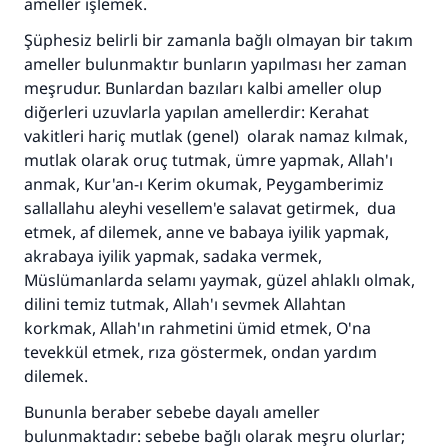
ameller işlemek.
kurtardı.
Şüphesiz belirli bir zamanla bağlı olmayan bir takım
Ümmete cevapları ulaştırmak için bizi destekle
ameller bulunmaktır bunların yapılması her zaman
Rasulullah ﷺ şöyle dedi:
meşrudur. Bunlardan bazıları kalbi ameller olup
Her kim bir hayra yol gösterirse , hayrı yapan
diğerleri uzuvlarla yapılan amellerdir: Kerahat
kişinin sevabı kadar ona sevap yazılır.
vakitleri hariç mutlak (genel) olarak namaz kılmak,
mutlak olarak oruç tutmak, ümre yapmak, Allah'ı
(MUSLIM 1893)
anmak, Kur'an-ı Kerim okumak, Peygamberimiz
sallallahu aleyhi vesellem'e salavat getirmek, dua
etmek, af dilemek, anne ve babaya iyilik yapmak,
Şimdi katkı yapın!
akrabaya iyilik yapmak, sadaka vermek,
Müslümanlarda selamı yaymak, güzel ahlaklı olmak,
dilini temiz tutmak, Allah'ı sevmek Allahtan
korkmak, Allah'ın rahmetini ümid etmek, O'na
tevekkül etmek, rıza göstermek, ondan yardım
dilemek.
Bununla beraber sebebe dayalı ameller
bulunmaktadır: sebebe bağlı olarak meşru olurlar;