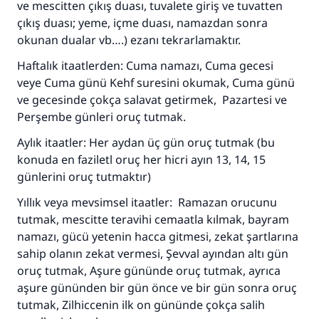
ve mescitten çıkış duası, tuvalete giriş ve tuvatten
çıkış duası; yeme, içme duası, namazdan sonra
okunan dualar vb….) ezanı tekrarlamaktır.
Haftalık itaatlerden: Cuma namazı, Cuma gecesi
veye Cuma günü Kehf suresini okumak, Cuma günü
ve gecesinde çokça salavat getirmek, Pazartesi ve
Perşembe günleri oruç tutmak.
Aylık itaatler: Her aydan üç gün oruç tutmak (bu
konuda en faziletl oruç her hicri ayın 13, 14, 15
günlerini oruç tutmaktır)
Yıllık veya mevsimsel itaatler: Ramazan orucunu
tutmak, mescitte teravihi cemaatla kılmak, bayram
namazı, gücü yetenin hacca gitmesi, zekat şartlarına
sahip olanın zekat vermesi, Şevval ayından altı gün
oruç tutmak, Aşure gününde oruç tutmak, ayrıca
aşure gününden bir gün önce ve bir gün sonra oruç
110845 Nolu Cevap, bir evliliği
tutmak, Zilhiccenin ilk on gününde çokça salih