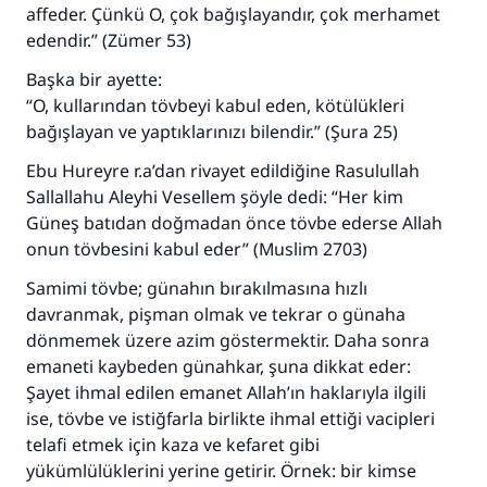
affeder. Çünkü O, çok bağışlayandır, çok merhamet
edendir.” (Zümer 53)
Başka bir ayette:
“O, kullarından tövbeyi kabul eden, kötülükleri
bağışlayan ve yaptıklarınızı bilendir.” (Şura 25)
Ebu Hureyre r.a’dan rivayet edildiğine Rasulullah
Sallallahu Aleyhi Vesellem şöyle dedi: “Her kim
Güneş batıdan doğmadan önce tövbe ederse Allah
onun tövbesini kabul eder” (Muslim 2703)
Samimi tövbe; günahın bırakılmasına hızlı
davranmak, pişman olmak ve tekrar o günaha
dönmemek üzere azim göstermektir. Daha sonra
emaneti kaybeden günahkar, şuna dikkat eder:
Şayet ihmal edilen emanet Allah’ın haklarıyla ilgili
ise, tövbe ve istiğfarla birlikte ihmal ettiği vacipleri
telafi etmek için kaza ve kefaret gibi
yükümlülüklerini yerine getirir. Örnek: bir kimse