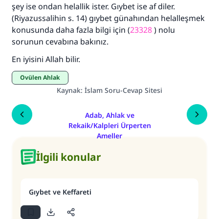
şey ise ondan helallik ister. Gıybet ise af diler.
(Riyazussalihin s. 14) gıybet günahından helalleşmek
konusunda daha fazla bilgi için (
23328
) nolu
sorunun cevabına bakınız.
En iyisini Allah bilir.
Övülen Ahlak
Kaynak
:
İslam Soru-Cevap Sitesi
Adab, Ahlak ve
Rekaik/Kalpleri Ürperten
Ameller
İlgili konular
Gıybet ve Keffareti