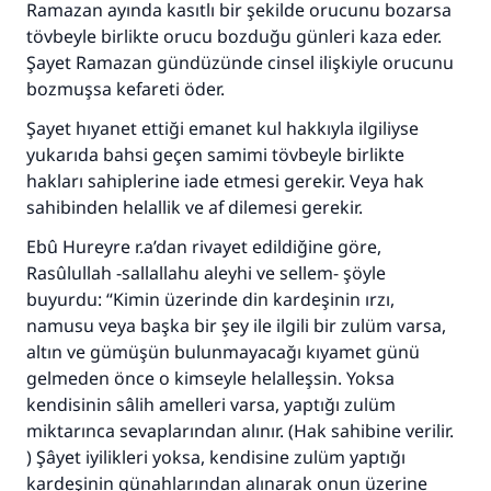
Ramazan ayında kasıtlı bir şekilde orucunu bozarsa
tövbeyle birlikte orucu bozduğu günleri kaza eder.
Şayet Ramazan gündüzünde cinsel ilişkiyle orucunu
bozmuşsa kefareti öder.
Şayet hıyanet ettiği emanet kul hakkıyla ilgiliyse
yukarıda bahsi geçen samimi tövbeyle birlikte
hakları sahiplerine iade etmesi gerekir. Veya hak
sahibinden helallik ve af dilemesi gerekir.
Ebû Hureyre r.a’dan rivayet edildiğine göre,
Rasûlullah -sallallahu aleyhi ve sellem- şöyle
buyurdu: “Kimin üzerinde din kardeşinin ırzı,
namusu veya başka bir şey ile ilgili bir zulüm varsa,
altın ve gümüşün bulunmayacağı kıyamet günü
gelmeden önce o kimseyle helalleşsin. Yoksa
kendisinin sâlih amelleri varsa, yaptığı zulüm
miktarınca sevaplarından alınır. (Hak sahibine verilir.
) Şâyet iyilikleri yoksa, kendisine zulüm yaptığı
kardeşinin günahlarından alınarak onun üzerine