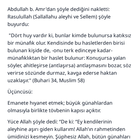
Abdullah b. Amr'dan şöyle dediğini nakletti:
Rasulullah (Sallallahu aleyhi ve Sellem) şöyle
buyurdu:
"Dört huy vardır ki, bunlar kimde bulunursa katıksız
bir münafık olur. Kendisinde bu hasletlerden birisi
bulunan kişide de, -onu terk edinceye kadar-
münafıklıktan bir haslet bulunur: Konuşursa yalan
söyler, ahitleşirse (antlaşırsa) antlaşmasını bozar, söz
verirse sözünde durmaz, kavga ederse haktan
uzaklaşır." (Buhari 34, Muslim 58)
Üçüncüsü:
Emanete hıyanet etmek; büyük günahlardan
olmasıyla birlikte tövbenin kapısı açıktır.
Yüce Allah şöyle dedi: “De ki: “Ey kendilerinin
aleyhine aşırı giden kullarım! Allah’ın rahmetinden
ümidinizi kesmeyin. Şüphesiz Allah, bütün günahları