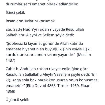
durumlar şer’i emanet olarak adlandırılır.
İkinci şekil:
İnsanların sırlarını korumak.
Ebu Sad-i Hudri'yi r.a’dan rivayetle Resulullah
Salhahlahu Aleyhi ve Sellem şöyle dedi:
“Şüphesiz ki kıyamet gününde Allah katında
emanete hiyanetin en büyüğü kişinin eşiyle ilişki
kurduktan sonra onun sırrını yayandır.” (Muslim
1437)
Cabir b. Abdullah r.a’dan rivayet edildiğine göre
Rasulullah Sallallahu Aleyhi Vesellem şöyle dedi: “Bir
kişi sağa sola bakınarak konuşursa onun konuşması
emanettir” (Ebu Davud 4868, Tirmizi 1959, Elbani
4868)
Üçüncü şekil: