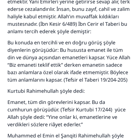
etmektir. Yani Emirleri yerine getirirse sevap alır, terk
ederse cezalandırılır. İnsan, bunu zayıf, cahil ve zalim
haliyle kabul etmiştir. Allah’ın muvaffak kıldıkları
mustesnadır. (İbn Kesir 6/489) İbn Cerir el Taberi bu
anlamı tercih ederek şöyle demiştir:
Bu konuda en tercihli ve en doğru görüş şöyle
diyenlerin görüşüdür: Bu hususta emanet ile tüm
din ve dünya açısından emanetleri kapsar. Yüce Allah
“Biz emaneti teklif ettik” derken emanetin sadece
bazı anlamlara özel olarak ifade etmemiştir. Böylece
tüm anlamlarını kapsar. (Tefsir el Taberi 19/204-205)
Kurtubi Rahimehullah şöyle dedi:
Emanet, tüm din görevlerini kapsar. Bu da
cumhurun görüşüdür. (Tefsir Kurtubi 17/244) yüce
Allah şöyle dedi: “Yine onlar ki, emanetlerine ve
verdikleri sözlere riâyet ederler.”
Muhammed el Emin el Şanqiti Rahimehullah şöyle