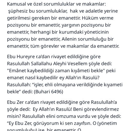
Kamusal ve özel sorumluluklar ve makamlar:
şüphesiz bu sorumluluklar, hak ve adaletle yerine
getirilmesi gereken bir emanettir. Hüküm verme
pozisyonu bir emanettir, yargının pozisyonu bir
emanettir, herhangi bir kurumdaki yöneticinin
pozisyonu bir emanettir, Ailenin sorumluluğu bir
emanettir, tüm görevler ve makamlar da emanettir.
Ebu Hureyre r.a’dan rivayet edildiğine göre
Rasulullah Sallallahu Aleyhi Vesellem şöyle dedi:
"Emânet
kaybedildiği zaman
kıyâmeti bekle" peki
emanet nasıl kaybedilir ey Allah’ın Rasulü?
Rasulullah: “işler, ehli olmayana verildiğinde kıyameti
bekle” dedi: (Buhari 6496)
Ebu Zer r.a’dan rivayet edildiğine göre Rasulullah’a
şöyle dedi: Ey Allah’ın Rasulü! Beni görevlendirmez
misin? Rasulullah elini omzuma vurdu ve şöyle dedi:
110845 Nolu Cevap, bir evliliği
“Ey Ebu Zer, görüyorum ki sen zayıfsın. O (yönetim
kurtardı.
sorumluluğu) ise, bir emanettir. O,