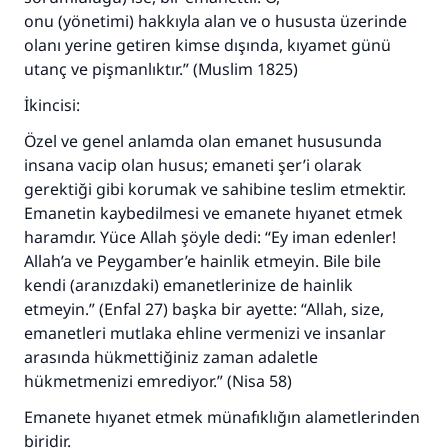
onu (yönetimi) hakkıyla alan ve o hususta üzerinde
Ümmete cevapları ulaştırmak için bizi destekle
olanı yerine getiren kimse dışında, kıyamet günü
utanç ve pişmanlıktır.” (Muslim 1825)
Rasulullah ﷺ şöyle dedi:
Her kim bir hayra yol gösterirse , hayrı yapan
İkincisi:
kişinin sevabı kadar ona sevap yazılır.
Özel ve genel anlamda olan emanet hususunda
(MUSLIM 1893)
insana vacip olan husus; emaneti şer’i olarak
gerektiği gibi korumak ve sahibine teslim etmektir.
Emanetin kaybedilmesi ve emanete hıyanet etmek
Şimdi katkı yapın!
haramdır. Yüce Allah şöyle dedi: “Ey iman edenler!
Allah’a ve Peygamber’e hainlik etmeyin. Bile bile
kendi (aranızdaki) emanetlerinize de hainlik
etmeyin.” (Enfal 27) başka bir ayette: “Allah, size,
emanetleri mutlaka ehline vermenizi ve insanlar
arasında hükmettiğiniz zaman adaletle
hükmetmenizi emrediyor.” (Nisa 58)
Emanete hıyanet etmek münafıklığın alametlerinden
biridir.