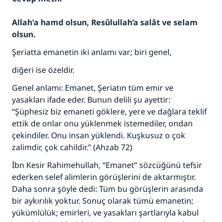
Allah'a hamd olsun, Resûlullah’a salât ve selam
olsun.
Şeriatta emanetin iki anlamı var; biri genel,
diğeri ise özeldir.
Genel anlamı: Emanet, Şeriatın tüm emir ve
yasakları ifade eder. Bunun delili şu ayettir:
“Şüphesiz biz emaneti göklere, yere ve dağlara teklif
ettik de onlar onu yüklenmek istemediler, ondan
çekindiler. Onu insan yüklendi. Kuşkusuz o çok
zalimdir, çok cahildir.” (Ahzab 72)
İbn Kesir Rahimehullah, “Emanet” sözcüğünü tefsir
ederken selef alimlerin görüşlerini de aktarmıştır.
Daha sonra şöyle dedi: Tüm bu görüşlerin arasında
bir aykırılık yoktur. Sonuç olarak tümü emanetin;
yükümlülük; emirleri, ve yasakları şartlarıyla kabul