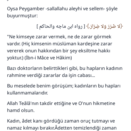
Oysa Peygamber -sallallahu aleyhi ve sellem- şöyle
buyurmuştur:
110845 Nolu Cevap, bir evliliği
لا ضَرَرَ وَلا ضِرَارَ.
[ رواه ابن ماجه والحاكم ]
kurtardı.
"Ne kimseye zarar vermek, ne de zarar görmek
Ümmete cevapları ulaştırmak için bizi destekle
vardır. (Hiç kimsenin müslüman kardeşine zarar
vererek onun hakkından bir şey eksiltme hakkı
Rasulullah ﷺ şöyle dedi:
Her kim bir hayra yol gösterirse , hayrı yapan
yoktur.) (İbn-i Mâce ve Hâkim)
kişinin sevabı kadar ona sevap yazılır.
Bazı doktorların belirttikleri gibi, bu hapların kadının
(MUSLIM 1893)
rahmine verdiği zararlar da işin cabası...
Bu meselede benim görüşüm; kadınların bu hapları
kullanmamalarıdır.
Şimdi katkı yapın!
Allah Teâlâ'nın takdir ettiğine ve O'nun hikmetine
hamd olsun.
Kadın, âdet kanı gördüğü zaman oruç tutmayı ve
namaz kılmayı bırakır.Âdetten temizlendiği zaman