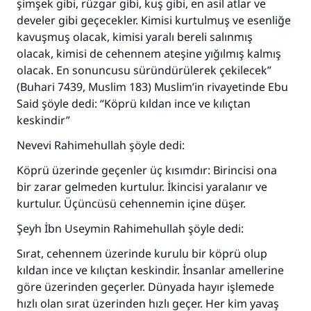
şimşek gibi, rüzgar gibi, kuş gibi, en asil atlar ve
develer gibi geçecekler. Kimisi kurtulmuş ve esenliğe
kavuşmuş olacak, kimisi yaralı bereli salınmış
olacak, kimisi de cehennem ateşine yığılmış kalmış
olacak. En sonuncusu süründürülerek çekilecek”
(Buhari 7439, Muslim 183) Muslim’in rivayetinde Ebu
Said şöyle dedi: “Köprü kıldan ince ve kılıçtan
keskindir”
Nevevi Rahimehullah şöyle dedi:
Köprü üzerinde geçenler üç kısımdır: Birincisi ona
bir zarar gelmeden kurtulur. İkincisi yaralanır ve
110845 Nolu Cevap, bir evliliği
kurtulur. Üçüncüsü cehennemin içine düşer.
kurtardı.
Şeyh İbn Useymin Rahimehullah şöyle dedi:
Sırat, cehennem üzerinde kurulu bir köprü olup
Ümmete cevapları ulaştırmak için bizi destekle
kıldan ince ve kılıçtan keskindir. İnsanlar amellerine
Rasulullah ﷺ şöyle dedi:
göre üzerinden geçerler. Dünyada hayır işlemede
Her kim bir hayra yol gösterirse , hayrı yapan
hızlı olan sırat üzerinden hızlı geçer. Her kim yavaş
kişinin sevabı kadar ona sevap yazılır.