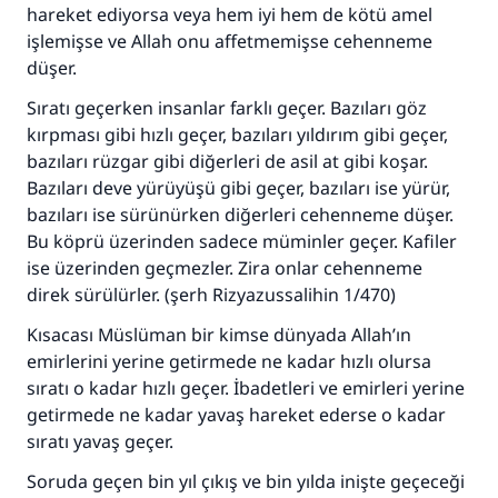
hareket ediyorsa veya hem iyi hem de kötü amel
(MUSLIM 1893)
işlemişse ve Allah onu affetmemişse cehenneme
düşer.
Sıratı geçerken insanlar farklı geçer. Bazıları göz
Şimdi katkı yapın!
kırpması gibi hızlı geçer, bazıları yıldırım gibi geçer,
bazıları rüzgar gibi diğerleri de asil at gibi koşar.
Bazıları deve yürüyüşü gibi geçer, bazıları ise yürür,
bazıları ise sürünürken diğerleri cehenneme düşer.
Bu köprü üzerinden sadece müminler geçer. Kafiler
ise üzerinden geçmezler. Zira onlar cehenneme
direk sürülürler. (şerh Rizyazussalihin 1/470)
Kısacası Müslüman bir kimse dünyada Allah’ın
emirlerini yerine getirmede ne kadar hızlı olursa
sıratı o kadar hızlı geçer. İbadetleri ve emirleri yerine
getirmede ne kadar yavaş hareket ederse o kadar
sıratı yavaş geçer.
Soruda geçen bin yıl çıkış ve bin yılda inişte geçeceği