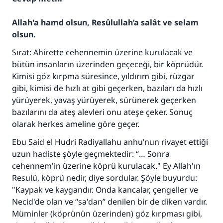
Allah'a hamd olsun, Resûlullah’a salât ve selam
olsun.
Sırat: Ahirette cehennemin üzerine kurulacak ve
bütün insanların üzerinden geçeceği, bir köprüdür.
Kimisi göz kırpma süresince, yıldırım gibi, rüzgar
gibi, kimisi de hızlı at gibi geçerken, bazıları da hızlı
yürüyerek, yavaş yürüyerek, sürünerek geçerken
bazılarını da ateş alevleri onu ateşe çeker. Sonuç
olarak herkes ameline göre geçer.
Ebu Said el Hudri Radiyallahu anhu’nun rivayet ettiği
uzun hadiste şöyle geçmektedir: “… Sonra
cehennem'in üzerine köprü kurulacak." Ey Allah'ın
Resulü, köprü nedir, diye sordular. Şöyle buyurdu:
"Kaypak ve kaygandır. Onda kancalar, çengeller ve
Necid'de olan ve “sa'dan” denilen bir de diken vardır.
Müminler (köprünün üzerinden) göz kırpması gibi,