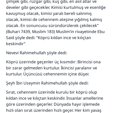
şimşek gibi, rüzgar gibi, kuş gibi, en asil atlar ve
develer gibi geçecekler. Kimisi kurtulmuş ve esenliğe
kavuşmuş olacak, kimisi yaralı bereli salınmış
olacak, kimisi de cehennem ateşine yığılmış kalmış
olacak. En sonuncusu süründürülerek çekilecek”
(Buhari 7439, Muslim 183) Muslim’in rivayetinde Ebu
Said şöyle dedi: “Köprü kıldan ince ve kılıçtan
keskindir”
Nevevi Rahimehullah şöyle dedi:
Köprü üzerinde geçenler üç kısımdır: Birincisi ona
bir zarar gelmeden kurtulur. İkincisi yaralanır ve
110845 Nolu Cevap, bir evliliği
kurtulur. Üçüncüsü cehennemin içine düşer.
kurtardı.
Şeyh İbn Useymin Rahimehullah şöyle dedi:
Sırat, cehennem üzerinde kurulu bir köprü olup
Ümmete cevapları ulaştırmak için bizi destekle
kıldan ince ve kılıçtan keskindir. İnsanlar amellerine
Rasulullah ﷺ şöyle dedi:
göre üzerinden geçerler. Dünyada hayır işlemede
Her kim bir hayra yol gösterirse , hayrı yapan
hızlı olan sırat üzerinden hızlı geçer. Her kim yavaş
kişinin sevabı kadar ona sevap yazılır.