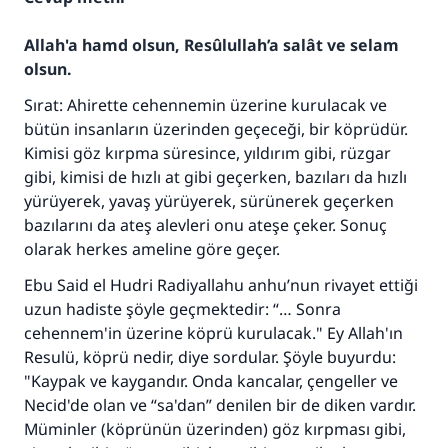
Allah'a hamd olsun, Resûlullah’a salât ve selam
olsun.
Sırat: Ahirette cehennemin üzerine kurulacak ve
bütün insanların üzerinden geçeceği, bir köprüdür.
Kimisi göz kırpma süresince, yıldırım gibi, rüzgar
gibi, kimisi de hızlı at gibi geçerken, bazıları da hızlı
yürüyerek, yavaş yürüyerek, sürünerek geçerken
bazılarını da ateş alevleri onu ateşe çeker. Sonuç
olarak herkes ameline göre geçer.
Ebu Said el Hudri Radiyallahu anhu’nun rivayet ettiği
uzun hadiste şöyle geçmektedir: “… Sonra
cehennem'in üzerine köprü kurulacak." Ey Allah'ın
Resulü, köprü nedir, diye sordular. Şöyle buyurdu:
"Kaypak ve kaygandır. Onda kancalar, çengeller ve
Necid'de olan ve “sa'dan” denilen bir de diken vardır.
Müminler (köprünün üzerinden) göz kırpması gibi,