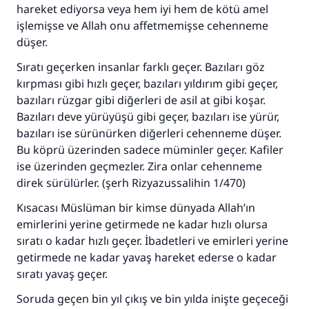
hareket ediyorsa veya hem iyi hem de kötü amel
(MUSLIM 1893)
işlemişse ve Allah onu affetmemişse cehenneme
düşer.
Sıratı geçerken insanlar farklı geçer. Bazıları göz
Şimdi katkı yapın!
kırpması gibi hızlı geçer, bazıları yıldırım gibi geçer,
bazıları rüzgar gibi diğerleri de asil at gibi koşar.
Bazıları deve yürüyüşü gibi geçer, bazıları ise yürür,
bazıları ise sürünürken diğerleri cehenneme düşer.
Bu köprü üzerinden sadece müminler geçer. Kafiler
ise üzerinden geçmezler. Zira onlar cehenneme
direk sürülürler. (şerh Rizyazussalihin 1/470)
Kısacası Müslüman bir kimse dünyada Allah’ın
emirlerini yerine getirmede ne kadar hızlı olursa
sıratı o kadar hızlı geçer. İbadetleri ve emirleri yerine
getirmede ne kadar yavaş hareket ederse o kadar
sıratı yavaş geçer.
Soruda geçen bin yıl çıkış ve bin yılda inişte geçeceği