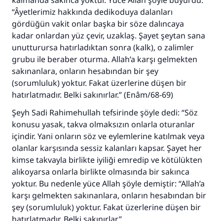
kalmanda sakınca yoktur. Yüce Allah şöyle buyurdu:
110845 Nolu Cevap, bir evliliği
“Âyetlerimiz hakkında dedikoduya dalanları
gördüğün vakit onlar başka bir söze dalıncaya
kurtardı.
kadar onlardan yüz çevir, uzaklaş. Şayet şeytan sana
unutturursa hatırladıktan sonra (kalk), o zalimler
Ümmete cevapları ulaştırmak için bizi destekle
grubu ile beraber oturma. Allah’a karşı gelmekten
Rasulullah ﷺ şöyle dedi:
sakınanlara, onların hesabından bir şey
Her kim bir hayra yol gösterirse , hayrı yapan
(sorumluluk) yoktur. Fakat üzerlerine düşen bir
kişinin sevabı kadar ona sevap yazılır.
hatırlatmadır. Belki sakınırlar.” (Enâm/68-69)
(MUSLIM 1893)
Şeyh Sadi Rahimehullah tefsirinde şöyle dedi: “Söz
konusu yasak, takva olmaksızın onlarla oturanlar
içindir. Yani onların söz ve eylemlerine katılmak veya
Şimdi katkı yapın!
olanlar karşısında sessiz kalanları kapsar. Şayet her
kimse takvayla birlikte iyiliği emredip ve kötülükten
alıkoyarsa onlarla birlikte olmasında bir sakınca
yoktur. Bu nedenle yüce Allah şöyle demiştir: “Allah’a
karşı gelmekten sakınanlara, onların hesabından bir
şey (sorumluluk) yoktur. Fakat üzerlerine düşen bir
hatırlatmadır. Belki sakınırlar.”