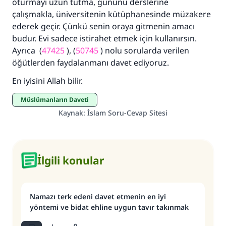
oturmayı uzun tutma, gününü derslerine
çalışmakla, üniversitenin kütüphanesinde müzakere
ederek geçir. Çünkü senin oraya gitmenin amacı
budur. Evi sadece istirahet etmek için kullanırsın.
Ayrıca (
47425
), (
50745
) nolu sorularda verilen
öğütlerden faydalanmanı davet ediyoruz.
En iyisini Allah bilir.
Müslümanların Daveti
Kaynak
:
İslam Soru-Cevap Sitesi
İlgili konular
Namazı terk edeni davet etmenin en iyi
yöntemi ve bidat ehline uygun tavır takınmak