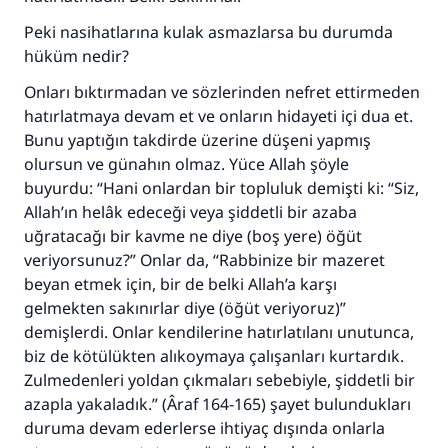
Peki nasihatlarına kulak asmazlarsa bu durumda
hüküm nedir?
Onları bıktırmadan ve sözlerinden nefret ettirmeden
hatırlatmaya devam et ve onların hidayeti içi dua et.
Bunu yaptığın takdirde üzerine düşeni yapmış
olursun ve günahın olmaz. Yüce Allah şöyle
buyurdu: “Hani onlardan bir topluluk demişti ki: “Siz,
Allah’ın helâk edeceği veya şiddetli bir azaba
uğratacağı bir kavme ne diye (boş yere) öğüt
veriyorsunuz?” Onlar da, “Rabbinize bir mazeret
beyan etmek için, bir de belki Allah’a karşı
gelmekten sakınırlar diye (öğüt veriyoruz)”
demişlerdi. Onlar kendilerine hatırlatılanı unutunca,
biz de kötülükten alıkoymaya çalışanları kurtardık.
Zulmedenleri yoldan çıkmaları sebebiyle, şiddetli bir
azapla yakaladık.” (Âraf 164-165) şayet bulundukları
duruma devam ederlerse ihtiyaç dışında onlarla