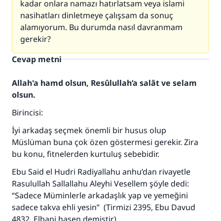
kadar onlara namazı hatırlatsam veya islami
nasihatları dinletmeye çalışsam da sonuç
alamıyorum. Bu durumda nasıl davranmam
gerekir?
Cevap metni
Allah'a hamd olsun, Resûlullah’a salât ve selam
olsun.
Birincisi:
İyi arkadaş seçmek önemli bir husus olup
Müslüman buna çok özen göstermesi gerekir. Zira
bu konu, fitnelerden kurtuluş sebebidir.
Ebu Said el Hudri Radiyallahu anhu’dan rivayetle
Rasulullah Sallallahu Aleyhi Vesellem şöyle dedi:
“Sadece Müminlerle arkadaşlık yap ve yemeğini
sadece takva ehli yesin” (Tirmizi 2395, Ebu Davud
4832, Elbani hasen demiştir)