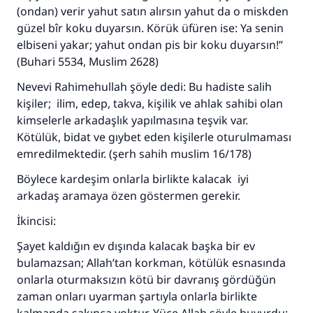
(ondan) verir yahut satın alırsın yahut da o miskden
güzel bîr koku duyarsın. Körük üfüren ise: Ya senin
elbiseni yakar; yahut ondan pis bir koku duyarsın!”
(Buhari 5534, Muslim 2628)
Nevevi Rahimehullah şöyle dedi: Bu hadiste salih
kişiler; ilim, edep, takva, kişilik ve ahlak sahibi olan
kimselerle arkadaşlık yapılmasına teşvik var.
Kötülük, bidat ve gıybet eden kişilerle oturulmaması
emredilmektedir. (şerh sahih muslim 16/178)
Böylece kardeşim onlarla birlikte kalacak iyi
arkadaş aramaya özen göstermen gerekir.
İkincisi:
Şayet kaldığın ev dışında kalacak başka bir ev
bulamazsan; Allah’tan korkman, kötülük esnasında
onlarla oturmaksızın kötü bir davranış gördüğün
zaman onları uyarman şartıyla onlarla birlikte