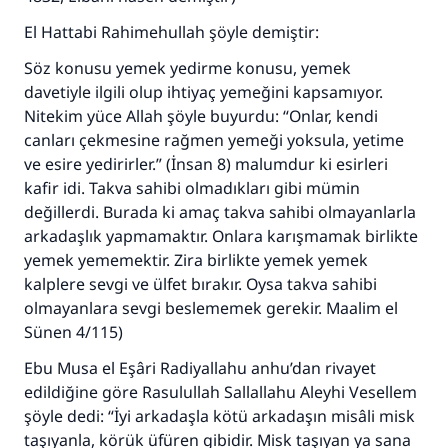
El Hattabi Rahimehullah şöyle demiştir:
Söz konusu yemek yedirme konusu, yemek
davetiyle ilgili olup ihtiyaç yemeğini kapsamıyor.
Nitekim yüce Allah şöyle buyurdu: “Onlar, kendi
canları çekmesine rağmen yemeği yoksula, yetime
ve esire yedirirler.” (İnsan 8) malumdur ki esirleri
kafir idi. Takva sahibi olmadıkları gibi mümin
değillerdi. Burada ki amaç takva sahibi olmayanlarla
arkadaşlık yapmamaktır. Onlara karışmamak birlikte
yemek yememektir. Zira birlikte yemek yemek
kalplere sevgi ve ülfet bırakır. Oysa takva sahibi
olmayanlara sevgi beslememek gerekir. Maalim el
Sünen 4/115)
Ebu Musa el Eşâri Radiyallahu anhu’dan rivayet
edildiğine göre Rasulullah Sallallahu Aleyhi Vesellem
şöyle dedi: “İyi arkadaşla kötü arkadaşın misâli misk
taşıyanla, körük üfüren gibidir. Misk taşıyan ya sana