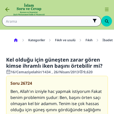
Kategoriler
Fıkıh ve usulü
Fıkıh
İbadetl
Kel olduğu için güneşten zarar gören
kimse ihramlı iken başını örtebilir mi?
16/Cemaziyelahir/1434 , 26/Nisan/2013
9,620
Soru
26724
Ben, Allah'ın izniyle hac yapmak istiyorum Fakat
benim problemim şudur: Ben, başını örten saçı
olmayan kel bir adamım. Tenim ise çok hassas
olduğu için güneş ışınını gördüğünde sağlığımı