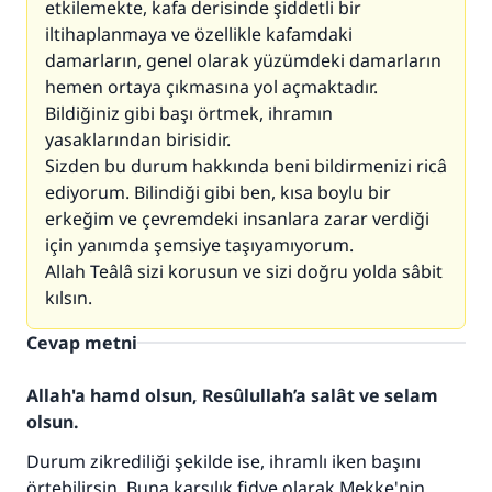
etkilemekte, kafa derisinde şiddetli bir
iltihaplanmaya ve özellikle kafamdaki
damarların, genel olarak yüzümdeki damarların
hemen ortaya çıkmasına yol açmaktadır.
Bildiğiniz gibi başı örtmek, ihramın
yasaklarından birisidir.
Sizden bu durum hakkında beni bildirmenizi ricâ
ediyorum. Bilindiği gibi ben, kısa boylu bir
erkeğim ve çevremdeki insanlara zarar verdiği
için yanımda şemsiye taşıyamıyorum.
Allah Teâlâ sizi korusun ve sizi doğru yolda sâbit
kılsın.
Cevap metni
Allah'a hamd olsun, Resûlullah’a salât ve selam
olsun.
110845 Nolu Cevap, bir evliliği
Durum zikrediliği şekilde ise, ihramlı iken başını
kurtardı.
örtebilirsin. Buna karşılık fidye olarak Mekke'nin