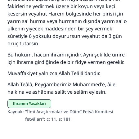
fakirlerine yedirmek üzere bir koyun veya keçi
Ümmete cevapları ulaştırmak için bizi destekle
kesersin veyahut Harem bölgesinde her birisi için
Rasulullah ﷺ şöyle dedi:
yarım sa' hurma veya hurmanın dışında yarım sa' o
Her kim bir hayra yol gösterirse , hayrı yapan
ülkenin yiyecek maddesinden bir şey vermek
kişinin sevabı kadar ona sevap yazılır.
sûretiyle 6 yoksulu doyurursun veyahut da 3 gün
oruç tutarsın.
(MUSLIM 1893)
Bu hüküm, haccın ihramı içindir. Aynı şekilde umre
için ihrama girdiğinde de bir fidye vermen gerekir.
Şimdi katkı yapın!
Muvaffakiyet yalnızca Allah Teâlâ'dandır.
Allah Teâlâ, Peygamberimiz Muhammed'e, âile
halkına ve ashâbına salât ve selâm eylesin.
İhramın Yasakları
Kaynak
:
"İlmî Araştırmalar ve Dâimî Fetvâ Komitesi
fetvâları"; c: 11, s: 181