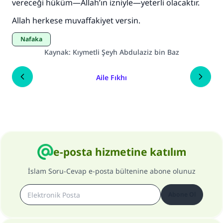
vereceği hüküm—Allah’ın izniyle—yeterli olacaktır.
Allah herkese muvaffakiyet versin.
Nafaka
Kaynak
:
Kıymetli Şeyh Abdulaziz bin Baz
Aile Fıkhı
e-posta hizmetine katılım
İslam Soru-Cevap e-posta bültenine abone olunuz
Abone Ol