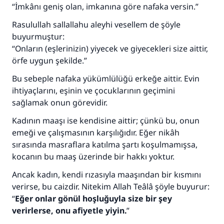
“İmkânı geniş olan, imkanına göre nafaka versin.”
110845 Nolu Cevap, bir evliliği
Rasulullah sallallahu aleyhi vesellem de şöyle
buyurmuştur:
kurtardı.
“Onların (eşlerinizin) yiyecek ve giyecekleri size aittir,
örfe uygun şekilde.”
Ümmete cevapları ulaştırmak için bizi destekle
Bu sebeple nafaka yükümlülüğü erkeğe aittir. Evin
Rasulullah ﷺ şöyle dedi:
ihtiyaçlarını, eşinin ve çocuklarının geçimini
Her kim bir hayra yol gösterirse , hayrı yapan
sağlamak onun görevidir.
kişinin sevabı kadar ona sevap yazılır.
Kadının maaşı ise kendisine aittir; çünkü bu, onun
(MUSLIM 1893)
emeği ve çalışmasının karşılığıdır. Eğer nikâh
sırasında masraflara katılma şartı koşulmamışsa,
kocanın bu maaş üzerinde bir hakkı yoktur.
Şimdi katkı yapın!
Ancak kadın, kendi rızasıyla maaşından bir kısmını
verirse, bu caizdir. Nitekim Allah Teâlâ şöyle buyurur:
“
Eğer onlar gönül hoşluğuyla size bir şey
verirlerse, onu afiyetle yiyin.
”