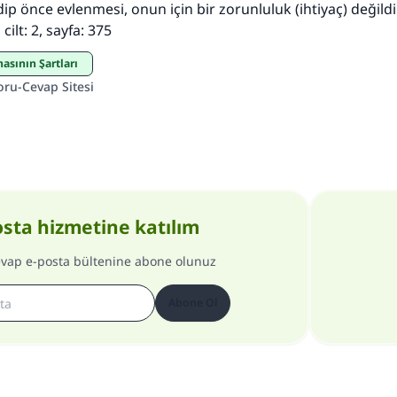
ip önce evlenmesi, onun için bir zorunluluk (ihtiyaç) değildi
cilt: 2, sayfa: 375
masının Şartları
oru-Cevap Sitesi
osta hizmetine katılım
evap e-posta bültenine abone olunuz
Abone Ol