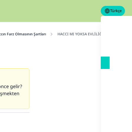
Türkçe
cın Farz Olmasının Şartları
HACCI MI YOKSA EVLİLİĞİ Mİ ÖNE ALMASI
nce gelir?
düşmekten