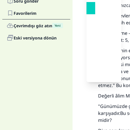
Soru gönder
Hamd, yalnızca 
Favorilerim
Bir kimse evlen
hacca tercih e
Çevrimdışı göz atın
Yeni
İbn-i Kudâme -
Eski versiyona dönün
Muğnî", cilt: 5,
"Bir kimsenin 
endişe ediyorsa
vazgeçmesi müm
gelmiyorsa ve 
durumda onun i
etmez." Bu kon
Değerli âlim M
"Günümüzde gen
karşıyadır.Bu 
midir?