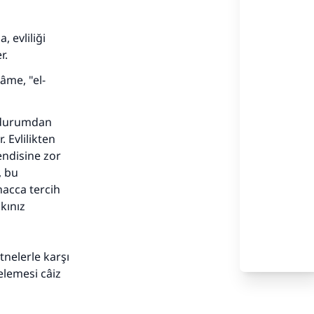
, evliliği
r.
âme, "el-
u durumdan
. Evlilikten
endisine zor
, bu
hacca tercih
kınız
tnelerle karşı
elemesi câiz