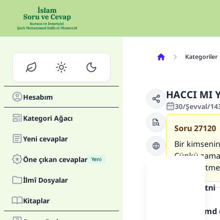
Kategoriler
HACCI MI 
Hesabım
30/Şevval/14
Kategori Ağacı
Soru
27120
Yeni cevaplar
Bir kimsenin
Çünkü zamanı
Öne çıkan cevaplar
Yeni
endişe etmek
İlmî Dosyalar
Cevap metni
Kitaplar
Allah'a hamd 