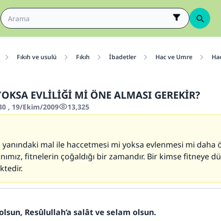
Fıkıh ve usulü
Fıkıh
İbadetler
Hac ve Umre
Hac
YOKSA EVLİLİĞİ Mİ ÖNE ALMASI GEREKİR?
30 , 19/Ekim/2009
13,325
 yanındaki mal ile haccetmesi mi yoksa evlenmesi mi daha ö
mız, fitnelerin çoğaldığı bir zamandır. Bir kimse fitneye 
tedir.
olsun, Resûlullah’a salât ve selam olsun.