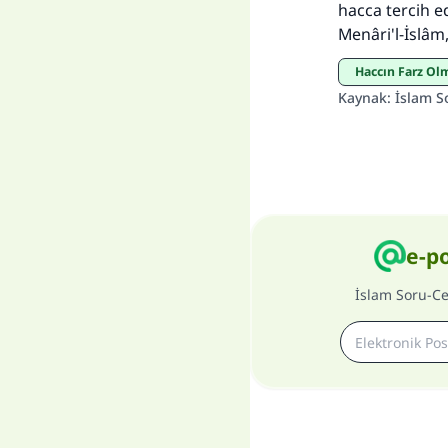
hacca tercih ed
Menâri'l-İslâm, 
Haccın Farz Ol
Kaynak
:
İslam S
e-p
İslam Soru-C