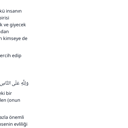
adar
nkü insanın
irisi
ek ve giyecek
ından
an kimseye de
tercih edip
وَلِلَّهِ عَلَى الن ]
ki bir
rden (onun
fazla önemli
senin evliliği