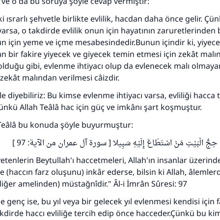
ve o da bu soruya şöyle cevap vermiştir:
Rasulullah ﷺ şöyle dedi:
 kim bir hayra yol gösterirse , hayrı yapan kişinin sevabı k
i ısrarlı şehvetle birlikte evlilik, hacdan daha önce gelir. Çü
ona sevap yazılır.
 varsa, o takdirde evlilik onun için hayatının zaruretlerinden b
onun için yeme ve içme mesabesindedir.Bunun içindir ki, yiyec
(MUSLIM 1893)
an bir fakire yiyecek ve giyecek temin etmesi için zekât mal
 olduğu gibi, evlenme ihtiyacı olup da evlenecek malı olmay
 zekât malından verilmesi câizdir.
Şimdi katkı yapın!
 diyebiliriz: Bu kimse evlenme ihtiyacı varsa, evliliği hacca 
Çünkü Allah Teâlâ hac için güç ve imkânı şart koşmuştur.
 Teâlâ bu konuda şöyle buyurmuştur:
َّاسِ حِجُّ الْبَيْتِ مَنْ اسْتَطَاعَ إِلَيْهِ سَبِيلا [ سورة آل عمران من الآية: 97
tenlerin Beytullah'ı haccetmeleri, Allah'ın insanlar üzerinde
e (haccın farz oluşunu) inkâr ederse, bilsin ki Allah, âlemle
iğer amelinden) müstağnîdir." Âl-i İmrân Sûresi: 97
 genç ise, bu yıl veya bir gelecek yıl evlenmesi kendisi için 
akdirde haccı evliliğe tercih edip önce hacceder.Çünkü bu kim