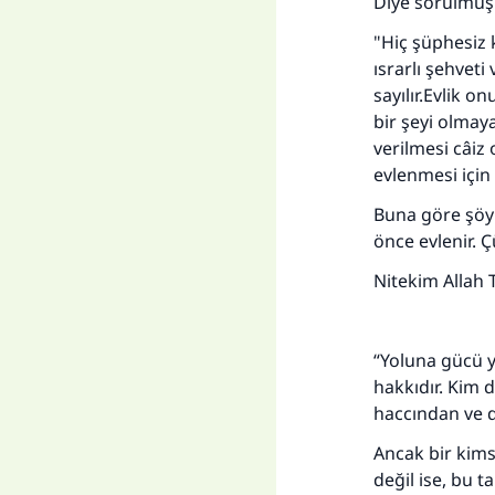
Diye sorulmuş 
Her
"Hiç şüphesiz k
ısrarlı şehveti
sayılır.Evlik 
bir şeyi olmay
verilmesi câiz
evlenmesi için
Buna göre şöyle
önce evlenir. 
Nitekim Allah
“Yoluna gücü ye
hakkıdır. Kim d
haccından ve d
Ancak bir kimse
değil ise, bu t