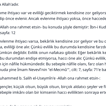
Allah'adır.
me ihtiyacı var ve evliliği geciktirmek kendisine zor geliyorsa
dip önce evlenir. Ancak evlenme ihtiyacı yoksa, önce haccede
Allah ona rahmet etsin- bu konuda şöyle demiştir: İbn-i Kud
 sayfa: 12
evlenme ihtiyacı varsa, bekârlık kendisine zor geliyor ve b
, evliliği öne alır. Çünkü evlilik bu durumda kendisine farzdır
kün değildir. Evlilik onun nafakası gibidir. Eğer bekârlık k
bu durumdan endişe etmiyorsa, haccı öne alır. Çünkü evlilik
çin nâfile hükmündedir. Bu sebeple nâfile olanı, farz olan 
uda yine İmam Nevevî'nin "el-Mecmû'", cilt: 7, sayfa: 71'e ba
uhammed b. Salih el-Useymîn'e -Allah ona rahmet etsin-:
çler, küçük olsun, büyük olsun, birçok aldatıcı şeyler ve fi
110845 Nolu Cevap, bir evliliği kurtardı.
sebeple imkânı olan bir kimsenin haccı evlilikten sonraya ert
Ümmete cevapları ulaştırmak için bizi destekle