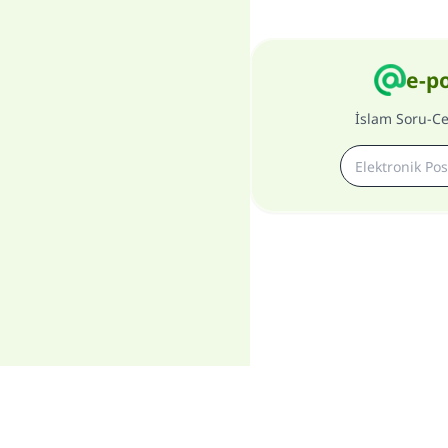
e-p
İslam Soru-C