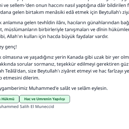
hi ve sellem-'den onun haccını nasıl yaptığına dâir bildirilen fi
ana gelen birtakım menâsiki edâ etmek için Beytullah'ı ziyâ
110845 Nolu Cevap, bir evliliği kurtardı.
ek anlamına gelen tevhîdin ilânı, hacıların günahlarından bağ
, müslümanların birbirleriyle tanışmaları ve dînin hükümler
Ümmete cevapları ulaştırmak için bizi destekle
i, Allah'ın kulları için hacda büyük faydalar vardır.
Rasulullah ﷺ şöyle dedi:
ey genç!
 kim bir hayra yol gösterirse , hayrı yapan kişinin sevabı k
ona sevap yazılır.
k olmasına ve yaşadığınız yerin Kanada gibi uzak bir yer ol
kında sorular sormanız, teşekkür edilmeyi gerektiren güze
(MUSLIM 1893)
lah Teâlâ'dan, size Beytullah'ı ziyâret etmeyi ve hac farîzayı y
p etmesini dilerim.
Şimdi katkı yapın!
Peygamberimiz Muhammed'e salât ve selâm eylesin.
in Hükmü
Hac ve Umrenin Yapılışı
uhammed Salih El Muneccid