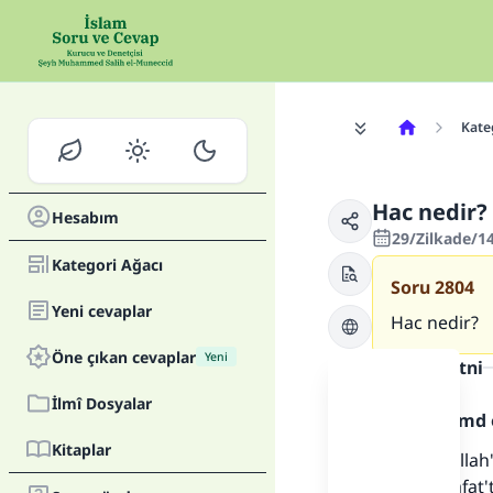
Kate
Hac nedir?
Hesabım
29/Zilkade/1
Kategori Ağacı
Soru
2804
Yeni cevaplar
Hac nedir?
Öne çıkan cevaplar
Yeni
Cevap metni
İlmî Dosyalar
Allah'a hamd 
Kitaplar
Hac; Beytullah'
etmek, Arafat'