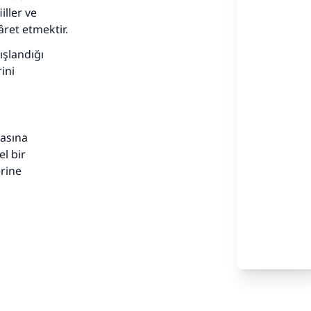
iller ve
ret etmektir.
ışlandığı
ini
adar
masına
l bir
erine