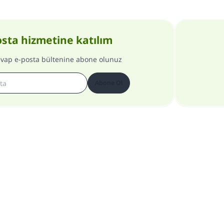
osta hizmetine katılım
evap e-posta bültenine abone olunuz
Abone Ol
Site hakkında
Genel Müdür hakkında
Gizlilik Politikası
Bütün hakları, www.islam-qa.com sitesine aittir 1997-2025 ©