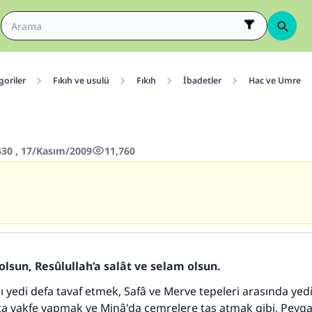
goriler
Fıkıh ve usulü
Fıkıh
İbadetler
Hac ve Umre
430 , 17/Kasım/2009
11,760
olsun, Resûlullah’a salât ve selam olsun.
ı yedi defa tavaf etmek, Safâ ve Merve tepeleri arasında yedi
ta vakfe yapmak ve Minâ'da cemrelere taş atmak gibi, Peyg