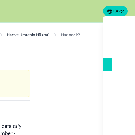
Türkçe
Hac ve Umrenin Hükmü
Hac nedir?
 defa sa'y
amber -