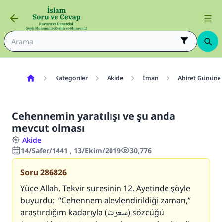
Kategoriler
Akide
İman
Ahiret Gününe
Cehennemin yaratılışı ve şu anda
mevcut olması
Akide
14/Safer/1441 , 13/Ekim/2019
30,776
Soru
286826
Yüce Allah, Tekvir suresinin 12. Ayetinde şöyle
buyurdu: “Cehennem alevlendirildiği zaman,”
araştırdığım kadarıyla (سعرت) sözcüğü