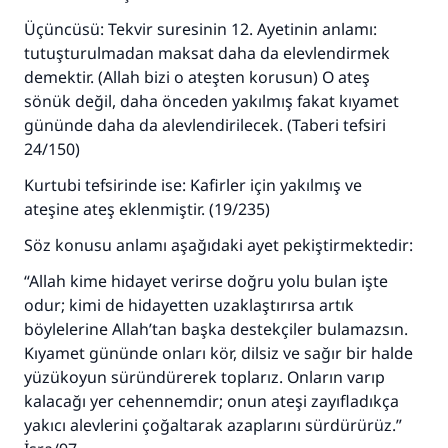
Üçüncüsü: Tekvir suresinin 12. Ayetinin anlamı:
tutuşturulmadan maksat daha da elevlendirmek
demektir. (Allah bizi o ateşten korusun) O ateş
sönük değil, daha önceden yakılmış fakat kıyamet
gününde daha da alevlendirilecek. (Taberi tefsiri
24/150)
Kurtubi tefsirinde ise: Kafirler için yakılmış ve
ateşine ateş eklenmiştir. (19/235)
Söz konusu anlamı aşağıdaki ayet pekiştirmektedir:
“Allah kime hidayet verirse doğru yolu bulan işte
odur; kimi de hidayetten uzaklaştırırsa artık
böylelerine Allah’tan başka destekçiler bulamazsın.
Kıyamet gününde onları kör, dilsiz ve sağır bir halde
yüzükoyun süründürerek toplarız. Onların varıp
kalacağı yer cehennemdir; onun ateşi zayıfladıkça
yakıcı alevlerini çoğaltarak azaplarını sürdürürüz.”