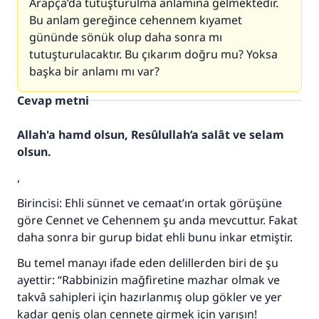
Arapça’da tutuşturulma anlamına gelmektedir.
Bu anlam gereğince cehennem kıyamet
gününde sönük olup daha sonra mı
tutuşturulacaktır. Bu çıkarım doğru mu? Yoksa
başka bir anlamı mı var?
Cevap metni
Allah'a hamd olsun, Resûlullah’a salât ve selam
olsun.
,
Birincisi: Ehli sünnet ve cemaat’ın ortak görüşüne
göre Cennet ve Cehennem şu anda mevcuttur. Fakat
daha sonra bir gurup bidat ehli bunu inkar etmiştir.
Bu temel manayı ifade eden delillerden biri de şu
ayettir: “Rabbinizin mağfiretine mazhar olmak ve
takvâ sahipleri için hazırlanmış olup gökler ve yer
kadar geniş olan cennete girmek için yarışın!