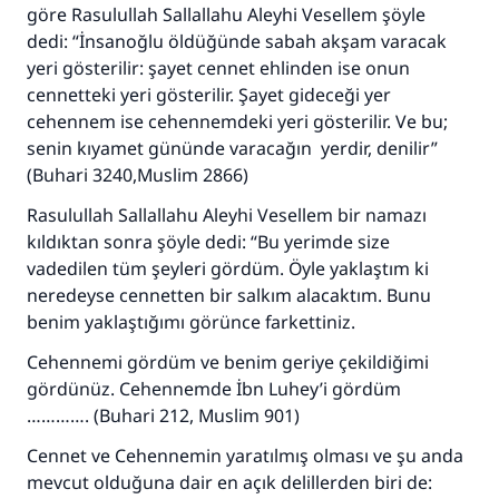
göre Rasulullah Sallallahu Aleyhi Vesellem şöyle
dedi: “İnsanoğlu öldüğünde sabah akşam varacak
yeri gösterilir: şayet cennet ehlinden ise onun
cennetteki yeri gösterilir. Şayet gideceği yer
cehennem ise cehennemdeki yeri gösterilir. Ve bu;
senin kıyamet gününde varacağın yerdir, denilir”
(Buhari 3240,Muslim 2866)
Rasulullah Sallallahu Aleyhi Vesellem bir namazı
kıldıktan sonra şöyle dedi: “Bu yerimde size
vadedilen tüm şeyleri gördüm. Öyle yaklaştım ki
neredeyse cennetten bir salkım alacaktım. Bunu
benim yaklaştığımı görünce farkettiniz.
Cehennemi gördüm ve benim geriye çekildiğimi
gördünüz. Cehennemde İbn Luhey’i gördüm
…………. (Buhari 212, Muslim 901)
Cennet ve Cehennemin yaratılmış olması ve şu anda
mevcut olduğuna dair en açık delillerden biri de: