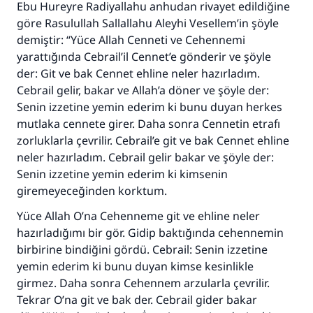
Ebu Hureyre Radiyallahu anhudan rivayet edildiğine
göre Rasulullah Sallallahu Aleyhi Vesellem’in şöyle
demiştir: “Yüce Allah Cenneti ve Cehennemi
yarattığında Cebrail’il Cennet’e gönderir ve şöyle
der: Git ve bak Cennet ehline neler hazırladım.
Cebrail gelir, bakar ve Allah’a döner ve şöyle der:
Senin izzetine yemin ederim ki bunu duyan herkes
mutlaka cennete girer. Daha sonra Cennetin etrafı
zorluklarla çevrilir. Cebrail’e git ve bak Cennet ehline
neler hazırladım. Cebrail gelir bakar ve şöyle der:
Senin izzetine yemin ederim ki kimsenin
giremeyeceğinden korktum.
Yüce Allah O’na Cehenneme git ve ehline neler
hazırladığımı bir gör. Gidip baktığında cehennemin
birbirine bindiğini gördü. Cebrail: Senin izzetine
yemin ederim ki bunu duyan kimse kesinlikle
girmez. Daha sonra Cehennem arzularla çevrilir.
Tekrar O’na git ve bak der. Cebrail gider bakar