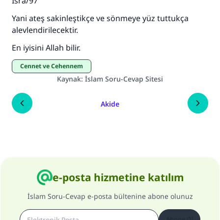
İsra/97
Yani ateş sakinleştikçe ve sönmeye yüz tuttukça
alevlendirilecektir.
En iyisini Allah bilir.
Cennet ve Cehennem
Kaynak
:
İslam Soru-Cevap Sitesi
Akide
e-posta hizmetine katılım
İslam Soru-Cevap e-posta bültenine abone olunuz
Abone Ol