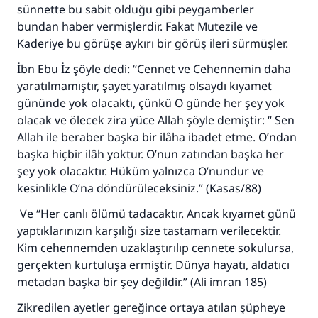
sünnette bu sabit olduğu gibi peygamberler
bundan haber vermişlerdir. Fakat Mutezile ve
Kaderiye bu görüşe aykırı bir görüş ileri sürmüşler.
İbn Ebu İz şöyle dedi: “Cennet ve Cehennemin daha
yaratılmamıştır, şayet yaratılmış olsaydı kıyamet
gününde yok olacaktı, çünkü O günde her şey yok
olacak ve ölecek zira yüce Allah şöyle demiştir: “ Sen
Allah ile beraber başka bir ilâha ibadet etme. O’ndan
başka hiçbir ilâh yoktur. O’nun zatından başka her
şey yok olacaktır. Hüküm yalnızca O’nundur ve
kesinlikle O’na döndürüleceksiniz.” (Kasas/88)
Ve “Her canlı ölümü tadacaktır. Ancak kıyamet günü
yaptıklarınızın karşılığı size tastamam verilecektir.
Kim cehennemden uzaklaştırılıp cennete sokulursa,
gerçekten kurtuluşa ermiştir. Dünya hayatı, aldatıcı
metadan başka bir şey değildir.” (Ali imran 185)
Zikredilen ayetler gereğince ortaya atılan şüpheye