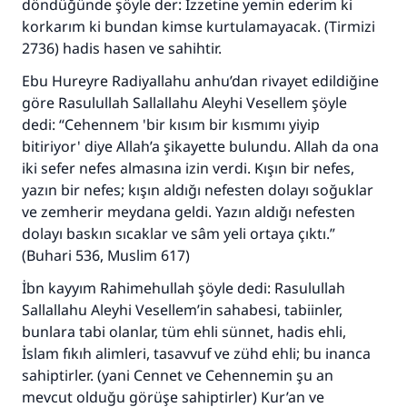
döndüğünde şöyle der: İzzetine yemin ederim ki
korkarım ki bundan kimse kurtulamayacak. (Tirmizi
2736) hadis hasen ve sahihtir.
110845 Nolu Cevap, bir evliliği
Ebu Hureyre Radiyallahu anhu’dan rivayet edildiğine
kurtardı.
göre Rasulullah Sallallahu Aleyhi Vesellem şöyle
dedi: “Cehennem 'bir kısım bir kısmımı yiyip
Ümmete cevapları ulaştırmak için bizi destekle
bitiriyor' diye Allah’a şikayette bulundu. Allah da ona
iki sefer nefes almasına izin verdi. Kışın bir nefes,
Rasulullah ﷺ şöyle dedi:
yazın bir nefes; kışın aldığı nefesten dolayı soğuklar
Her kim bir hayra yol gösterirse , hayrı yapan
ve zemherir meydana geldi. Yazın aldığı nefesten
kişinin sevabı kadar ona sevap yazılır.
dolayı baskın sıcaklar ve sâm yeli ortaya çıktı.”
(MUSLIM 1893)
(Buhari 536, Muslim 617)
İbn kayyım Rahimehullah şöyle dedi: Rasulullah
Sallallahu Aleyhi Vesellem’in sahabesi, tabiinler,
Şimdi katkı yapın!
bunlara tabi olanlar, tüm ehli sünnet, hadis ehli,
İslam fıkıh alimleri, tasavvuf ve zühd ehli; bu inanca
sahiptirler. (yani Cennet ve Cehennemin şu an
mevcut olduğu görüşe sahiptirler) Kur’an ve