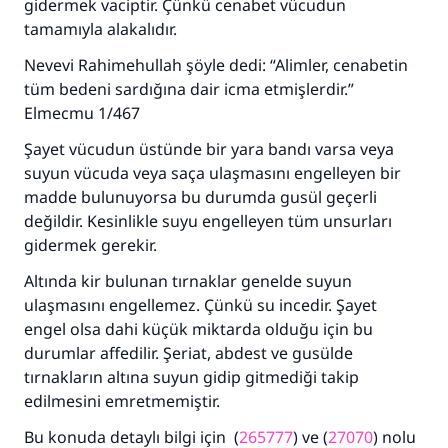
gidermek vaciptir. Çünkü cenabet vücudun
Her kim bir hayra yol gösterirse , hayrı yapan
tamamıyla alakalıdır.
kişinin sevabı kadar ona sevap yazılır.
Nevevi Rahimehullah şöyle dedi: “Alimler, cenabetin
(MUSLIM 1893)
tüm bedeni sardığına dair icma etmişlerdir.”
Elmecmu 1/467
Şimdi katkı yapın!
Şayet vücudun üstünde bir yara bandı varsa veya
suyun vücuda veya saça ulaşmasını engelleyen bir
madde bulunuyorsa bu durumda gusül geçerli
değildir. Kesinlikle suyu engelleyen tüm unsurları
gidermek gerekir.
Altında kir bulunan tırnaklar genelde suyun
ulaşmasını engellemez. Çünkü su incedir. Şayet
engel olsa dahi küçük miktarda olduğu için bu
durumlar affedilir. Şeriat, abdest ve gusülde
tırnakların altına suyun gidip gitmediği takip
edilmesini emretmemiştir.
Bu konuda detaylı bilgi için (
265777
) ve (
27070
) nolu