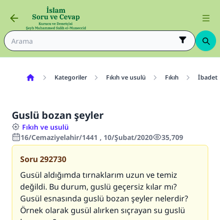
Kategoriler
Fıkıh ve usulü
Fıkıh
İbadetl
Guslü bozan şeyler
Fıkıh ve usulü
16/Cemaziyelahir/1441 , 10/Şubat/2020
35,709
Soru
292730
Gusül aldığımda tırnaklarım uzun ve temiz
değildi. Bu durum, guslü geçersiz kılar mı?
Gusül esnasında guslü bozan şeyler nelerdir?
Örnek olarak gusül alırken sıçrayan su guslü