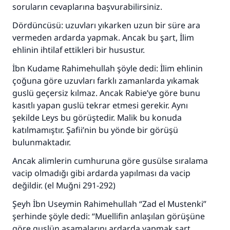
soruların cevaplarına başvurabilirsiniz.
Dördüncüsü: uzuvları yıkarken uzun bir süre ara
vermeden ardarda yapmak. Ancak bu şart, İlim
ehlinin ihtilaf ettikleri bir husustur.
İbn Kudame Rahimehullah şöyle dedi: İlim ehlinin
çoğuna göre uzuvları farklı zamanlarda yıkamak
guslü geçersiz kılmaz. Ancak Rabie’ye göre bunu
kasıtlı yapan guslü tekrar etmesi gerekir. Aynı
şekilde Leys bu görüştedir. Malik bu konuda
katılmamıştır. Şafii’nin bu yönde bir görüşü
bulunmaktadır.
Ancak alimlerin cumhuruna göre gusülse sıralama
vacip olmadığı gibi ardarda yapılması da vacip
değildir. (el Muğni 291-292)
Şeyh İbn Useymin Rahimehullah “Zad el Mustenki”
şerhinde şöyle dedi: “Muellifin anlaşılan görüşüne
göre guslün aşamalarını ardarda yapmak şart