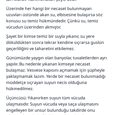
Üzerinde her hangi bir necaset bulunmayan
uzuvları üstünde akan su, elbisesine bulaşırsa söz
konusu su temiz hükmündedir. Çünkü su, temiz
vücudun üzerinden akmıştır.
Şayet bir kimse temiz bir suyla yıkanır, su yere
döküldükten sonra tekrar kendine sıçrarsa guslün
geçerliliğini ve taharetini etkilemez.
Günümüzde yaygın olan banyolar, tuvaletlerden ayrı
yapılır. Bu nedenle yıkanan kimseye necaset
bulaşmaz. Vesvese kapısını açmamak için şüpheyle
yaklaşmamak lazım. Yerde bir necaset bulunmadığı
110845 Nolu Cevap, bir evliliği
müddetçe sıçrayan suyun necis olduğuna
hükmedilmez.
kurtardı.
Üçüncüsü: Yıkanırken suyun tüm vücuda
Ümmete cevapları ulaştırmak için bizi destekle
ulaşmasıdır. Suyun vücuda veya saça ulaşmasını
engelleyen bir unsur bulunduğu takdirde onu
Rasulullah ﷺ şöyle dedi: