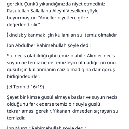
gerekir. Çünkü yıkandığınızda niyet etmediniz.
Rasulullah Sallallahu Aleyhi Vesellem şöyle
buyurmuştur: “Ameller niyetlere göre
değerlendirilir”
İkincisi: yıkanmak için kullanılan su, temiz olmalıdır.
İbn Abdulber Rahimehullah şöyle dedi:
Su, necis olabildiği gibi temiz olabilir. Alimler, necis
suyun ne temiz ne de temizleyici olmadığı için onu
gusül için kullanmanın caiz olmadığına dair görüş
birliğindedirler.
(el Temhid 16/19)
Şayet bir kimse gusül almaya başlar ve suyun necis
olduğunu fark ederse temiz bir suyla guslü
tekrarlaması gerekir. Yıkanan kimseden sıçrayan su
temizdir.
İbn Munzir Rahimehullah şöyle dedi: