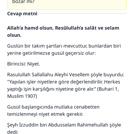
bozar mı?
Cevap metni
Allah'a hamd olsun, Resûlullah’a salât ve selam
olsun.
Guslün bir takım şartları mevcuttur, bunlardan biri
yerine getirilmezse gusül geçersiz olur:
Birincisi: Niyet.
Rasulullah Sallallahu Aleyhi Vesellem şöyle buyurdu:
"Yapılan işler niyetlere göre değerlendirilir. Herkes
yaptığı işin karşılığını niyetine göre alır.” (Buhari 1,
Muslim 1907)
Gusül başlangıcında mutlaka cenabetten
temizlenmeyi niyet etmek gerekir.
Şeyh İzzuddin bin Abdusselam Rahimehullah şöyle
dedi: