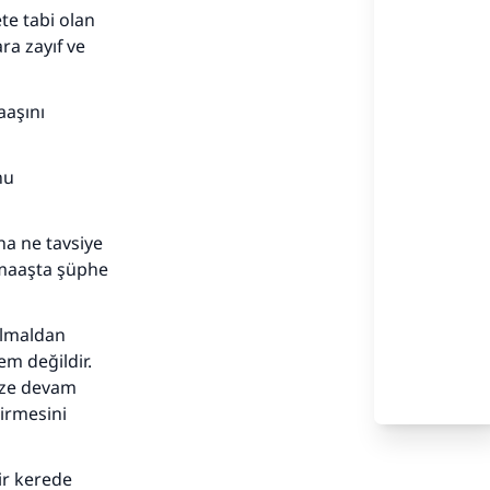
te tabi olan
ra zayıf ve
aaşını
nu
na ne tavsiye
 maaşta şüphe
adar
ulmaldan
em değildir.
nize devam
dirmesini
ir kerede