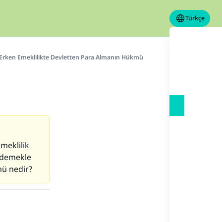
Türkçe
Erken Emeklilikte Devletten Para Almanın Hükmü
meklilik
 ödemekle
mü nedir?