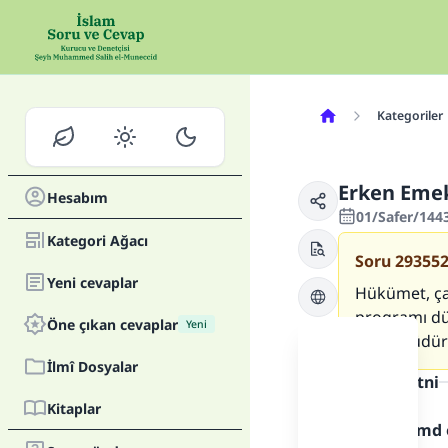
Kategoriler
Erken Emek
Hesabım
01/Safer/1443
Kategori Ağacı
Soru
29355
Yeni cevaplar
Hükümet, çal
programı düz
Öne çıkan cevaplar
Yeni
yükümlüdürl
İlmî Dosyalar
Cevap metni
Kitaplar
Allah'a hamd 