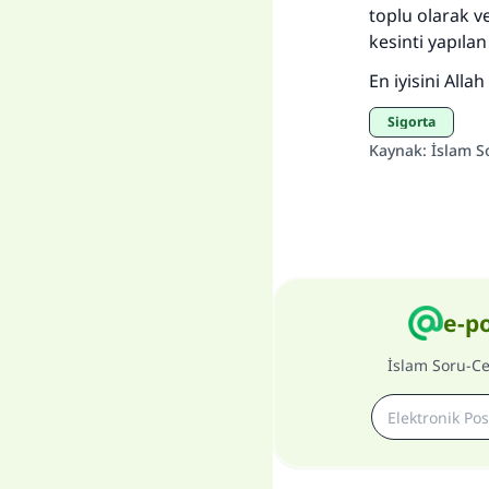
toplu olarak v
kesinti yapıla
En iyisini Allah b
Sigorta
Kaynak
:
İslam S
e-p
İslam Soru-C