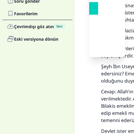
Soru gönder
Emeklilik esna
emeklilik sist
Favorilerim
bakıma muhtaçl
Çevrimdışı göz atın
Yeni
Şeyh Abdulaziz
almanın hükm
Eski versiyona dönün
Cevap: Alimler
söylemişlerdir.
Şeyh İbn Useym
edersiniz? Eme
olduğunu duyd
Her
Cevap: Allah’ı
verilmektedir. 
Bilakis emeklin
edip emekli ma
temenni ederiz
Devlet ister e