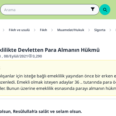
Fıkıh ve usulü
Fıkıh
Muamelat/Hukuk
Sigorta
lilikte Devletten Para Almanın Hükmü
 , 08/Eylül/2021
3,290
2
ışanlar için isteğe bağlı emeklilik yaşından önce bir erken e
enledi. Emekli olmak isteyen adaylar 36 .. tutarında para
er. Bunun üzerine emeklilik esnasında parayı almanın hük
olsun, Resûlullah’a salât ve selam olsun.