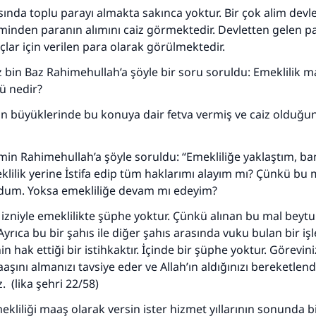
sında toplu parayı almakta sakınca yoktur. Bir çok alim devle
eminden paranın alımını caiz görmektedir. Devletten gelen pa
ar için verilen para olarak görülmektedir.
 bin Baz Rahimehullah’a şöyle bir soru soruldu: Emeklilik m
ü nedir?
in büyüklerinde bu konuya dair fetva vermiş ve caiz olduğu
110845 Nolu Cevap, bir evliliği kurtardı.
Ümmete cevapları ulaştırmak için bizi destekle
in Rahimehullah’a şöyle soruldu: “Emekliliğe yaklaştım, ba
klilik yerine İstifa edip tüm haklarımı alayım mı? Çünkü bu
Rasulullah ﷺ şöyle dedi:
um. Yoksa emekliliğe devam mı edeyim?
 kim bir hayra yol gösterirse , hayrı yapan kişinin sevabı k
ona sevap yazılır.
n izniyle emeklilikte şüphe yoktur. Çünkü alınan bu mal beyt
Ayrıca bu bir şahıs ile diğer şahıs arasında vuku bulan bir işl
(MUSLIM 1893)
in hak ettiği bir istihkaktır. İçinde bir şüphe yoktur. Görevi
aşını almanızı tavsiye eder ve Allah’ın aldığınızı bereketlen
. (lika şehri 22/58)
Şimdi katkı yapın!
mekliliği maaş olarak versin ister hizmet yıllarının sonunda b