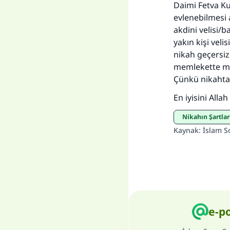
Daimi Fetva Ku
evlenebilmesi 
akdini velisi/
yakın kişi veli
nikah geçersi
memlekette me
Çünkü nikahta 
En iyisini Allah b
Nikahın Şartlar
Kaynak
:
İslam S
e-p