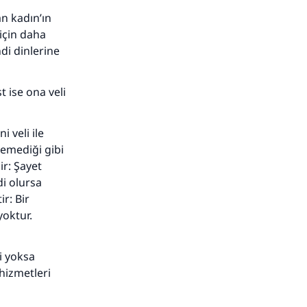
n kadın’ın
 için daha
ndi dinlerine
adar
t ise ona veli
i veli ile
remediği gibi
ir: Şayet
di olursa
r: Bir
yoktur.
i yoksa
hizmetleri