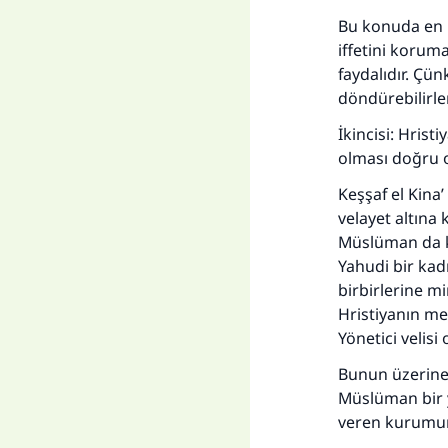
Bu konuda en 
iffetini korum
faydalıdır. Çün
döndürebilirler
Her
İkincisi: Hrist
olması doğru o
Keşşaf el Kina’
velayet altına 
Müslüman da ka
Yahudi bir kadı
birbirlerine m
Hristiyanın me
Yönetici velisi 
Bunun üzerine 
Müslüman bir y
veren kurumun