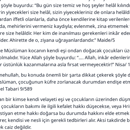
 şöyle buyurdu: “Bu gün size temiz ve hoş şeyler helâl kılınd
in yiyecekleri size helâl, sizin yiyecekleriniz de onlara helâldi
rdan iffetli olanlarla, daha önce kendilerine kitap verilenle
ar da, mehirlerini vermeniz kaydıyla; evlenmek, zina etmemek v
 size helâldir. Her kim de inanılması gerekenleri inkâr ede
ider. Ahirette de o, ziyana uğrayanlardandır.” Maide/5
kte Müslüman kocanın kendi eşi ondan doğacak çocukları üz
olmalıdır. Yüce Allah şöyle buyurdu: “…. Allah, inkâr edenler
bir üstünlük kazanmalarına asla fırsat vermeyecektir!” Nisa/ 
mehullah, bu konuda önemli bir şarta dikkat çekerek şöyle d
slüman, çocuğunun küfre zorlanacak durumdan endişe et
 el Tabari 9/589
n bir kimse kendi velayeti eşi ve çocukların üzerinden dü
çocukların bakımı ile ilgili kefalet hakkı düşecekse, veya Hri
istiyan etme hakkı doğarsa bu durumda hakkını elde etmek i
er, kendisi ve nesli için gerekli tedbirleri alır. Aksi takdirde 
k caiz değildir.