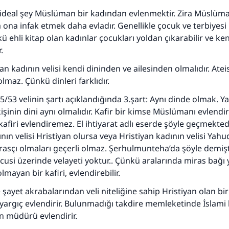
110845 Nolu Cevap, bir evliliği kurtardı.
ideal şey Müslüman bir kadından evlenmektir. Zira Müslüma
Ümmete cevapları ulaştırmak için bizi destekle
a ona infak etmek daha evladır. Genellikle çocuk ve terbiyesi
kü ehli kitap olan kadınlar çocukları yoldan çıkarabilir ve ke
Rasulullah ﷺ şöyle dedi:
.
 kim bir hayra yol gösterirse , hayrı yapan kişinin sevabı k
ona sevap yazılır.
iyan kadının velisi kendi dininden ve ailesinden olmalıdır. Ateis
lmaz. Çünkü dinleri farklıdır.
(MUSLIM 1893)
 5/53 velinin şartı açıklandığında 3.şart: Aynı dinde olmak. Yan
kişinin dini aynı olmalıdır. Kafir bir kimse Müslümanı evlendi
Şimdi katkı yapın!
firi evlendiremez. El ihtiyarat adlı eserde şöyle geçmekted
nın velisi Hristiyan olursa veya Hristiyan kadının velisi Yahu
irasçı olmaları geçerli olmaz. Şerhulmunteha’da şöyle demişti
cusi üzerinde velayeti yoktur.. Çünkü aralarında miras bağı 
olmayan bir kafiri, evlendirebilir.
şayet akrabalarından veli niteliğine sahip Hristiyan olan bir
argıç evlendirir. Bulunmadığı takdire memleketinde İslami 
 müdürü evlendirir.