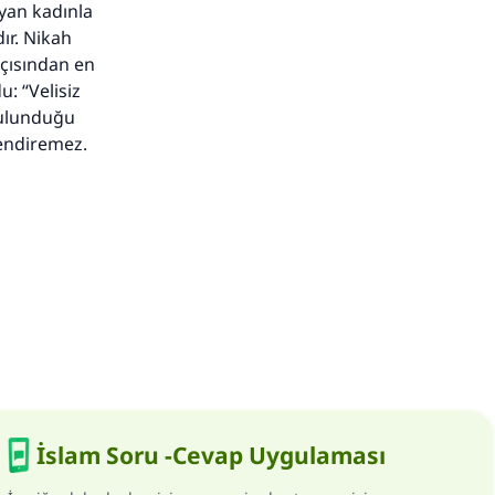
yan kadınla
ır. Nikah
açısından en
u: “Velisiz
bulunduğu
endiremez.
İslam Soru -Cevap Uygulaması