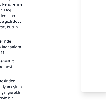
ı. Kendilerine
r.[145]
rden olan
e gizli dost
rse, bütün
erinde
in inananlara
141
emiştir:
memesi
şmesinden
stiyan eşinin
çin gerekli
böyle bir