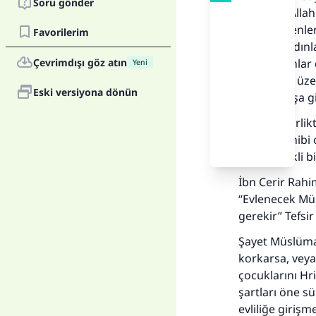
Soru gönder
Zira yüce Allah
kitap verilenler
Favorilerim
Mü’min kadınla
Çevrimdışı göz atın
iffetli kadınl
Yeni
tutmamak üzere
Eski versiyona dönün
işlediği boşa g
Bununla birli
velayet sahibi 
karşı sürekli 
İbn Cerir Rahi
“Evlenecek Mü
gerekir” Tefsir
Şayet Müslüma
korkarsa, veya 
çocuklarını Hr
şartları öne sür
evliliğe girişme