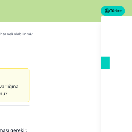
Türkçe
hta veli olabilir mi?
varlığına
 mu?
ması gerekir.