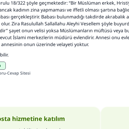
rulu 18/322 şöyle geçmektedir: “Bir Müslüman erkek, Hristi
ancak kadının zina yapmaması ve iffetli olması şartına bağlıd
babası gerçekleştirir. Babası bulunmadığı takdirde akrabalık 
si olur. Zira Rasulullah Sallallahu Aleyhi Vesellem şöyle buyurd
zdir” şayet onun velisi yoksa Müslümanların müftüsü veya 
vcut İslami merkezlerin müdürü evlendirir. Annesi onu evl
annesinin onun üzerinde velayeti yoktur.
ilir.
ı
oru-Cevap Sitesi
osta hizmetine katılım