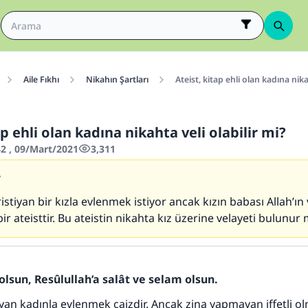
Aile Fıkhı
Nikahın Şartları
Ateist, kitap ehli olan kadına nika
ap ehli olan kadına nikahta veli olabilir mi?
2 , 09/Mart/2021
3,311
7
istiyan bir kızla evlenmek istiyor ancak kızın babası Allah’ın 
r ateisttir. Bu ateistin nikahta kız üzerine velayeti bulunur
olsun, Resûlullah’a salât ve selam olsun.
tiyan kadınla evlenmek caizdir. Ancak zina yapmayan iffetli ol