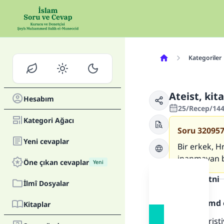
Kategoriler
Ateist, kit
Hesabım
25/Recep/144
Kategori Ağacı
Soru
32095
Yeni cevaplar
Bir erkek, Hr
inanmayan bi
Öne çıkan cevaplar
Yeni
Cevap metni
İlmî Dosyalar
Allah'a hamd 
Kitaplar
Birincisi: Hris