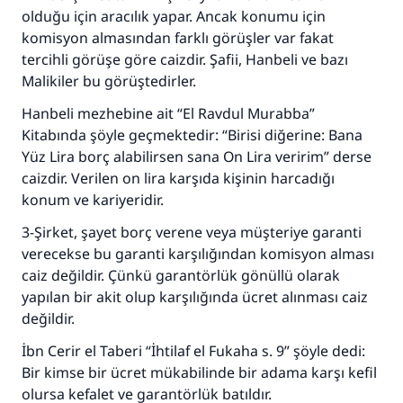
kişinin sevabı kadar ona sevap yazılır.
olduğu için aracılık yapar. Ancak konumu için
komisyon almasından farklı görüşler var fakat
(MUSLIM 1893)
tercihli görüşe göre caizdir. Şafii, Hanbeli ve bazı
Malikiler bu görüştedirler.
Şimdi katkı yapın!
Hanbeli mezhebine ait “El Ravdul Murabba”
Kitabında şöyle geçmektedir: “Birisi diğerine: Bana
Yüz Lira borç alabilirsen sana On Lira veririm” derse
caizdir. Verilen on lira karşıda kişinin harcadığı
konum ve kariyeridir.
3-Şirket, şayet borç verene veya müşteriye garanti
verecekse bu garanti karşılığından komisyon alması
caiz değildir. Çünkü garantörlük gönüllü olarak
yapılan bir akit olup karşılığında ücret alınması caiz
değildir.
İbn Cerir el Taberi “İhtilaf el Fukaha s. 9” şöyle dedi:
Bir kimse bir ücret mükabilinde bir adama karşı kefil
olursa kefalet ve garantörlük batıldır.