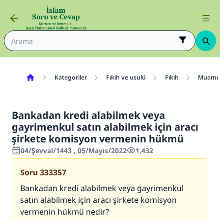
Kategoriler
Fıkıh ve usulü
Fıkıh
Muamel
Bankadan kredi alabilmek veya
gayrimenkul satın alabilmek için aracı
şirkete komisyon vermenin hükmü
04/Şevval/1443 , 05/Mayıs/2022
1,432
Soru
333357
Bankadan kredi alabilmek veya gayrimenkul
satın alabilmek için aracı şirkete komisyon
vermenin hükmü nedir?