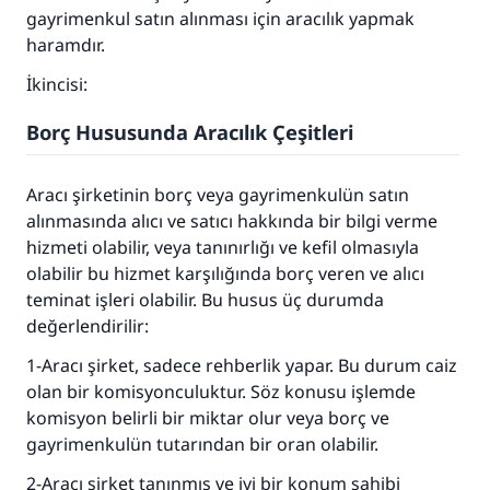
gayrimenkul satın alınması için aracılık yapmak
haramdır.
İkincisi:
Borç Hususunda Aracılık Çeşitleri
Aracı şirketinin borç veya gayrimenkulün satın
alınmasında alıcı ve satıcı hakkında bir bilgi verme
hizmeti olabilir, veya tanınırlığı ve kefil olmasıyla
olabilir bu hizmet karşılığında borç veren ve alıcı
teminat işleri olabilir. Bu husus üç durumda
110845 Nolu Cevap, bir evliliği
değerlendirilir:
kurtardı.
1-Aracı şirket, sadece rehberlik yapar. Bu durum caiz
olan bir komisyonculuktur. Söz konusu işlemde
Ümmete cevapları ulaştırmak için bizi destekle
komisyon belirli bir miktar olur veya borç ve
gayrimenkulün tutarından bir oran olabilir.
Rasulullah ﷺ şöyle dedi:
Her kim bir hayra yol gösterirse , hayrı yapan
2-Aracı şirket tanınmış ve iyi bir konum sahibi