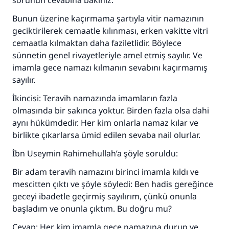
sorunun cevabına bakınız.
Bunun üzerine kaçırmama şartıyla vitir namazının
geciktirilerek cemaatle kılınması, erken vakitte vitri
cemaatla kılmaktan daha faziletlidir. Böylece
sünnetin genel rivayetleriyle amel etmiş sayılır. Ve
imamla gece namazı kılmanın sevabını kaçırmamış
sayılır.
İkincisi: Teravih namazında imamların fazla
olmasında bir sakınca yoktur. Birden fazla olsa dahi
aynı hükümdedir. Her kim onlarla namaz kılar ve
birlikte çıkarlarsa ümid edilen sevaba nail olurlar.
İbn Useymin Rahimehullah’a şöyle soruldu:
Bir adam teravih namazını birinci imamla kıldı ve
mescitten çıktı ve şöyle söyledi: Ben hadis gereğince
geceyi ibadetle geçirmiş sayılırım, çünkü onunla
başladım ve onunla çıktım. Bu doğru mu?
Cevap: Her kim imamla gece namazına durup ve