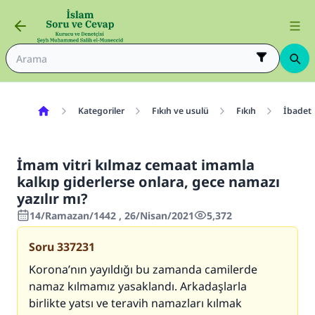
Kategoriler
Fıkıh ve usulü
Fıkıh
İbadetl
İmam vitri kılmaz cemaat imamla
kalkıp giderlerse onlara, gece namazı
yazılır mı?
14/Ramazan/1442 , 26/Nisan/2021
5,372
Soru
337231
Korona’nın yayıldığı bu zamanda camilerde
namaz kılmamız yasaklandı. Arkadaşlarla
birlikte yatsı ve teravih namazları kılmak