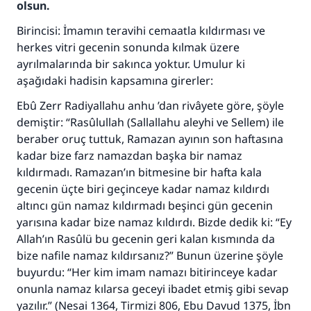
olsun.
Birincisi: İmamın teravihi cemaatla kıldırması ve
herkes vitri gecenin sonunda kılmak üzere
ayrılmalarında bir sakınca yoktur. Umulur ki
aşağıdaki hadisin kapsamına girerler:
Ebû Zerr Radiyallahu anhu ’dan rivâyete göre, şöyle
demiştir: “Rasûlullah (Sallallahu aleyhi ve Sellem) ile
beraber oruç tuttuk, Ramazan ayının son haftasına
kadar bize farz namazdan başka bir namaz
kıldırmadı. Ramazan’ın bitmesine bir hafta kala
gecenin üçte biri geçinceye kadar namaz kıldırdı
altıncı gün namaz kıldırmadı beşinci gün gecenin
yarısına kadar bize namaz kıldırdı. Bizde dedik ki: “Ey
Allah’ın Rasûlü bu gecenin geri kalan kısmında da
bize nafile namaz kıldırsanız?” Bunun üzerine şöyle
buyurdu: “Her kim imam namazı bitirinceye kadar
onunla namaz kılarsa geceyi ibadet etmiş gibi sevap
yazılır.” (Nesai 1364, Tirmizi 806, Ebu Davud 1375, İbn