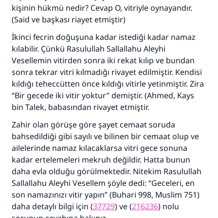
kişinin hükmü nedir? Cevap O, vitriyle oynayandır.
(Said ve başkası riayet etmiştir)
İkinci fecrin doğuşuna kadar istediği kadar namaz
kılabilir. Çünkü Rasulullah Sallallahu Aleyhi
Vesellemin vitirden sonra iki rekat kılıp ve bundan
sonra tekrar vitri kılmadığı rivayet edilmiştir. Kendisi
kıldığı teheccütten önce kıldığı vitirle yetinmiştir. Zira
“Bir gecede iki vitir yoktur” demiştir. (Ahmed, Kays
bin Talek, babasından rivayet etmiştir.
Zahir olan görüşe göre şayet cemaat soruda
bahsedildiği gibi sayılı ve bilinen bir cemaat olup ve
ailelerinde namaz kılacaklarsa vitri gece sonuna
kadar ertelemeleri mekruh değildir. Hatta bunun
daha evla olduğu görülmektedir. Nitekim Rasulullah
Sallallahu Aleyhi Vesellem şöyle dedi: “Geceleri, en
son namazınızı vitir yapın” (Buhari 998, Muslim 751)
daha detaylı bilgi için (
37729
) ve (
216236
) nolu