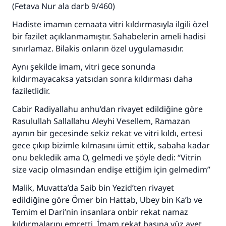
(Fetava Nur ala darb 9/460)
Hadiste imamın cemaata vitri kıldırmasıyla ilgili özel
bir fazilet açıklanmamıştır. Sahabelerin ameli hadisi
sınırlamaz. Bilakis onların özel uygulamasıdır.
Aynı şekilde imam, vitri gece sonunda
kıldırmayacaksa yatsıdan sonra kıldırması daha
faziletlidir.
Cabir Radiyallahu anhu’dan rivayet edildiğine göre
Rasulullah Sallallahu Aleyhi Vesellem, Ramazan
ayının bir gecesinde sekiz rekat ve vitri kıldı, ertesi
gece çıkıp bizimle kılmasını ümit ettik, sabaha kadar
onu bekledik ama O, gelmedi ve şöyle dedi: “Vitrin
size vacip olmasından endişe ettiğim için gelmedim”
Malik, Muvatta’da Saib bin Yezid’ten rivayet
110845 Nolu Cevap, bir evliliği
edildiğine göre Ömer bin Hattab, Ubey bin Ka’b ve
Temim el Dari’nin insanlara onbir rekat namaz
kurtardı.
kıldırmalarını emretti. İmam rekat başına yüz ayet