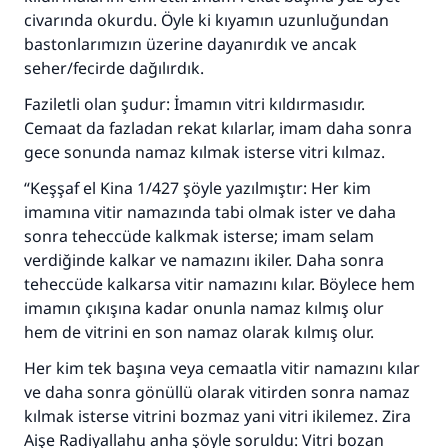
Ümmete cevapları ulaştırmak için bizi destekle
civarında okurdu. Öyle ki kıyamın uzunluğundan
bastonlarımızın üzerine dayanırdık ve ancak
Rasulullah ﷺ şöyle dedi:
seher/fecirde dağılırdık.
Her kim bir hayra yol gösterirse , hayrı yapan
kişinin sevabı kadar ona sevap yazılır.
Faziletli olan şudur: İmamın vitri kıldırmasıdır.
Cemaat da fazladan rekat kılarlar, imam daha sonra
(MUSLIM 1893)
gece sonunda namaz kılmak isterse vitri kılmaz.
“Keşşaf el Kina 1/427 şöyle yazılmıştır: Her kim
Şimdi katkı yapın!
imamına vitir namazında tabi olmak ister ve daha
sonra teheccüde kalkmak isterse; imam selam
verdiğinde kalkar ve namazını ikiler. Daha sonra
teheccüde kalkarsa vitir namazını kılar. Böylece hem
imamın çıkışına kadar onunla namaz kılmış olur
hem de vitrini en son namaz olarak kılmış olur.
Her kim tek başına veya cemaatla vitir namazını kılar
ve daha sonra gönüllü olarak vitirden sonra namaz
kılmak isterse vitrini bozmaz yani vitri ikilemez. Zira
Aişe Radiyallahu anha şöyle soruldu: Vitri bozan