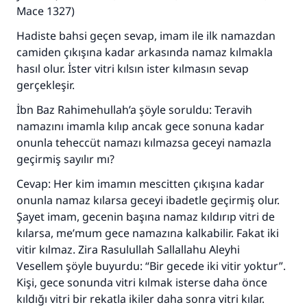
Mace 1327)
Hadiste bahsi geçen sevap, imam ile ilk namazdan
camiden çıkışına kadar arkasında namaz kılmakla
hasıl olur. İster vitri kılsın ister kılmasın sevap
gerçekleşir.
İbn Baz Rahimehullah’a şöyle soruldu: Teravih
namazını imamla kılıp ancak gece sonuna kadar
onunla teheccüt namazı kılmazsa geceyi namazla
geçirmiş sayılır mı?
Cevap: Her kim imamın mescitten çıkışına kadar
onunla namaz kılarsa geceyi ibadetle geçirmiş olur.
Şayet imam, gecenin başına namaz kıldırıp vitri de
kılarsa, me’mum gece namazına kalkabilir. Fakat iki
vitir kılmaz. Zira Rasulullah Sallallahu Aleyhi
Vesellem şöyle buyurdu: “Bir gecede iki vitir yoktur”.
Kişi, gece sonunda vitri kılmak isterse daha önce
kıldığı vitri bir rekatla ikiler daha sonra vitri kılar.