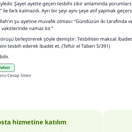
öyledir. Şayet ayette geçen tesbihi zikir anlamında yorumla
” ile fark kalmazdı. Ayrı bir şeyi aynı şeye atıf yapmak geçersi
 Allah’ın şu ayetine muvafık olması: “Gündüzün iki tarafında 
vakitlerinde namaz kıl.”
görüşü birleştirerek şöyle demiştir: Tesbihten maksat ibadett
ni tesbih ederek ibadet et. (Tefsir el Taberi 5/391)
ilir.
Tefsiri
oru-Cevap Sitesi
osta hizmetine katılım