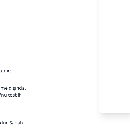
geçmektedir:
eşme dışında,
'nu tesbih
dur. Sabah