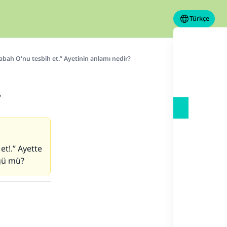
Türkçe
bah O'nu tesbih et.” Ayetinin anlamı nedir?
?
et!.” Ayette
ğü mü?