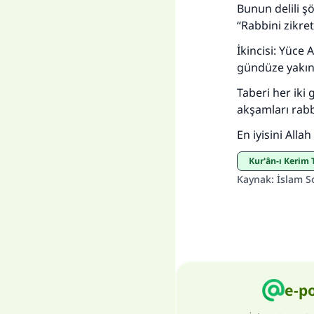
Bunun delili ş
“Rabbini zikret
İkincisi: Yüce
gündüze yakın 
Taberi her iki 
akşamları rabbi
En iyisini Allah b
Kur'ân-ı Kerim 
Kaynak
:
İslam S
e-p