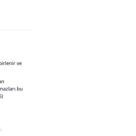
adar
irlenir ve
an
mazları bu
6)
.