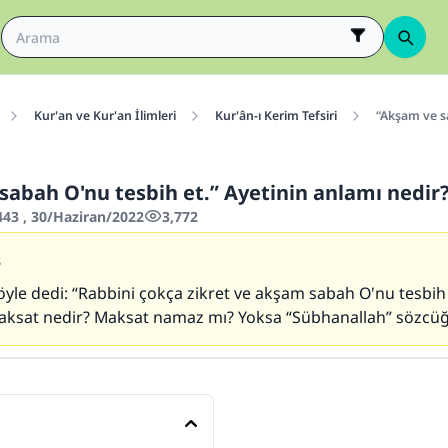
Kur'an ve Kur'an İlimleri
Kur'ân-ı Kerim Tefsiri
“Akşam ve sa
sabah O'nu tesbih et.” Ayetinin anlamı nedir
443 , 30/Haziran/2022
3,772
3
öyle dedi: “Rabbini çokça zikret ve akşam sabah O'nu tesbih 
aksat nedir? Maksat namaz mı? Yoksa “Sübhanallah” sözcü