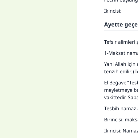
İkincisi:
Ayette geçe
Her
Tefsir alimleri 
1-Maksat nama
Yani Allah için
tenzih edilir. (
El Beğavi: “T
meyletmeye baş
vakittedir. Sab
Tesbih namaz 
Birincisi: maks
İkincisi: Namaz