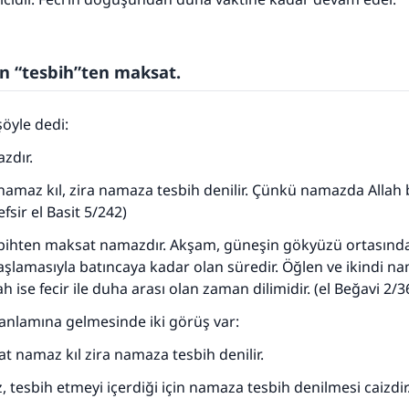
110845 Nolu Cevap, bir evliliği kurtardı.
Ümmete cevapları ulaştırmak için bizi destekle
n “tesbih”ten maksat.
Rasulullah ﷺ şöyle dedi:
 kim bir hayra yol gösterirse , hayrı yapan kişinin sevabı k
ona sevap yazılır.
şöyle dedi:
(MUSLIM 1893)
zdır.
 namaz kıl, zira namaza tesbih denilir. Çünkü namazda Allah b
Tefsir el Basit 5/242)
Şimdi katkı yapın!
esbihten maksat namazdır. Akşam, güneşin gökyüzü ortasınd
lamasıyla batıncaya kadar olan süredir. Öğlen ve ikindi na
ah ise fecir ile duha arası olan zaman dilimidir. (el Beğavi 2/3
anlamına gelmesinde iki görüş var:
at namaz kıl zira namaza tesbih denilir.
, tesbih etmeyi içerdiği için namaza tesbih denilmesi caizdir