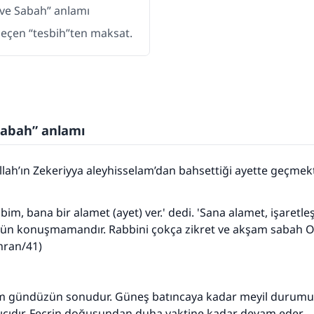
ve Sabah” anlamı
geçen “tesbih”ten maksat.
Sabah” anlamı
Allah’ın Zekeriyya aleyhisselam’dan bahsettiği ayette 
bim, bana bir alamet (ayet) ver.' dedi. 'Sana alamet, işaretl
 gün konuşmamandır. Rabbini çokça zikret ve akşam sabah O
İmran/41)
şam gündüzün sonudur. Güneş batıncaya kadar meyil durumu
ıcıdır. Fecrin doğuşundan duha vaktine kadar devam eder.