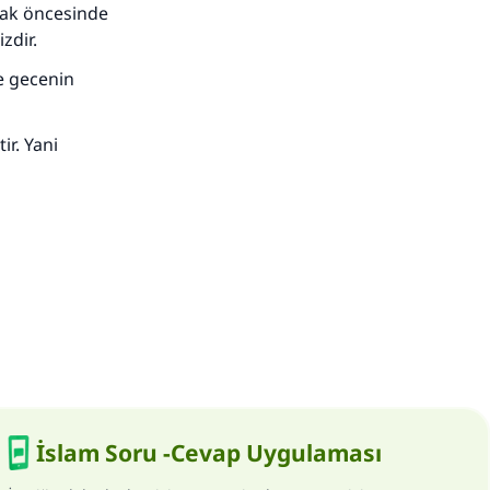
rsak öncesinde
zdir.
ve gecenin
ir. Yani
İslam Soru -Cevap Uygulaması