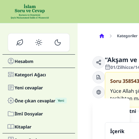
Kategoriler
“Akşam ve 
Hesabım
01/Zilhicce/1
Kategori Ağacı
Soru
35854
Yeni cevaplar
Yüce Allah ş
tesbihten m
Öne çıkan cevaplar
Yeni
Cevap metni
İlmî Dosyalar
Kitaplar
İçerik