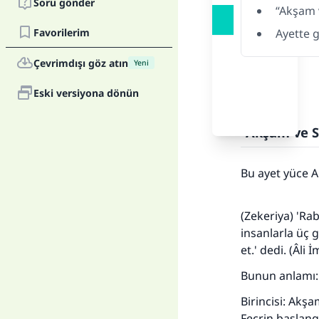
Soru gönder
“Akşam 
Favorilerim
Ayette 
Çevrimdışı göz atın
Yeni
Eski versiyona dönün
Birincisi:
“Akşam ve 
Bu ayet yüce 
(Zekeriya) 'Rab
insanlarla üç
et.' dedi. (Âli 
Bunun anlamı:
Birincisi: Ak
Fecrin başlang