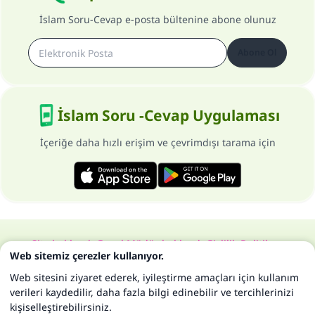
İslam Soru-Cevap e-posta bültenine abone olunuz
Abone Ol
İslam Soru -Cevap Uygulaması
İçeriğe daha hızlı erişim ve çevrimdışı tarama için
Site hakkında
Genel Müdür hakkında
Gizlilik Politikası
Web sitemiz çerezler kullanıyor.
Bütün hakları, www.islam-qa.com sitesine aittir 1997-2025 ©
Web sitesini ziyaret ederek, iyileştirme amaçları için kullanım
verileri kaydedilir, daha fazla bilgi edinebilir ve tercihlerinizi
kişiselleştirebilirsiniz.