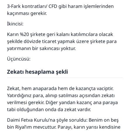
3-Fark kontratları/ CFD gibi haram işlemlerinden
kaçınması gerekir.
İkincisi:
110845 Nolu Cevap, bir evliliği
Karın %20 şirkete geri kalanı katılımcılara olacak
şekilde dövizde ticaret yapmak üzere şirkete para
kurtardı.
yatırmanın bir sakıncası yoktur.
Ümmete cevapları ulaştırmak için bizi destekle
Üçüncüsü:
Rasulullah ﷺ şöyle dedi:
Zekatı hesaplama şekli
Her kim bir hayra yol gösterirse , hayrı yapan
kişinin sevabı kadar ona sevap yazılır.
Zekat, hem anaparada hem de kazançta vaciptir.
(MUSLIM 1893)
Yatırdığınız para, alınıp satılması açısından zekatı
verilmesi gerekir. Diğer yandan kazanç ana paraya
tabi olduğundan onda da zekat vardır.
Şimdi katkı yapın!
Daimi Fetva Kurulu’na şöyle soruldu: Benim on beş
bin Riyal’ım mevcuttur. Parayı, karın yarısı kendisine