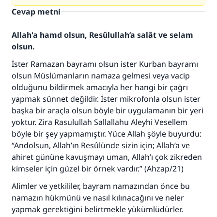
Cevap metni
Allah'a hamd olsun, Resûlullah’a salât ve selam
olsun.
İster Ramazan bayramı olsun ister Kurban bayramı
olsun Müslümanların namaza gelmesi veya vacip
olduğunu bildirmek amacıyla her hangi bir çağrı
yapmak sünnet değildir. İster mikrofonla olsun ister
başka bir araçla olsun böyle bir uygulamanın bir yeri
yoktur. Zira Rasulullah Sallallahu Aleyhi Vesellem
110845 Nolu Cevap, bir evliliği
böyle bir şey yapmamıştır. Yüce Allah şöyle buyurdu:
“Andolsun, Allah’ın Resûlünde sizin için; Allah’a ve
kurtardı.
ahiret gününe kavuşmayı uman, Allah’ı çok zikreden
Ümmete cevapları ulaştırmak için bizi destekle
kimseler için güzel bir örnek vardır.” (Ahzap/21)
Rasulullah ﷺ şöyle dedi:
Alimler ve yetkililer, bayram namazından önce bu
Her kim bir hayra yol gösterirse , hayrı yapan
namazın hükmünü ve nasıl kılınacağını ve neler
kişinin sevabı kadar ona sevap yazılır.
yapmak gerektiğini belirtmekle yükümlüdürler.