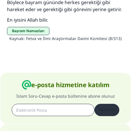
Böylece bayram gününde herkes gerektiği gibi
(MUSLIM 1893)
hareket eder ve gerektiği gibi görevini yerine getirir.
En iyisini Allah bilir.
Şimdi katkı yapın!
Bayram Namazları
Kaynak
:
Fetva ve İlmi Araştırmalar Daimi Komitesi (8/313)
e-posta hizmetine katılım
İslam Soru-Cevap e-posta bültenine abone olunuz
Abone Ol