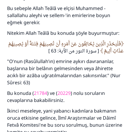
Bu sebeple Allah Teâlâ ve elçisi Muhammed -
kurtardı.
sallallahu aleyhi ve sellem-'in emirlerine boyun
eğmek gerekir.
Ümmete cevapları ulaştırmak için bizi destekle
Nitekim Allah Teâlâ bu konuda şöyle buyurmuştur:
Rasulullah ﷺ şöyle dedi:
Her kim bir hayra yol gösterirse , hayrı yapan
فَلْيَحْذَرِ الَّذِينَ يُخَالِفُونَ عَنْ أَمْرِهِ أَنْ تُصِيبَهُمْ فِتْنَةٌ أَوْ يُصِيبَهُمْ
kişinin sevabı kadar ona sevap yazılır.
عَذَابٌ أَلِيمٌ
[ سورة النور من الآية: 63 ]
(MUSLIM 1893)
"O'nun (Rasûlullah’ın) emrine aykırı davrananlar,
başlarına bir belânın gelmesinden veya âhirette
acıklı bir azâba uğratılmalarından sakınsınlar." (Nur
Şimdi katkı yapın!
Sûresi: 63)
Bu konuda (
21784
) ve (
20229
) nolu soruların
cevaplarına bakabilirsiniz.
İkinci meseleye, yani yabancı kadınlara bakmanın
oruca etkisine gelince, İlmî Araştırmalar ve Dâimî
Fetvâ Komitesi'ne bu soru sorulmuş, bunun üzerine