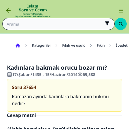
Kategoriler
Fıkıh ve usulü
Fıkıh
İbadetl
Kadınlara bakmak orucu bozar mı?
17/Şaban/1435 , 15/Haziran/2014
69,588
Soru
37654
Ramazan ayında kadınlara bakmanın hükmü
nedir?
Cevap metni