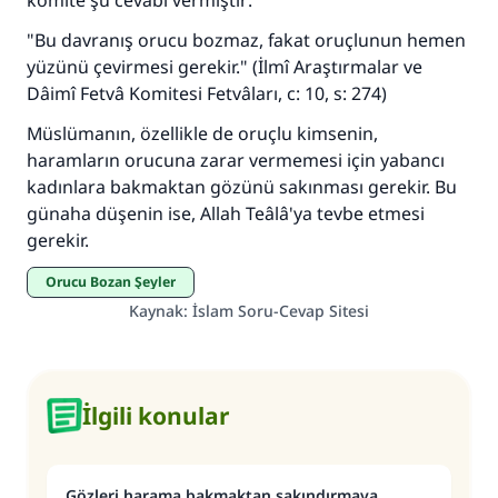
komite şu cevabı vermiştir:
"Bu davranış orucu bozmaz, fakat oruçlunun hemen
yüzünü çevirmesi gerekir." (İlmî Araştırmalar ve
Dâimî Fetvâ Komitesi Fetvâları, c: 10, s: 274)
Müslümanın, özellikle de oruçlu kimsenin,
haramların orucuna zarar vermemesi için yabancı
kadınlara bakmaktan gözünü sakınması gerekir. Bu
günaha düşenin ise, Allah Teâlâ'ya tevbe etmesi
gerekir.
Orucu Bozan Şeyler
Kaynak
:
İslam Soru-Cevap Sitesi
İlgili konular
Gözleri harama bakmaktan sakındırmaya