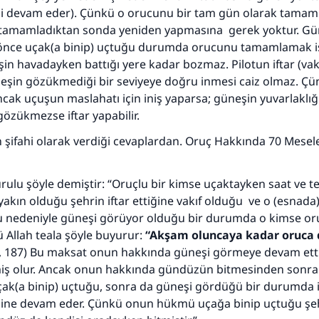
li devam eder). Çünkü o orucunu bir tam gün olarak tamam
i tamamladıktan sonda yeniden yapmasına gerek yoktur. Gü
nce uçak(a binip) uçtuğu durumda orucunu tamamlamak is
n havadayken battığı yere kadar bozmaz. Pilotun iftar (vakt
eşin gözükmediği bir seviyeye doğru inmesi caiz olmaz. Çün
ncak uçuşun maslahatı için iniş yaparsa; güneşin yuvarlaklığ
özükmezse iftar yapabilir.
n şifahi olarak verdiği cevaplardan.
Oruç Hakkında 70 Mesel
110845 Nolu Cevap, bir evliliği kurtardı.
Ümmete cevapları ulaştırmak için bizi destekle
rulu şöyle demiştir: “Oruçlu bir kimse uçaktayken saat ve t
 yakın olduğu şehrin iftar ettiğine vakıf olduğu ve o (esnada
Rasulullah ﷺ şöyle dedi:
u nedeniyle güneşi görüyor olduğu bir durumda o kimse o
 kim bir hayra yol gösterirse , hayrı yapan kişinin sevabı k
Allah teala şöyle buyurur:
“Akşam oluncaya kadar oruca
ona sevap yazılır.
, 187) Bu maksat onun hakkında güneşi görmeye devam etti
(MUSLIM 1893)
ş olur. Ancak onun hakkında gündüzün bitmesinden sonra ş
uçak(a binip) uçtuğu, sonra da güneşi gördüğü bir durumda 
line devam eder. Çünkü onun hükmü uçağa binip uçtuğu şe