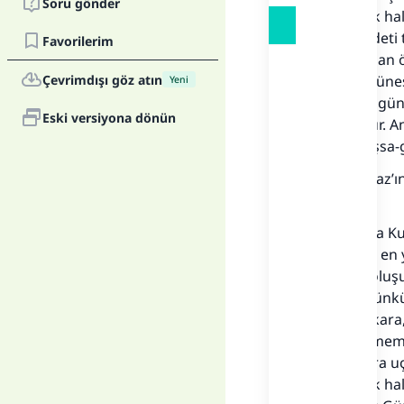
Soru gönder
oruçsuzluk ha
zaten. İbadet
Favorilerim
batmasından ö
Çevrimdışı göz atın
orucunu güneşi
Yeni
olsun diye gün
Eski versiyona dönün
yapmış olur. A
kaybolmuşsa-g
Şeyh İbn Baz’ı
bakınız.
Daimi Fetva Ku
aracılığıyla en
yüksekte oluş
Her
açamaz. Çünkü 
edin.”
(Bakara
gerçekleşmemi
ettiği, sonra 
oruçsuzluk ha