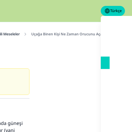
Türkçe
ili Meseleler
Uçağa Binen Kişi Ne Zaman Orucunu Açar?
mda güneşi
r (yani