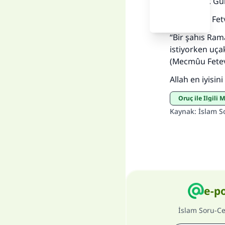
hükmüdür. Gün
Yine Daimi Fet
“Bir şahıs Ra
istiyorken uç
(
Mecmûu Fetev
Allah en iyisini b
Oruç ile İlgili
Kaynak
:
İslam S
e-p
İslam Soru-C