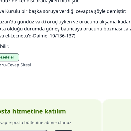
Şimdi katkı yapın!
düz de kendisi oradayken bitmiştir.”
va Kurulu bir başka soruya verdiği cevapta şöyle demiştir:
mazan’da gündüz vakti oruçluyken ve orucunu akşama kada
akta olduğu durumda güneş batıncaya orucunu bozması caiz
a el-Lecnetü’d-Daime
, 10/136-137)
ilir.
 Meseleler
oru-Cevap Sitesi
osta hizmetine katılım
evap e-posta bültenine abone olunuz