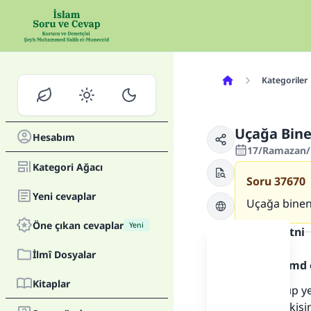
Kategoriler
Uçağa Bine
Hesabım
17/Ramazan/1
Kategori Ağacı
Soru
37670
Yeni cevaplar
Uçağa binen
Öne çıkan cevaplar
Yeni
Cevap metni
İlmî Dosyalar
Allah'a hamd 
Kitaplar
Güneş batıp ye
görürse o kişi