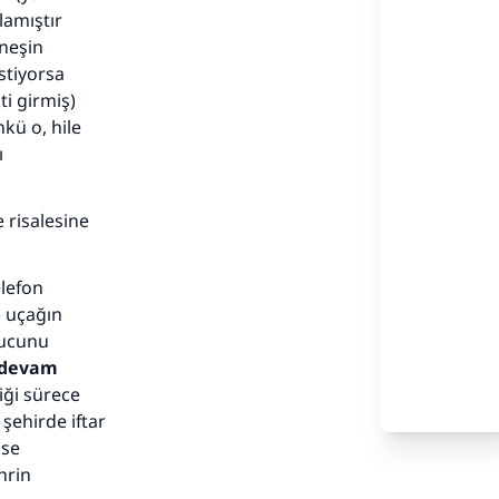
lamıştır
neşin
tiyorsa
i girmiş)
kü o, hile
ı
e
risalesine
elefon
) uçağın
rucunu
adar
 devam
ği sürece
ehirde iftar
ise
hrin