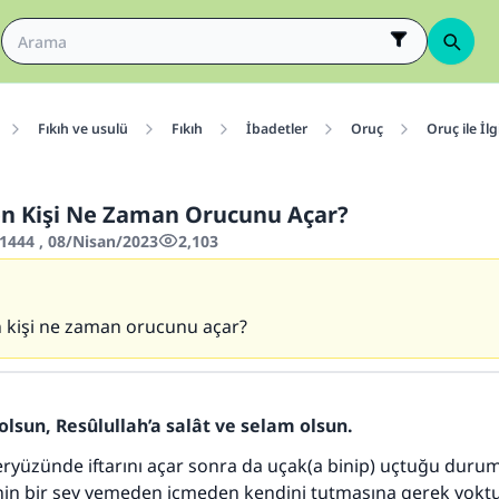
Fıkıh ve usulü
Fıkıh
İbadetler
Oruç
Oruç ile İlg
n Kişi Ne Zaman Orucunu Açar?
444 , 08/Nisan/2023
2,103
 kişi ne zaman orucunu açar?
olsun, Resûlullah’a salât ve selam olsun.
ryüzünde iftarını açar sonra da uçak(a binip) uçtuğu duru
nin bir şey yemeden içmeden kendini tutmasına gerek yoktu