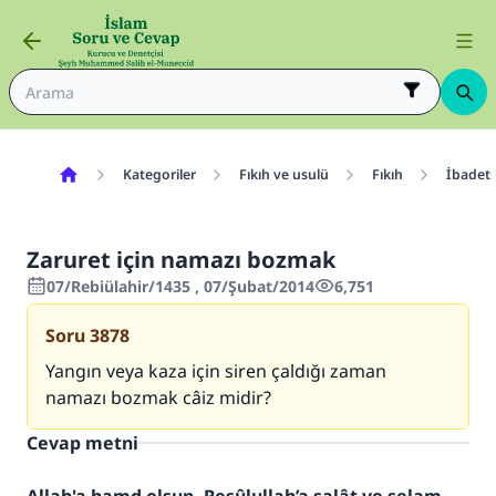
Kategoriler
Fıkıh ve usulü
Fıkıh
İbadetl
Zaruret için namazı bozmak
07/Rebiülahir/1435 , 07/Şubat/2014
6,751
Soru
3878
Yangın veya kaza için siren çaldığı zaman
namazı bozmak câiz midir?
Cevap metni