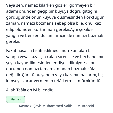
Veya sen, namaz kılarken gözleri görmeyen bir
Ümmete cevapları ulaştırmak için bizi destekle
adamı önünden geçip bir kuyuya doğru gittiğini
gördüğünde onun kuyuya düşmesinden korktuğun
Rasulullah ﷺ şöyle dedi:
zaman, namazı bozmana sebep olsa bile, onu ikaz
Her kim bir hayra yol gösterirse , hayrı yapan
edip ölümden kurtanman gerekir.Aynı şekilde
kişinin sevabı kadar ona sevap yazılır.
yangın ve benzeri durumlar için de namazı bozmak
(MUSLIM 1893)
gerekir.
Fakat hasarın telâfi edilmesi mümkün olan bir
yangın veya kaza için çalan siren ise ve herhangi bir
Şimdi katkı yapın!
şeyin kaybedilmesinden endişe edilmiyorsa, bu
durumda namazı tamamlamadan bozmak câiz
değildir. Çünkü bu yangın veya kazanın hasarını, hiç
kimseye zarar vermeden telâfi etmek mümkündür.
Allah Teâlâ en iyi bilendir.
Namaz
Kaynak
:
Şeyh Muhammed Salih El Muneccid