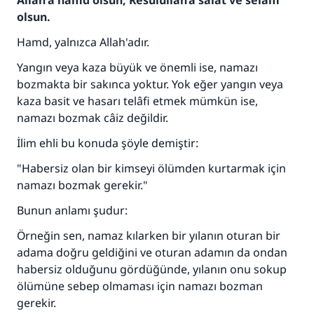
Allah'a hamd olsun, Resûlullah’a salât ve selam
olsun.
Hamd, yalnızca Allah'adır.
Yangın veya kaza büyük ve önemli ise, namazı
bozmakta bir sakınca yoktur. Yok eğer yangın veya
kaza basit ve hasarı telâfi etmek mümkün ise,
namazı bozmak câiz değildir.
İlim ehli bu konuda şöyle demiştir:
"Habersiz olan bir kimseyi ölümden kurtarmak için
namazı bozmak gerekir."
Bunun anlamı şudur:
Örneğin sen, namaz kılarken bir yılanın oturan bir
adama doğru geldiğini ve oturan adamın da ondan
habersiz olduğunu gördüğünde, yılanın onu sokup
ölümüne sebep olmaması için namazı bozman
110845 Nolu Cevap, bir evliliği
gerekir.
kurtardı.